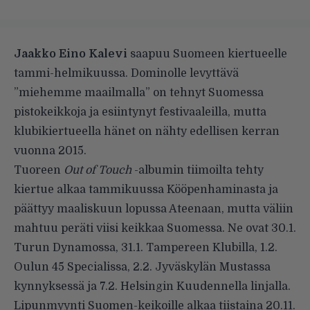
Jaakko Eino Kalevi
saapuu Suomeen kiertueelle
tammi-helmikuussa. Dominolle levyttävä
”miehemme maailmalla” on tehnyt Suomessa
pistokeikkoja ja esiintynyt festivaaleilla, mutta
klubikiertueella hänet on nähty edellisen kerran
vuonna 2015.
Tuoreen
Out of Touch
-albumin tiimoilta tehty
kiertue alkaa tammikuussa Kööpenhaminasta ja
päättyy maaliskuun lopussa Ateenaan, mutta väliin
mahtuu peräti viisi keikkaa Suomessa. Ne ovat 30.1.
Turun Dynamossa, 31.1. Tampereen Klubilla, 1.2.
Oulun 45 Specialissa, 2.2. Jyväskylän Mustassa
kynnyksessä ja 7.2. Helsingin Kuudennella linjalla.
Lipunmyynti Suomen-keikoille alkaa tiistaina 20.11.