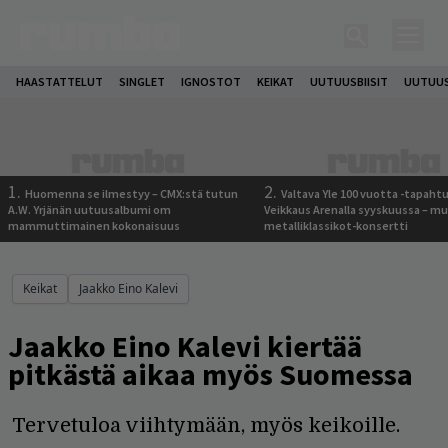
HAASTATTELUT
SINGLET
IGNOSTOT
KEIKAT
UUTUUSBIISIT
UUTUUS
1.
2.
Huomenna se ilmestyy – CMX:stä tutun
Valtava Yle 100 vuotta -tapah
A.W. Yrjänän uutuusalbumi om
Veikkaus Arenalla syyskuussa – m
mammuttimainen kokonaisuus
metalliklassikot-konsertti
Keikat
Jaakko Eino Kalevi
Jaakko Eino Kalevi kiertää
pitkästä aikaa myös Suomessa
Tervetuloa viihtymään, myös keikoille.