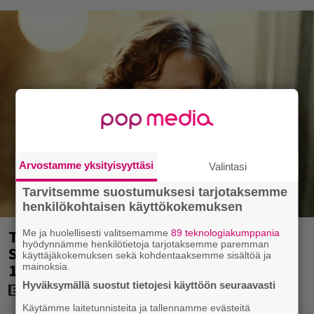
Arvostamme yksityisyyttäsi
Valintasi
Tarvitsemme suostumuksesi tarjotaksemme
henkilökohtaisen käyttökokemuksen
Tänän tv:ssä: Esko Salminen ja Satu
Me ja huolellisesti valitsemamme
89 teknologiakumppania
hyödynnämme henkilötietoja tarjotaksemme paremman
Silvo tekevät hienot pääroolit vuoden
käyttäjäkokemuksen sekä kohdentaaksemme sisältöä ja
1984 menestyselokuvassa
mainoksia.
Hyväksymällä suostut tietojesi käyttöön seuraavasti
Käytämme laitetunnisteita ja tallennamme evästeitä