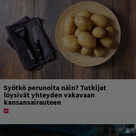
Syötkö perunoita näin? Tutkijat
löysivät yhteyden vakavaan
kansansairauteen