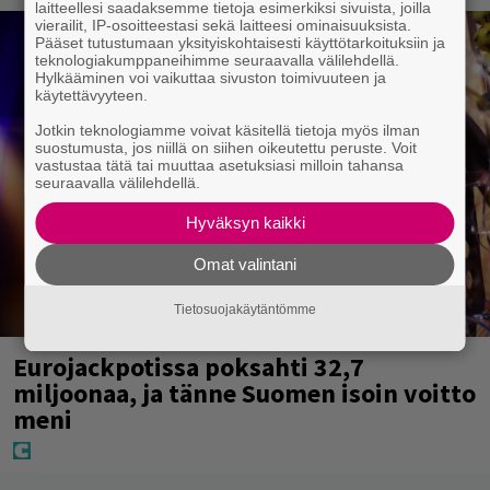
laitteellesi saadaksemme tietoja esimerkiksi sivuista, joilla
vierailit, IP-osoitteestasi sekä laitteesi ominaisuuksista.
Pääset tutustumaan yksityiskohtaisesti käyttötarkoituksiin ja
teknologiakumppaneihimme seuraavalla välilehdellä.
Hylkääminen voi vaikuttaa sivuston toimivuuteen ja
käytettävyyteen.
Jotkin teknologiamme voivat käsitellä tietoja myös ilman
suostumusta, jos niillä on siihen oikeutettu peruste. Voit
vastustaa tätä tai muuttaa asetuksiasi milloin tahansa
seuraavalla välilehdellä.
Hyväksyn kaikki
Omat valintani
Tietosuojakäytäntömme
Eurojackpotissa poksahti 32,7
miljoonaa, ja tänne Suomen isoin voitto
meni