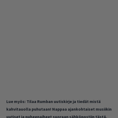
Lue myös:
Tilaa Rumban uutiskirje ja tiedät mistä
kahvitauolla puhutaan! Nappaa ajankohtaiset musiikin
uutiset ja puheenaiheet suoraan sähköpostiin tästä.