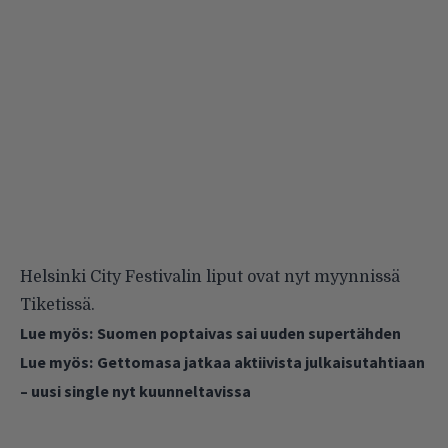
Helsinki City Festivalin liput ovat nyt myynnissä
Tiketissä.
Lue myös:
Suomen poptaivas sai uuden supertähden
Lue myös:
Gettomasa jatkaa aktiivista julkaisutahtiaan
– uusi single nyt kuunneltavissa