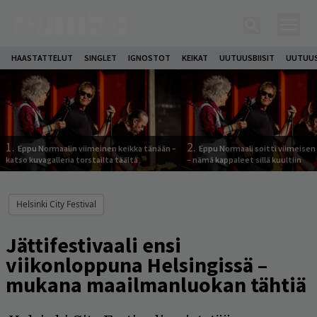
HAASTATTELUT
SINGLET
IGNOSTOT
KEIKAT
UUTUUSBIISIT
UUTUUS
1.
2.
Eppu Normaalin viimeinen keikka tänään –
Eppu Normaali soitti viimeisen
katso kuvagalleria torstailta täältä
– nämä kappaleet sillä kuultiin
Helsinki City Festival
Jättifestivaali ensi
viikonloppuna Helsingissä –
mukana maailmanluokan tähtiä