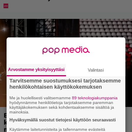
Arvostamme yksityisyyttäsi
Valintasi
Tarvitsemme suostumuksesi tarjotaksemme
henkilökohtaisen käyttökokemuksen
Me ja huolellisesti valitsemamme
89 teknologiakumppania
hyödynnämme henkilötietoja tarjotaksemme paremman
käyttäjäkokemuksen sekä kohdentaaksemme sisältöä ja
mainoksia.
Eppu Normaali soitti viimeisen
Hyväksymällä suostut tietojesi käyttöön seuraavasti
konserttinsa koskaan – Yle Areenassa
nyt dokumentti bändistä
Käytämme laitetunnisteita ja tallennamme evästeitä