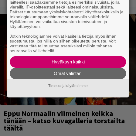
laitteellesi saadaksemme tietoja esimerkiksi sivuista, joilla
vierailit, IP-osoitteestasi sekä laitteesi ominaisuuksista.
Pääset tutustumaan yksityiskohtaisesti käyttötarkoituksiin ja
teknologiakumppaneihimme seuraavalla välilehdellä.
Hylkääminen voi vaikuttaa sivuston toimivuuteen ja
käytettävyyteen.
Jotkin teknologiamme voivat käsitellä tietoja myös ilman
suostumusta, jos niillä on siihen oikeutettu peruste. Voit
vastustaa tätä tai muuttaa asetuksiasi milloin tahansa
seuraavalla välilehdellä.
Hyväksyn kaikki
Omat valintani
Tietosuojakäytäntömme
Eppu Normaalin viimeinen keikka
tänään – katso kuvagalleria torstailta
täältä