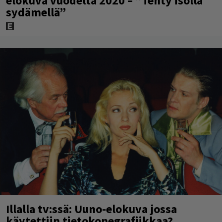
elokuva vuodelta 2020 – ”Tehty isolla
sydämellä”
Illalla tv:ssä: Uuno-elokuva jossa
käytettiin tietokonegrafiikkaa?