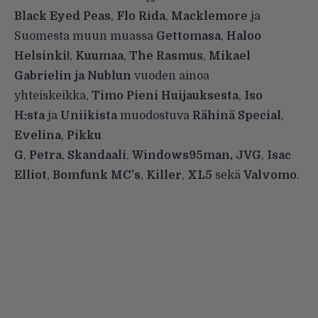
Black Eyed Peas
,
Flo Rida
,
Macklemore
ja
Suomesta muun muassa
Gettomasa
,
Haloo
Helsinki!
,
Kuumaa
,
The Rasmus
,
Mikael
Gabrielin ja Nublun
vuoden ainoa
yhteiskeikka,
Timo Pieni Huijauksesta
,
Iso
H:sta
ja
Uniikista
muodostuva
Rähinä Special
,
Evelina
,
Pikku
G
,
Petra
,
Skandaali
,
Windows95man, JVG
,
Isac
Elliot
,
Bomfunk MC’s
,
Killer
,
XL5
sekä
Valvomo
.