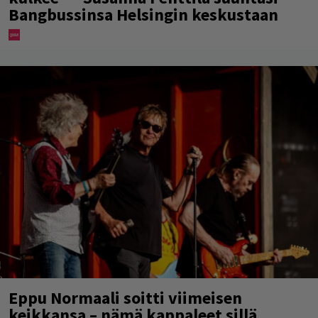
Bangbussinsa Helsingin keskustaan
Eppu Normaali soitti viimeisen
keikkansa – nämä kappaleet sillä