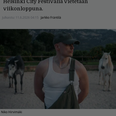
Helsinki City Festivalia vietetään
viikonloppuna.
Julkaistu:
11.6.2026 04:15
Jarkko Fräntilä
Niko Hirvimäki