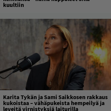
kuultiin
Karita Tykän ja Sami Saikkosen rakkaus
kukoistaa – vähäpukeista hempeilyä ja
leveitä virnistyksiä laiturilla