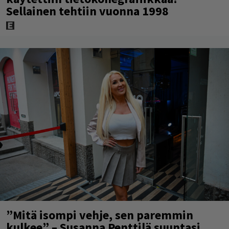
Sellainen tehtiin vuonna 1998
”Mitä isompi vehje, sen paremmin
kulkee” – Susanna Penttilä suuntasi