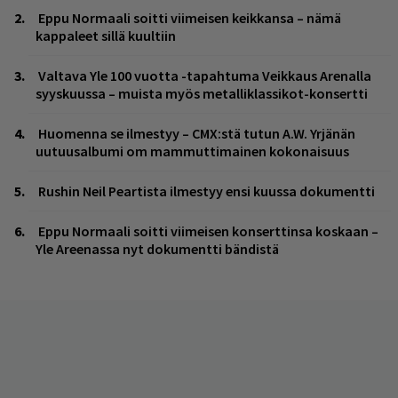
Eppu Normaali soitti viimeisen keikkansa – nämä
kappaleet sillä kuultiin
Valtava Yle 100 vuotta -tapahtuma Veikkaus Arenalla
syyskuussa – muista myös metalliklassikot-konsertti
Huomenna se ilmestyy – CMX:stä tutun A.W. Yrjänän
uutuusalbumi om mammuttimainen kokonaisuus
Rushin Neil Peartista ilmestyy ensi kuussa dokumentti
Eppu Normaali soitti viimeisen konserttinsa koskaan –
Yle Areenassa nyt dokumentti bändistä