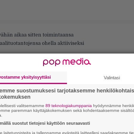
vähän aikaa sitten toimintaansa
aalituotantojensa ohella aktiiviseksi
istuksiin kuuluvat Helsingissä Tavastialla 8.
nilaisen jazzin legenda
Yasuaki Shimizu
uta keikkaileva yhdysvaltalainen noise-artisti
vostamme yksityisyyttäsi
Valintasi
semme suostumuksesi tarjotaksemme henkilökohtai
 ensimmäistä kertaa. Saksofonisti-säveltäjä
ökokemuksen
t
Kakashi
ja
Utakata No Hibi
ovat klassikkoja,
lellisesti valitsemamme
89 teknologiakumppania
hyödynnämme henkilö
lvia vuosikymmen toisensa jälkeen. Uraansa
semme paremman käyttäjäkokemuksen sekä kohdentaaksemme sisältöä
a.
u on tehnyt yhteistyötä mm.
Ryuichi
ällä suostut tietojesi käyttöön seuraavasti
 Parksin
ja
David Cunninghamin
kanssa.
laitetunnisteita ja tallennamme evästeitä laitteellesi saadaksemme tie