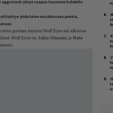
t aggrotech-yhtye saapuu Suomeen kahdelle
n
M
ulttiyhtye yhdistelee musiikissaan punkia,
1
Suomeen
i
dcoren parissa toimiva Wolf Eyes sai alkunsa
K
lissä. Wolf Eyes on
John Olsonin
ja
Nate
n
npano.
S
V
V
m
H
t
o