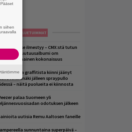
. Pääset
e
n siihen
uraavalla
LUETUIMMAT
uomenna se ilmestyy – CMX:stä tutun
.W. Yrjänän uutuusalbumi om
ammuttimainen kokonaisuus
aittomasta graffitista kiinni jäänyt
äytäntömme
aavo Arhinmäki jälleen spraypullo
ädessä – näitä puolueita ei kiinnosta
eezer palaa Suomeen yli
eljännesvuosisadan odotuksen jälkeen
ainioita uutisia Remu Aaltosen faneille
ampereella sunnuntaina superpäivä –