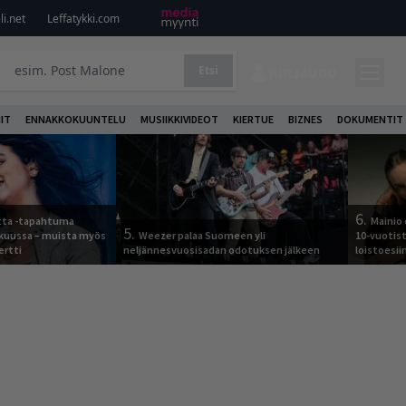
i.net
Leffatykki.com
Etsi
KIRJAUDU
IT
ENNAKKOKUUNTELU
MUSIIKKIVIDEOT
KIERTUE
BIZNES
DOKUMENTIT
6.
otta -tapahtuma
Mainio 
5.
skuussa – muista myös
Weezer palaa Suomeen yli
10-vuotis
ertti
neljännesvuosisadan odotuksen jälkeen
loistoesii