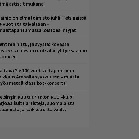
ämä artistit mukana
ainio ohjelmatoimisto juhlii Helsingissä
0-vuotista taivaltaan –
lmaistapahtumassa loistoesiintyjät
ent mainittu, ja syystä: kovassa
osteessa olevan ruotsalaisyhtye saapuu
uomeen
altava Yle 100 vuotta -tapahtuma
eikkaus Arenalla syyskuussa – muista
yös metalliklassikot-konsertti
elsingin Kulttuuritalon KULT-klubi
arjoaa kulttiartisteja, suomalaista
saamista ja kaikkea siltä väliltä