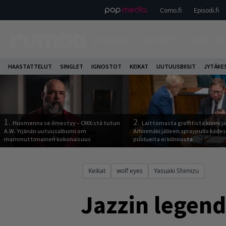
Como.fi
Episodi.fi
ETUSIVU
UUTISET
HAASTAT
HAASTATTELUT
SINGLET
IGNOSTOT
KEIKAT
UUTUUSBIISIT
JYTÄKE
1.
2.
Huomenna se ilmestyy – CMX:stä tutun
Laittomasta graffitista kiinni 
A.W. Yrjänän uutuusalbumi om
Arhinmäki jälleen spraypullo kädes
mammuttimainen kokonaisuus
puolueita ei kiinnosta
Keikat
wolf eyes
Yasuaki Shimizu
Jazzin legen