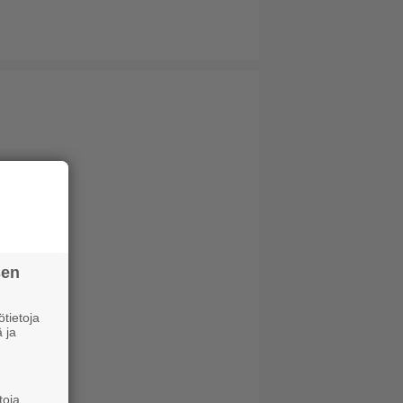
sen
tietoja
 ja
toja