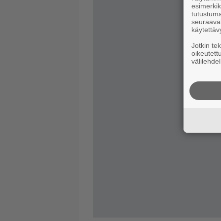
esimerkiks
tutustuma
seuraaval
käytettäv
Jotkin te
oikeutett
välilehdel