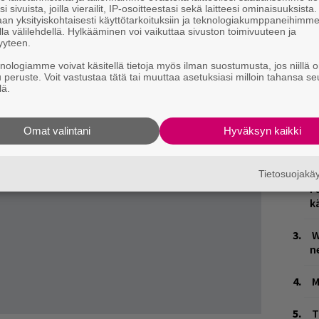
i sivuista, joilla vierailit, IP-osoitteestasi sekä laitteesi ominaisuuksista
an yksityiskohtaisesti käyttötarkoituksiin ja teknologiakumppaneihimm
la välilehdellä. Hylkääminen voi vaikuttaa sivuston toimivuuteen ja
yyteen.
knologiamme voivat käsitellä tietoja myös ilman suostumusta, jos niillä o
u peruste. Voit vastustaa tätä tai muuttaa asetuksiasi milloin tahansa se
lä.
H
A
Omat valintani
Hyväksyn kaikki
m
L
Tietosuojak
P
k
W
n
M
T