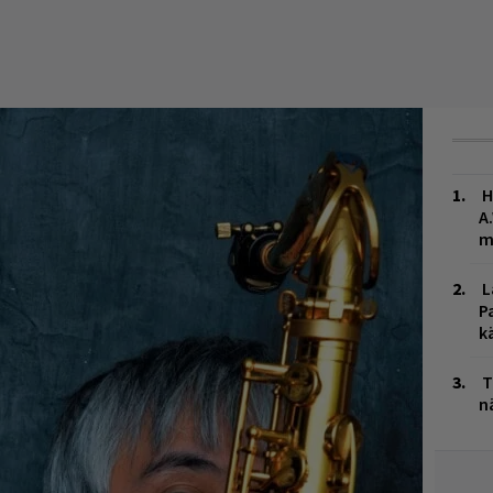
H
A
m
L
P
k
T
n