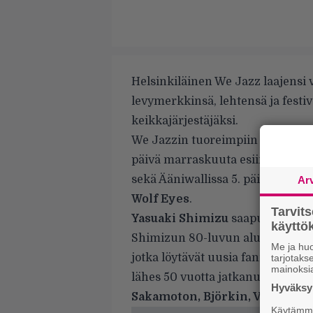
Helsinkiläinen We Jazz laajensi 
levymerkkinsä, lehtensä ja festiv
keikkajärjestäjäksi.
We Jazzin tuoreimpiin keikkajulk
päivä marraskuuta esiintyvä japa
sekä Ääniwallissa 5. päivä lokaku
Ar
Wolf Eyes
.
Tarvit
Yasuaki Shimizu
saapuu Suomeen
käytt
Shimizun 80-luvun alun albumi
Me ja huo
jotka löytävät uusia fanisukupo
tarjotak
mainoksi
lähes 50 vuotta jatkanut Shimiz
Hyväksym
Sakamoton, Björkin, Van Dyke
Käytämme 