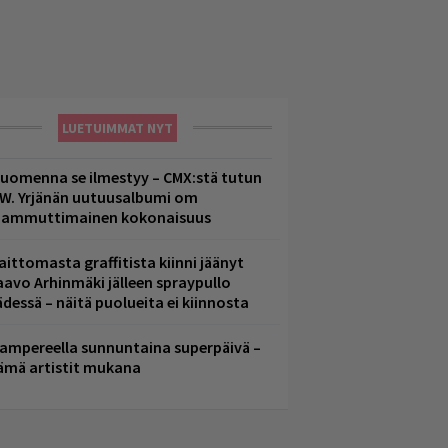
LUETUIMMAT NYT
uomenna se ilmestyy – CMX:stä tutun
.W. Yrjänän uutuusalbumi om
ammuttimainen kokonaisuus
aittomasta graffitista kiinni jäänyt
aavo Arhinmäki jälleen spraypullo
ädessä – näitä puolueita ei kiinnosta
ampereella sunnuntaina superpäivä –
ämä artistit mukana