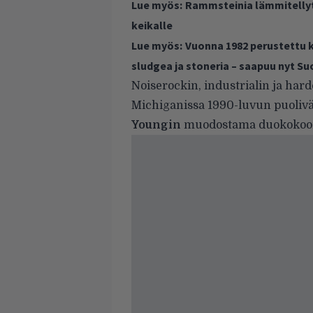
Lue myös:
Rammsteinia lämmitelly
keikalle
Lue myös:
Vuonna 1982 perustettu k
sludgea ja stoneria – saapuu nyt 
Noiserockin, industrialin ja har
Michiganissa 1990-luvun puolivä
Youngin
muodostama duokokoo