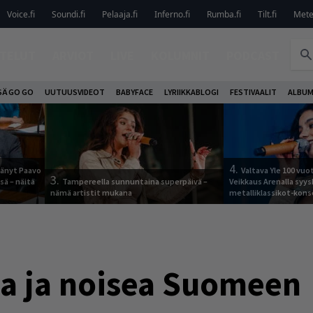
Voice.fi
Soundi.fi
Pelaaja.fi
Inferno.fi
Rumba.fi
Tilt.fi
Metel
TELUT
ARVIOT
LIVE
KOLUMNIT
PODCAST
SÄ GO GO
UUTUUSVIDEOT
BABYFACE
LYRIIKKABLOGI
FESTIVAALIT
ALBUM
4.
jäänyt Paavo
Valtava Yle 100 vu
3.
sä – näitä
Tampereella sunnuntaina superpäivä –
Veikkaus Arenalla syy
nämä artistit mukana
metalliklassikot-kons
da ja noisea Suomeen