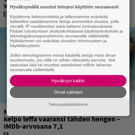
vetäytyi sivummalle
Hyväksymällä suostut tietojesi käyttöön seuraavasti
Käytämme laitetunnisteita ja tallennamme evästeitä
laitteellesi saadaksemme tietoja esimerkiksi sivuista, joilla
vierailit, IP-osoitteestasi sekä laitteesi ominaisuuksista.
Pääset tutustumaan yksityiskohtaisesti käyttötarkoituksiin ja
teknologiakumppaneihimme seuraavalla välilehdellä.
Hylkääminen voi vaikuttaa sivuston toimivuuteen ja
käytettävyyteen.
Jotkin teknologiamme voivat käsitellä tietoja myös ilman
suostumusta, jos niillä on siihen oikeutettu peruste. Voit
vastustaa tätä tai muuttaa asetuksiasi milloin tahansa
seuraavalla välilehdellä.
Hyväksyn kaikki
Omat valintani
Tietosuojakäytäntömme
Nyt suoratoistona: Gerard Butlerin
kelpo leffa vaaransi tähden hengen –
IMDb-arvosana 7,1