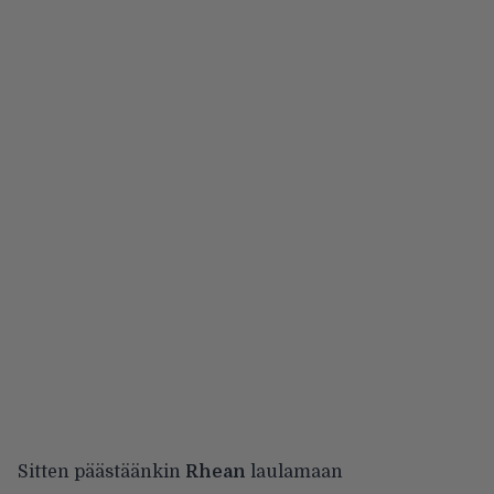
Sitten päästäänkin
Rhean
laulamaan