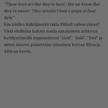
”These boys act like they’re hard / But we know that
they’re sweet / They wouldn’t bust a grape at food
fight.”
Siis näiden hiihtäjienkö takia Pitbull valvoo yönsä?
Vielä ehditään hakata naula sanataiteen arkkuun
hyödyntämällä loppusoinnut ”
Gold
”, ”
Sold
”, ”
Told
” ja
sitten ääneen päästetään viimeisen kerran Rhea ja
African kertsi.