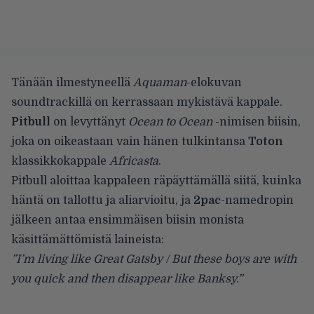
Tänään ilmestyneellä
Aquaman
-elokuvan
soundtrackillä on kerrassaan mykistävä kappale.
Pitbull
on levyttänyt
Ocean to Ocean
-nimisen biisin,
joka on oikeastaan vain hänen tulkintansa
Toton
klassikkokappale
Africasta
.
Pitbull aloittaa kappaleen räpäyttämällä siitä, kuinka
häntä on tallottu ja aliarvioitu, ja
2pac
-namedropin
jälkeen antaa ensimmäisen biisin monista
käsittämättömistä laineista:
”I’m living like Great Gatsby / But these boys are with
you quick and then disappear like Banksy.”