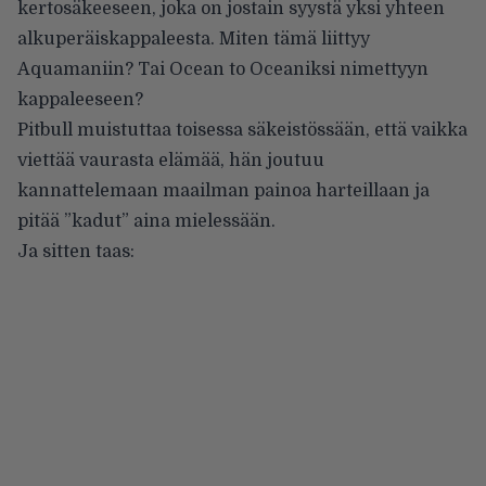
kertosäkeeseen, joka on jostain syystä yksi yhteen
alkuperäiskappaleesta. Miten tämä liittyy
Aquamaniin? Tai Ocean to Oceaniksi nimettyyn
kappaleeseen?
Pitbull muistuttaa toisessa säkeistössään, että vaikka
viettää vaurasta elämää, hän joutuu
kannattelemaan maailman painoa harteillaan ja
pitää ”kadut” aina mielessään.
Ja sitten taas: