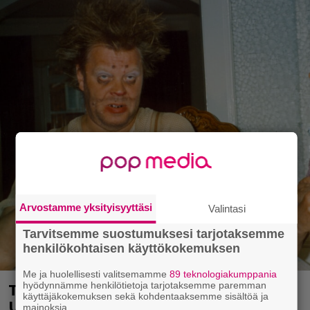
Arvostamme yksityisyyttäsi
Valintasi
Tarvitsemme suostumuksesi tarjotaksemme
henkilökohtaisen käyttökokemuksen
Me ja huolellisesti valitsemamme
89 teknologiakumppania
Tänään tv:ssä: Vesa-Matti Loiri palasi
hyödynnämme henkilötietoja tarjotaksemme paremman
käyttäjäkokemuksen sekä kohdentaaksemme sisältöä ja
Uunon rooliin vuonna 1998 – Spede
mainoksia.