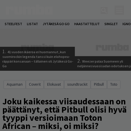
STEELFEST
LISTAT
JYTÄKESÄ GO GO
HAASTATTELUT
SINGLET
IGN
1.
41 vuoden ikäeroa ei huomannut, kun
suomirockin legenda tanssi kuin elohopea-
2.
räppäri konsanaan – tällainen oli Jytäkesä Go-
Weezer palaa Suomeen yli
Go
neljännesvuosisadan odotuksen j
Aquaman
Coverit
Elokuvat
soundtrackit
Pitbull
Toto
Joku kaikessa viisaudessaan on
päättänyt, että Pitbull olisi hyvä
tyyppi versioimaan Toton
African – miksi, oi miksi?