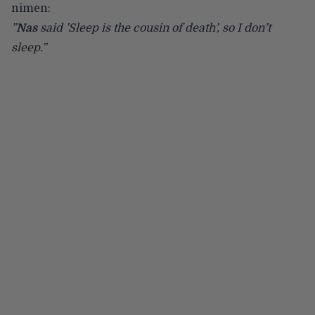
nimen:
”
Nas
said ’Sleep is the cousin of death’, so I don’t
sleep.”