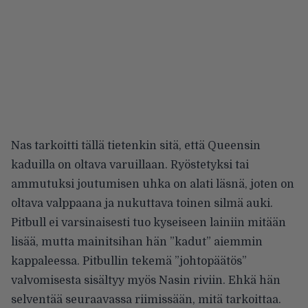
Nas tarkoitti tällä tietenkin sitä, että Queensin
kaduilla on oltava varuillaan. Ryöstetyksi tai
ammutuksi joutumisen uhka on alati läsnä, joten on
oltava valppaana ja nukuttava toinen silmä auki.
Pitbull ei varsinaisesti tuo kyseiseen lainiin mitään
lisää, mutta mainitsihan hän ”kadut” aiemmin
kappaleessa. Pitbullin tekemä ”johtopäätös”
valvomisesta sisältyy myös Nasin riviin. Ehkä hän
selventää seuraavassa riimissään, mitä tarkoittaa.