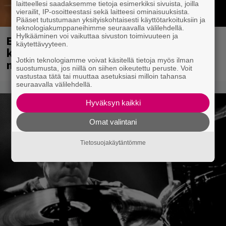
laitteellesi saadaksemme tietoja esimerkiksi sivuista, joilla
vierailit, IP-osoitteestasi sekä laitteesi ominaisuuksista.
Pääset tutustumaan yksityiskohtaisesti käyttötarkoituksiin ja
teknologiakumppaneihimme seuraavalla välilehdellä.
Hylkääminen voi vaikuttaa sivuston toimivuuteen ja
Eppu Normaali soitti viimeisen
käytettävyyteen.
konserttinsa koskaan – Yle Areenassa
Jotkin teknologiamme voivat käsitellä tietoja myös ilman
nyt dokumentti bändistä
suostumusta, jos niillä on siihen oikeutettu peruste. Voit
vastustaa tätä tai muuttaa asetuksiasi milloin tahansa
seuraavalla välilehdellä.
Hyväksyn kaikki
Omat valintani
Tietosuojakäytäntömme