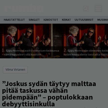
HAASTATTELUT
SINGLET
IGNOSTOT
KEIKAT
UUTUUSBIISIT
MUSIIKK
1.
2.
Eppu Normaali soitti viimeisen keikkansa
Eppu Normaalin viimeinen keik
– nämä kappaleet sillä kuultiin
katso kuvagalleria torstailta täält
Vilma Virtanen
”Joskus sydän täytyy malttaa
pitää taskussa vähän
pidempään” – poptulokkaan
debyyttisinkulla