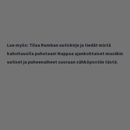
Lue myös:
Tilaa Rumban uutiskirje ja tiedät mistä
kahvitauolla puhutaan! Nappaa ajankohtaiset musiikin
uutiset ja puheenaiheet suoraan sähköpostiin tästä.