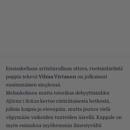
Ensiaskeliaan artistiurallaan ottava, ruotsinkielistä
poppia tekevä
Vilma Virtanen
on julkaissut
ensimmäisen singlensä.
Melankolinen mutta toiveikas debyyttisinkku
Hjärtat i fickan
kertoo ristiriitaisesta hetkestä,
jolloin kaipaa jo eteenpäin, mutta joutuu vielä
viipymään vaikeiden tunteiden äärellä. Kappale on
myös esimakua myöhemmin ilmestyvältä