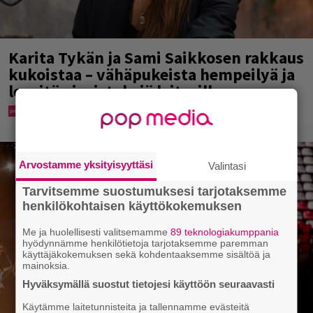
Karita Tykän ja Sami Saikkosen rakkaus
kukoistaa – vähäpukeista hempeilyä ja
leveitä virnistyksiä laiturilla
Arvostamme yksityisyyttäsi
Valintasi
Tarvitsemme suostumuksesi tarjotaksemme
henkilökohtaisen käyttökokemuksen
Me ja huolellisesti valitsemamme
89 teknologiakumppania
hyödynnämme henkilötietoja tarjotaksemme paremman
käyttäjäkokemuksen sekä kohdentaaksemme sisältöä ja
mainoksia.
Hyväksymällä suostut tietojesi käyttöön seuraavasti
Käytämme laitetunnisteita ja tallennamme evästeitä