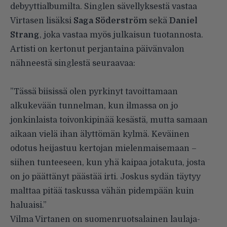
debyyttialbumilta. Singlen sävellyksestä vastaa
Virtasen lisäksi
Saga Söderström
sekä
Daniel
Strang
, joka vastaa myös julkaisun tuotannosta.
Artisti on kertonut perjantaina päivänvalon
nähneestä singlestä seuraavaa:
”Tässä biisissä olen pyrkinyt tavoittamaan
alkukevään tunnelman, kun ilmassa on jo
jonkinlaista toivonkipinää kesästä, mutta samaan
aikaan vielä ihan älyttömän kylmä. Keväinen
odotus heijastuu kertojan mielenmaisemaan –
siihen tunteeseen, kun yhä kaipaa jotakuta, josta
on jo päättänyt päästää irti. Joskus sydän täytyy
malttaa pitää taskussa vähän pidempään kuin
haluaisi.”
Vilma Virtanen on suomenruotsalainen laulaja-