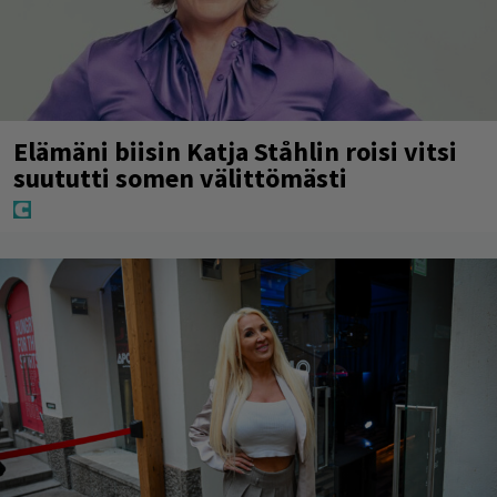
Elämäni biisin Katja Ståhlin roisi vitsi
suututti somen välittömästi