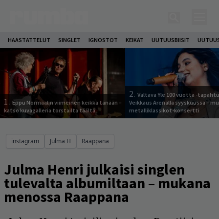
HAASTATTELUT
SINGLET
IGNOSTOT
KEIKAT
UUTUUSBIISIT
UUTUUS
2.
Valtava Yle 100 vuotta -tapah
1.
Eppu Normaalin viimeinen keikka tänään –
Veikkaus Arenalla syyskuussa – m
katso kuvagalleria torstailta täältä
metalliklassikot-konsertti
instagram
Julma H
Raappana
Julma Henri julkaisi singlen
tulevalta albumiltaan – mukana
menossa Raappana