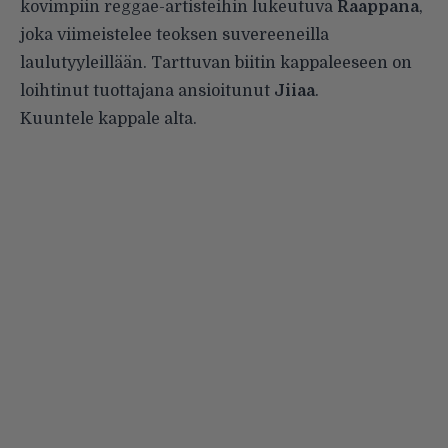
kovimpiin reggae-artisteihin lukeutuva
Raappana
,
joka viimeistelee teoksen suvereeneilla
laulutyyleillään. Tarttuvan biitin kappaleeseen on
loihtinut tuottajana ansioitunut
Jiiaa
.
Kuuntele kappale alta.