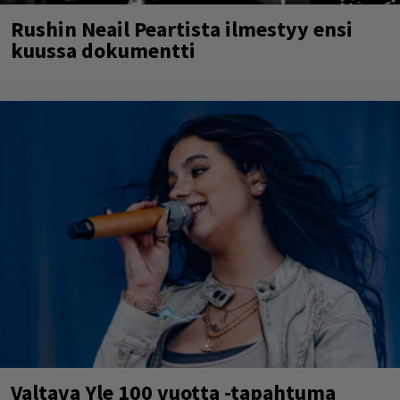
Rushin Neail Peartista ilmestyy ensi
kuussa dokumentti
Valtava Yle 100 vuotta -tapahtuma