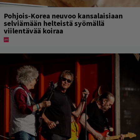
Pohjois-Korea neuvoo kansalaisiaan
selviämään helteistä syömällä
viilentävää koiraa