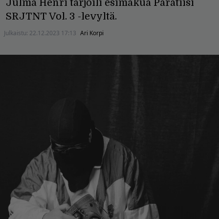
Julma Henri tarjoili esimakua Paratiisi
SRJTNT Vol. 3 -levyltä.
Julkaistu:
22.12.2023 17:13
Ari Korpi