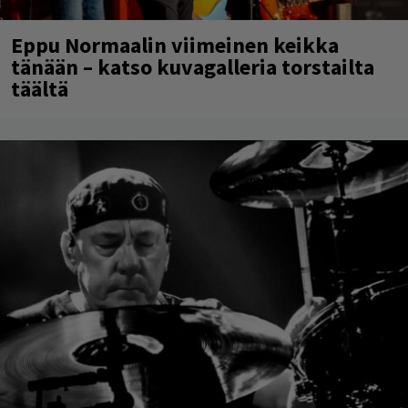
Eppu Normaalin viimeinen keikka
tänään – katso kuvagalleria torstailta
täältä