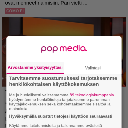
Arvostamme yksityisyyttäsi
Valintasi
Tarvitsemme suostumuksesi tarjotaksemme
henkilökohtaisen käyttökokemuksen
Me ja huolellisesti valitsemamme
89 teknologiakumppania
hyödynnämme henkilötietoja tarjotaksemme paremman
käyttäjäkokemuksen sekä kohdentaaksemme sisältöä ja
mainoksia.
Hyväksymällä suostut tietojesi käyttöön seuraavasti
Käytämme laitetunnisteita ja tallennamme evästeitä