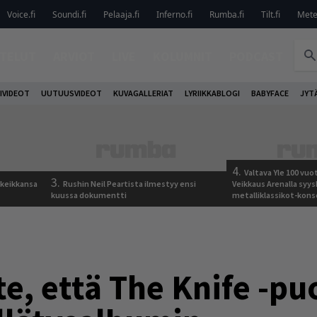
Voice.fi
Soundi.fi
Pelaaja.fi
Inferno.fi
Rumba.fi
Tilt.fi
Metel
TELUT
ARVIOT
LIVE
KOLUMNIT
PODCAST
IVIDEOT
UUTUUSVIDEOT
KUVAGALLERIAT
LYRIIKKABLOGI
BABYFACE
JYT
4.
Valtava Yle 100 vu
3.
 keikkansa
Rushin Neil Peartista ilmestyy ensi
Veikkaus Arenalla syy
kuussa dokumentti
metalliklassikot-kons
e, että The Knife -pu