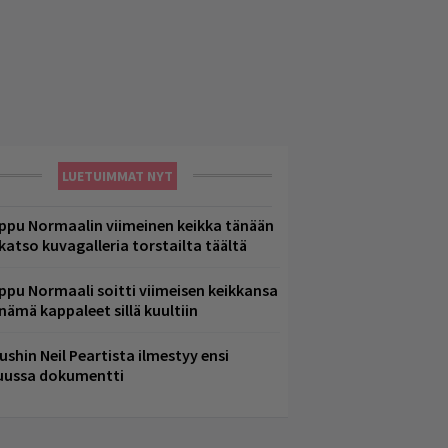
LUETUIMMAT NYT
ppu Normaalin viimeinen keikka tänään
 katso kuvagalleria torstailta täältä
ppu Normaali soitti viimeisen keikkansa
 nämä kappaleet sillä kuultiin
ushin Neil Peartista ilmestyy ensi
uussa dokumentti