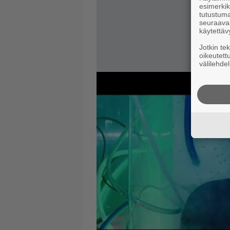
esimerkiks
tutustuma
seuraaval
käytettäv
Jotkin te
oikeutett
välilehdel