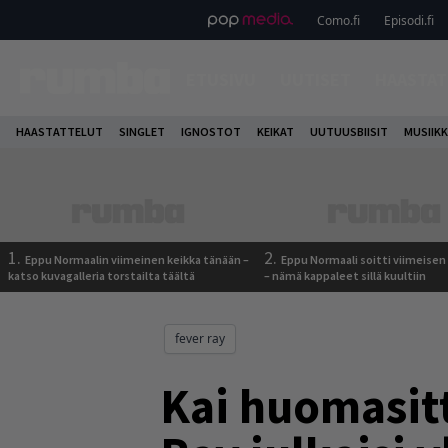
Como.fi
Episodi.fi
ETUSIVU
UUTISET
HAASTAT
HAASTATTELUT
SINGLET
IGNOSTOT
KEIKAT
UUTUUSBIISIT
MUSIIKK
1.
2.
Eppu Normaalin viimeinen keikka tänään –
Eppu Normaali soitti viimeisen
katso kuvagalleria torstailta täältä
– nämä kappaleet sillä kuultiin
fever ray
Kai huomasitt