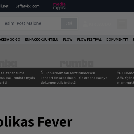
i.net
Leffatykki.com
Etsi
KIRJAUDU
ÄKESÄ GO GO
ENNAKKOKUUNTELU
FLOW
FLOW FESTIVAL
DOKUMENTIT
5.
6.
otta -tapahtuma
Eppu Normaali soitti viimeisen
Huomen
skuussa – muista myös
konserttinsa koskaan – Yle Areenassa nyt
A.W. Yrjä
ertti
dokumentti bändistä
mammutti
olikas Fever