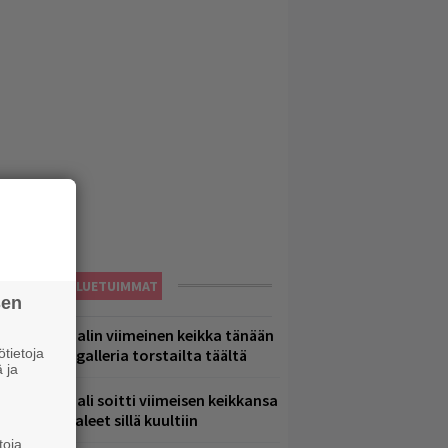
LUETUIMMAT
sen
ppu Normaalin viimeinen keikka tänään
tietoja
 katso kuvagalleria torstailta täältä
 ja
ppu Normaali soitti viimeisen keikkansa
 nämä kappaleet sillä kuultiin
toja