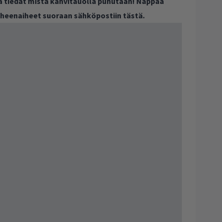
ja tiedät mistä kahvitauolla puhutaan! Nappaa
puheenaiheet suoraan sähköpostiin tästä.