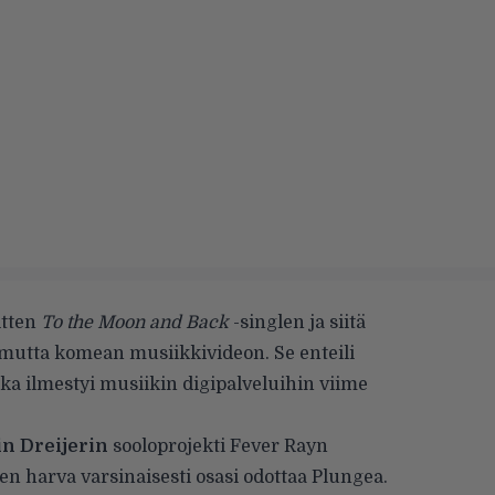
itten
To the Moon and Back
-singlen ja siitä
mutta komean musiikkivideon. Se enteili
oka ilmestyi musiikin digipalveluihin viime
in Dreijerin
sooloprojekti Fever Rayn
en harva varsinaisesti osasi odottaa Plungea.