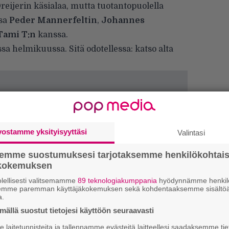
eijerin käsialaa, mutta tuotantopuolella
ssa
Peder Mannerfeltin
,
Johannes
Tami T:n
kanssa.
sa helmikuussa. Sitä odotellessa: katso alta
vostamme yksityisyyttäsi
Valintasi
semme suostumuksesi tarjotaksemme henkilökohtai
ökokemuksen
E
lellisesti valitsemamme
89 teknologiakumppania
hyödynnämme henkilö
–
semme paremman käyttäjäkokemuksen sekä kohdentaaksemme sisältöä
a.
E
ällä suostut tietojesi käyttöön seuraavasti
–
laitetunnisteita ja tallennamme evästeitä laitteellesi saadaksemme tie