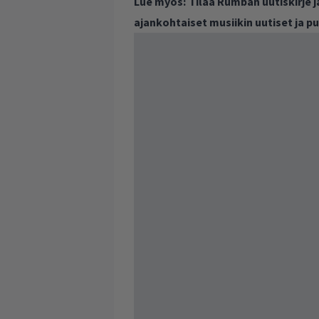
Lue myös:
Tilaa Rumban uutiskirje 
ajankohtaiset musiikin uutiset ja 