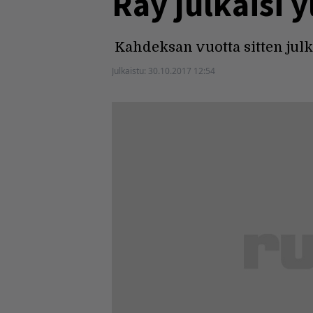
Ray julkaisi 
Kahdeksan vuotta sitten julka
Julkaistu:
30.10.2017 12:54