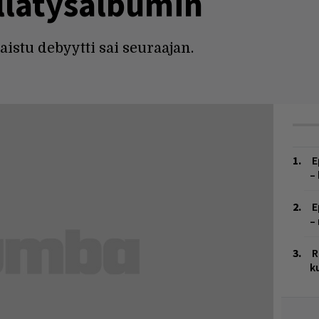
yllätysalbumin
istu debyytti sai seuraajan.
E
–
E
–
R
k