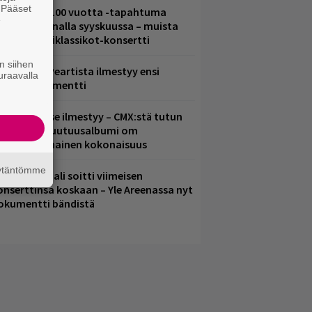
. Pääset
altava Yle 100 vuotta -tapahtuma
e
eikkaus Arenalla syyskuussa – muista
yös metalliklassikot-konsertti
n siihen
ushin Neil Peartista ilmestyy ensi
uraavalla
uussa dokumentti
uomenna se ilmestyy – CMX:stä tutun
.W. Yrjänän uutuusalbumi om
ammuttimainen kokonaisuus
äytäntömme
ppu Normaali soitti viimeisen
onserttinsa koskaan – Yle Areenassa nyt
okumentti bändistä