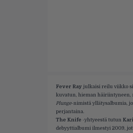
Fever Ray
julkaisi reilu viikko s
kuvatun, hieman häiriintyneen, 
Plunge
-nimistä yllätysalbumia, j
perjantaina.
The Knife
-yhtyeestä tutun
Kar
debyyttialbumi ilmestyi 2009, jot