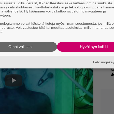
i sivuista, joilla vierailit, IP-osoitteestasi sekä laitteesi ominaisuuksista
V
an yksityiskohtaisesti käyttötarkoituksiin ja teknologiakumppaneihimm
V
la välilehdellä. Hylkääminen voi vaikuttaa sivuston toimivuuteen ja
m
yyteen.
knologiamme voivat käsitellä tietoja myös ilman suostumusta, jos niillä o
R
u peruste. Voit vastustaa tätä tai muuttaa asetuksiasi milloin tahansa se
k
lä.
H
Omat valintani
Hyväksyn kaikki
A
m
Tietosuojak
E
k
d