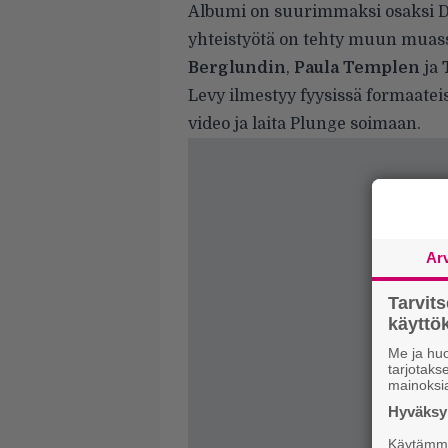
Albumi on suurimmaksi osaksi Dr
yhteistyötä on tehty muun mua
Berglundin
,
Paula Templen
ja
Levy ilmestyy fyysissä formaateis
video ja laita Plunge soimaan.
Ar
Tarvit
käytt
Me ja huo
tarjotak
mainoksi
Hyväksym
Käytämme 