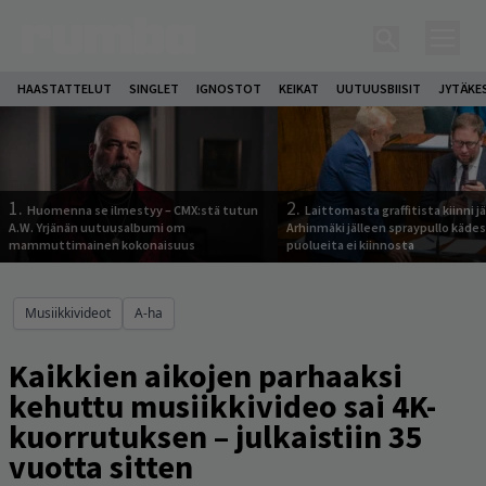
HAASTATTELUT
SINGLET
IGNOSTOT
KEIKAT
UUTUUSBIISIT
JYTÄKE
1.
2.
Huomenna se ilmestyy – CMX:stä tutun
Laittomasta graffitista kiinni 
A.W. Yrjänän uutuusalbumi om
Arhinmäki jälleen spraypullo kädes
mammuttimainen kokonaisuus
puolueita ei kiinnosta
Musiikkivideot
A-ha
Kaikkien aikojen parhaaksi
kehuttu musiikkivideo sai 4K-
kuorrutuksen – julkaistiin 35
vuotta sitten