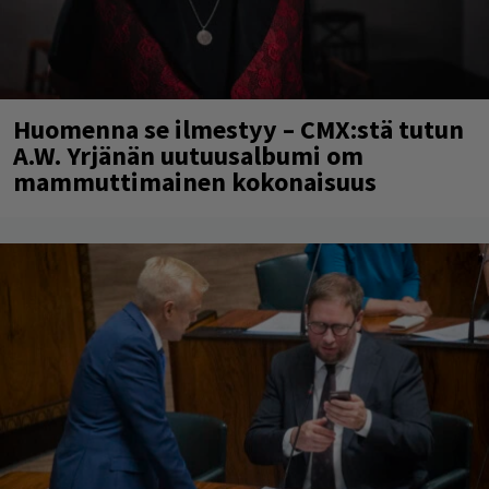
Huomenna se ilmestyy – CMX:stä tutun
A.W. Yrjänän uutuusalbumi om
mammuttimainen kokonaisuus