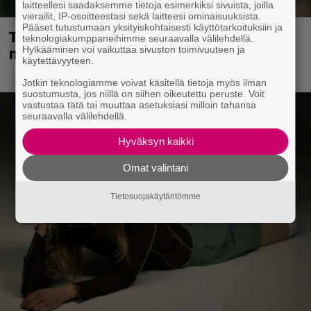
laitteellesi saadaksemme tietoja esimerkiksi sivuista, joilla
vierailit, IP-osoitteestasi sekä laitteesi ominaisuuksista.
Pääset tutustumaan yksityiskohtaisesti käyttötarkoituksiin ja
Tampereella sunnuntaina superpäivä –
teknologiakumppaneihimme seuraavalla välilehdellä.
nämä artistit mukana
Hylkääminen voi vaikuttaa sivuston toimivuuteen ja
käytettävyyteen.
Jotkin teknologiamme voivat käsitellä tietoja myös ilman
suostumusta, jos niillä on siihen oikeutettu peruste. Voit
vastustaa tätä tai muuttaa asetuksiasi milloin tahansa
seuraavalla välilehdellä.
Hyväksyn kaikki
Omat valintani
Tietosuojakäytäntömme