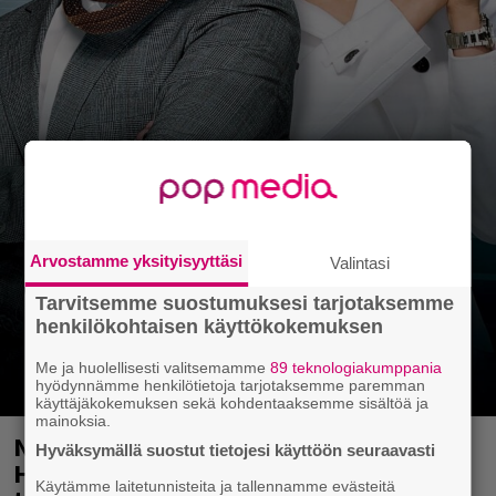
Arvostamme yksityisyyttäsi
Valintasi
Tarvitsemme suostumuksesi tarjotaksemme
henkilökohtaisen käyttökokemuksen
Me ja huolellisesti valitsemamme
89 teknologiakumppania
hyödynnämme henkilötietoja tarjotaksemme paremman
käyttäjäkokemuksen sekä kohdentaaksemme sisältöä ja
mainoksia.
Nyt Netflixissä: Steve Carell ja Anne
Hyväksymällä suostut tietojesi käyttöön seuraavasti
Hathaway 60-luvun klassikosta
Käytämme laitetunnisteita ja tallennamme evästeitä