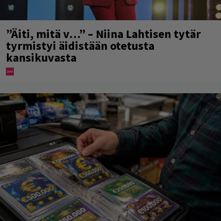
”Äiti, mitä v…” – Niina Lahtisen tytär
tyrmistyi äidistään otetusta
kansikuvasta