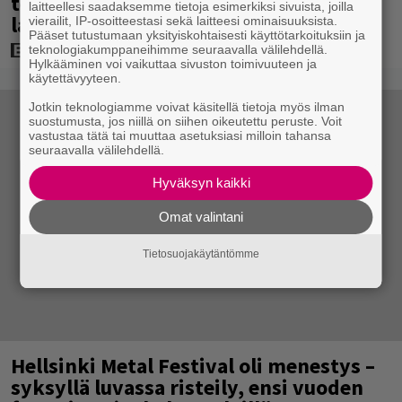
tehdyssä leffassa – mukana 5 minuutin
laitteellesi saadaksemme tietoja esimerkiksi sivuista, joilla
laskuvarjohyppy
vierailit, IP-osoitteestasi sekä laitteesi ominaisuuksista.
Pääset tutustumaan yksityiskohtaisesti käyttötarkoituksiin ja
teknologiakumppaneihimme seuraavalla välilehdellä.
Hylkääminen voi vaikuttaa sivuston toimivuuteen ja
käytettävyyteen.
Jotkin teknologiamme voivat käsitellä tietoja myös ilman
suostumusta, jos niillä on siihen oikeutettu peruste. Voit
vastustaa tätä tai muuttaa asetuksiasi milloin tahansa
seuraavalla välilehdellä.
Hyväksyn kaikki
Omat valintani
Tietosuojakäytäntömme
Hellsinki Metal Festival oli menestys –
syksyllä luvassa risteily, ensi vuoden