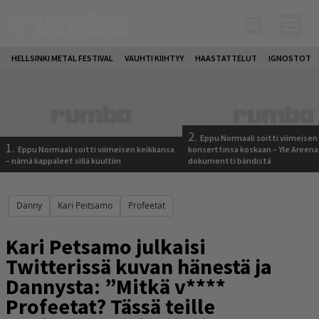
HELLSINKI METAL FESTIVAL
VAUHTI KIIHTYY
HAASTATTELUT
IGNOSTOT
2.
Eppu Normaali soitti viimeisen
1.
Eppu Normaali soitti viimeisen keikkansa
konserttinsa koskaan – Yle Areena
– nämä kappaleet sillä kuultiin
dokumentti bändistä
Danny
Kari Peitsamo
Profeetat
Kari Petsamo julkaisi
Twitterissä kuvan hänestä ja
Dannysta: ”Mitkä v****
Profeetat? Tässä teille