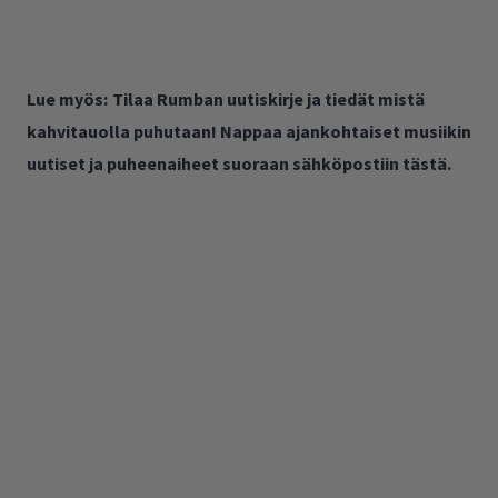
Lue myös:
Tilaa Rumban uutiskirje ja tiedät mistä
kahvitauolla puhutaan! Nappaa ajankohtaiset musiikin
uutiset ja puheenaiheet suoraan sähköpostiin tästä.