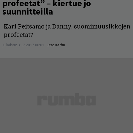
profeetat” – kiertue jo
suunnitteilla
Kari Peitsamo ja Danny, suomimuusikkojen
profeetat?
Julkaistu:
31.7.2017 00:01
Otso Karhu