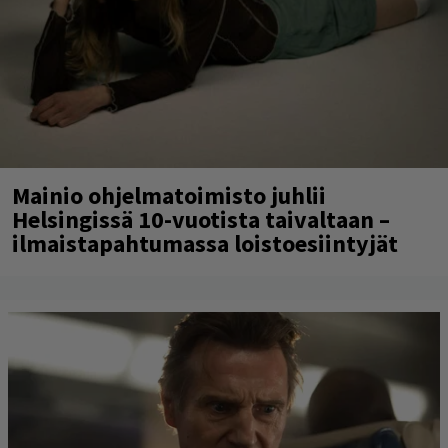
Mainio ohjelmatoimisto juhlii
Helsingissä 10-vuotista taivaltaan –
ilmaistapahtumassa loistoesiintyjät