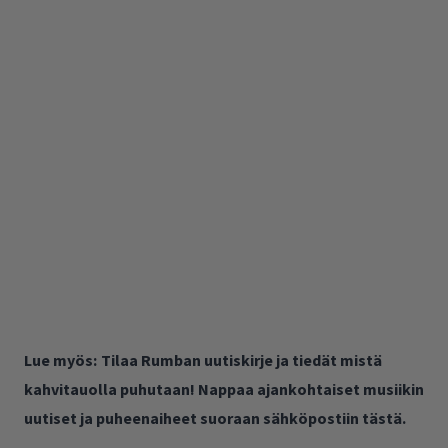
Lue myös:
Tilaa Rumban uutiskirje ja tiedät mistä
kahvitauolla puhutaan! Nappaa ajankohtaiset musiikin
uutiset ja puheenaiheet suoraan sähköpostiin tästä.