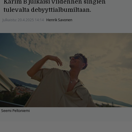
Karim B julkaisi viidennen singlen
tulevalta debyyttialbumiltaan.
Julkaistu:
20.4.2025 14:14
Henrik Savonen
Seemi Peltoniemi