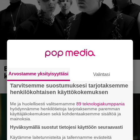
Blind Channel palasi tauolta – tältä
kuulostaa uusi musiikki
Arvostamme yksityisyyttäsi
Valintasi
Tarvitsemme suostumuksesi tarjotaksemme
henkilökohtaisen käyttökokemuksen
Me ja huolellisesti valitsemamme
89 teknologiakumppania
hyödynnämme henkilötietoja tarjotaksemme paremman
käyttäjäkokemuksen sekä kohdentaaksemme sisältöä ja
mainoksia.
Hyväksymällä suostut tietojesi käyttöön seuraavasti
Käytämme laitetunnisteita ja tallennamme evästeitä