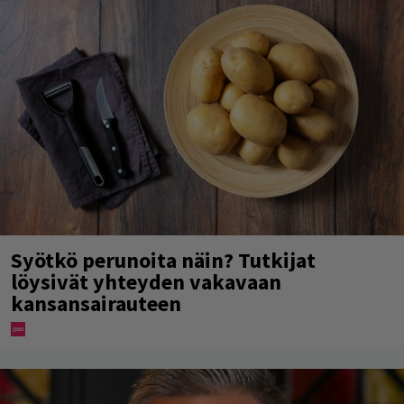
Syötkö perunoita näin? Tutkijat
löysivät yhteyden vakavaan
kansansairauteen