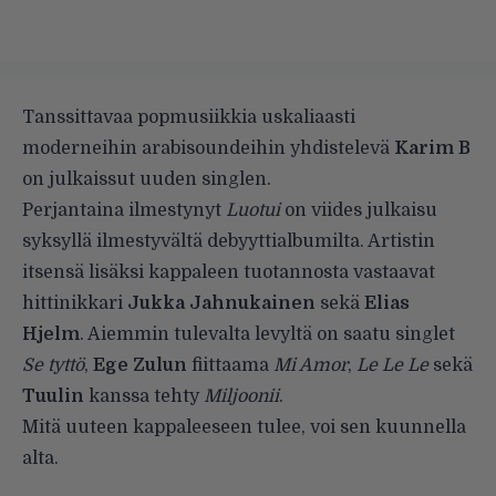
Tanssittavaa popmusiikkia uskaliaasti
moderneihin arabisoundeihin yhdistelevä
Karim B
on julkaissut uuden singlen.
Perjantaina ilmestynyt
Luotui
on viides julkaisu
syksyllä ilmestyvältä debyyttialbumilta. Artistin
itsensä lisäksi kappaleen tuotannosta vastaavat
hittinikkari
Jukka Jahnukainen
sekä
Elias
Hjelm
. Aiemmin tulevalta levyltä on saatu singlet
Se tyttö
,
Ege Zulun
fiittaama
Mi Amor
,
Le Le Le
sekä
Tuulin
kanssa tehty
Miljoonii
.
Mitä uuteen kappaleeseen tulee, voi sen kuunnella
alta.