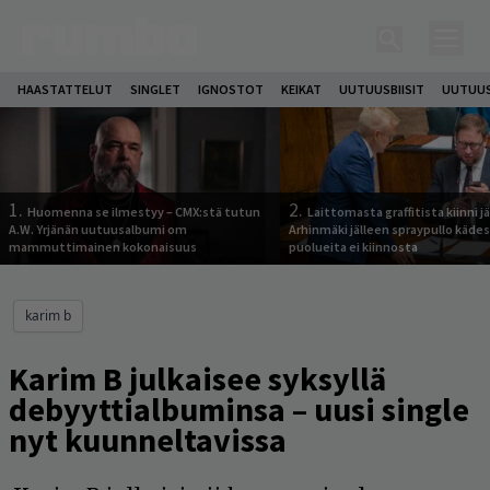
HAASTATTELUT
SINGLET
IGNOSTOT
KEIKAT
UUTUUSBIISIT
UUTUUS
1.
2.
Huomenna se ilmestyy – CMX:stä tutun
Laittomasta graffitista kiinni 
A.W. Yrjänän uutuusalbumi om
Arhinmäki jälleen spraypullo kädes
mammuttimainen kokonaisuus
puolueita ei kiinnosta
karim b
Karim B julkaisee syksyllä
debyyttialbuminsa – uusi single
nyt kuunneltavissa