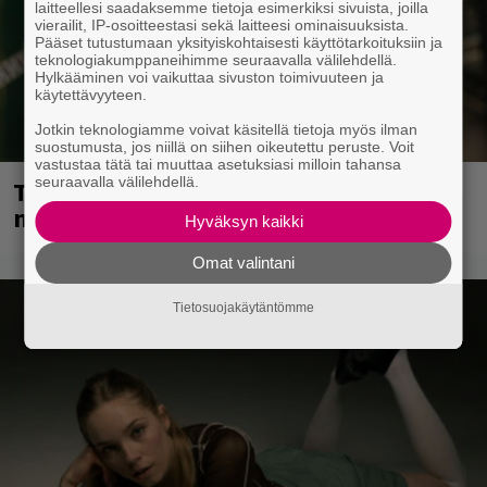
laitteellesi saadaksemme tietoja esimerkiksi sivuista, joilla
vierailit, IP-osoitteestasi sekä laitteesi ominaisuuksista.
Pääset tutustumaan yksityiskohtaisesti käyttötarkoituksiin ja
teknologiakumppaneihimme seuraavalla välilehdellä.
Hylkääminen voi vaikuttaa sivuston toimivuuteen ja
käytettävyyteen.
Jotkin teknologiamme voivat käsitellä tietoja myös ilman
suostumusta, jos niillä on siihen oikeutettu peruste. Voit
vastustaa tätä tai muuttaa asetuksiasi milloin tahansa
seuraavalla välilehdellä.
Tampereella sunnuntaina superpäivä –
nämä artistit mukana
Hyväksyn kaikki
Omat valintani
Tietosuojakäytäntömme