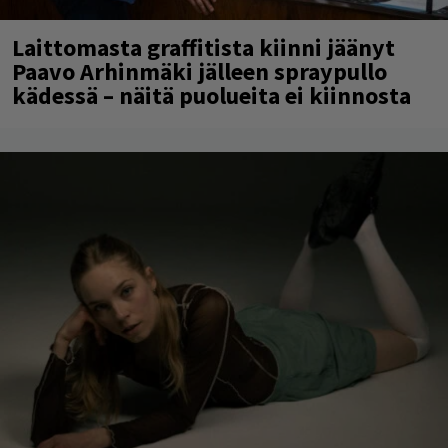
Laittomasta graffitista kiinni jäänyt
Paavo Arhinmäki jälleen spraypullo
kädessä – näitä puolueita ei kiinnosta