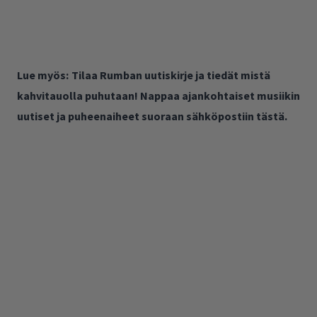
Lue myös:
Tilaa Rumban uutiskirje ja tiedät mistä
kahvitauolla puhutaan! Nappaa ajankohtaiset musiikin
uutiset ja puheenaiheet suoraan sähköpostiin tästä.