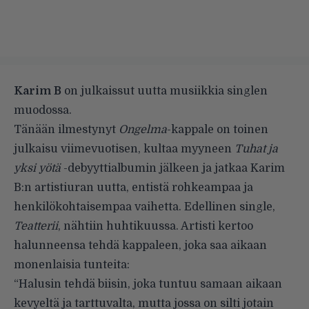
Karim B
on julkaissut uutta musiikkia singlen
muodossa.
Tänään ilmestynyt
Ongelma
-kappale on toinen
julkaisu viimevuotisen, kultaa myyneen
Tuhat ja
yksi yötä
-debyyttialbumin jälkeen ja jatkaa Karim
B:n artistiuran uutta, entistä rohkeampaa ja
henkilökohtaisempaa vaihetta. Edellinen single,
Teatterii
, nähtiin huhtikuussa. Artisti kertoo
halunneensa tehdä kappaleen, joka saa aikaan
monenlaisia tunteita:
“Halusin tehdä biisin, joka tuntuu samaan aikaan
kevyeltä ja tarttuvalta, mutta jossa on silti jotain