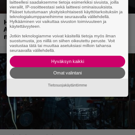
laitteellesi saadaksemme tietoja esimerkiksi sivuista, joilla
vierailit, IP-osoitteestasi sekä laitteesi ominaisuuksista.
Pääset tutustumaan yksityiskohtaisesti käyttötarkoituksiin ja
teknologiakumppaneihimme seuraavalla välilehdellä.
Huomenna se ilmestyy – CMX:stä tutun
Hylkääminen voi vaikuttaa sivuston toimivuuteen ja
käytettävyyteen.
A.W. Yrjänän uutuusalbumi om
mammuttimainen kokonaisuus
Jotkin teknologiamme voivat käsitellä tietoja myös ilman
suostumusta, jos niillä on siihen oikeutettu peruste. Voit
vastustaa tätä tai muuttaa asetuksiasi milloin tahansa
seuraavalla välilehdellä.
Hyväksyn kaikki
Omat valintani
Tietosuojakäytäntömme