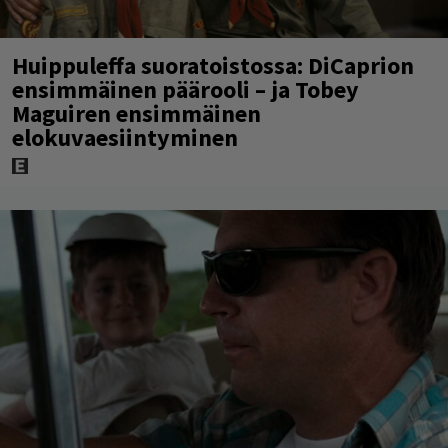
Huippuleffa suoratoistossa: DiCaprion
ensimmäinen päärooli – ja Tobey
Maguiren ensimmäinen
elokuvaesiintyminen