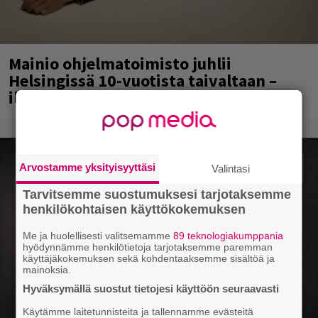
Mainio ohjelmatoimisto juhlii
Helsingissä 10-vuotista taivaltaan –
ilmaistapahtumassa loistoesiintyjät
Arvostamme yksityisyyttäsi
Valintasi
Tarvitsemme suostumuksesi tarjotaksemme
henkilökohtaisen käyttökokemuksen
Me ja huolellisesti valitsemamme
89 teknologiakumppania
hyödynnämme henkilötietoja tarjotaksemme paremman
käyttäjäkokemuksen sekä kohdentaaksemme sisältöä ja
mainoksia.
Hyväksymällä suostut tietojesi käyttöön seuraavasti
Käytämme laitetunnisteita ja tallennamme evästeitä