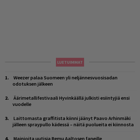
LUETUIMMAT
Weezer palaa Suomeen yli neljännesvuosisadan
odotuksen jälkeen
Äärimetallifestivaali Hyvinkäällä julkisti esiintyjiä ensi
vuodelle
Laittomasta graffitista kiinni jäänyt Paavo Arhinmäki
jälleen spraypullo kädessä – näitä puolueita ei kiinnosta
Mainioita uutisia Remu Aaltosen faneille