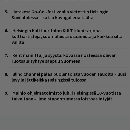
Jytäkesä Go-Go -festivaalia vietettiin Helsingin
Suvilahdessa – katso kuvagalleria täältä
Helsingin Kulttuuritalon KULT-klubi tarjoaa
kulttiartisteja, suomalaista osaamista ja kaikkea siltä
väliltä
Kent mainittu, ja syystä: kovassa nosteessa olevan
ruotsalaisyhtye saapuu Suomeen
Blind Channel palaa puolentoista vuoden tauolta – uusi
levy ja jättikeikka Helsingissä tulossa
Mainio ohjelmatoimisto juhlii Helsingissä 10-vuotista
taivaltaan – ilmaistapahtumassa loistoesiintyjät