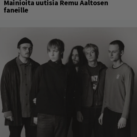
Mainioita uutisia Remu Aaltosen
faneille