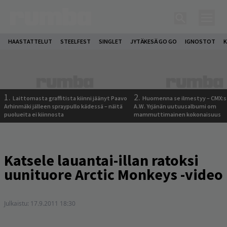
HAASTATTELUT
STEELFEST
SINGLET
JYTÄKESÄ GO GO
IGNOSTOT
K
1.
2.
Laittomasta graffitista kiinni jäänyt Paavo
Huomenna se ilmestyy – CMX:s
Arhinmäki jälleen spraypullo kädessä – näitä
A.W. Yrjänän uutuusalbumi om
puolueita ei kiinnosta
mammuttimainen kokonaisuus
Katsele lauantai-illan ratoksi
uunituore Arctic Monkeys -video
Julkaistu:
17.9.2011 18:30