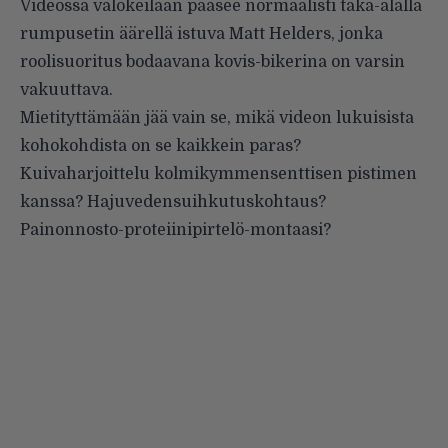
Videossa valokeilaan pääsee normaalisti taka-alalla
rumpusetin äärellä istuva Matt Helders, jonka
roolisuoritus bodaavana kovis-bikerina on varsin
vakuuttava.
Mietityttämään jää vain se, mikä videon lukuisista
kohokohdista on se kaikkein paras?
Kuivaharjoittelu kolmikymmensenttisen pistimen
kanssa? Hajuvedensuihkutuskohtaus?
Painonnosto-proteiinipirtelö-montaasi?