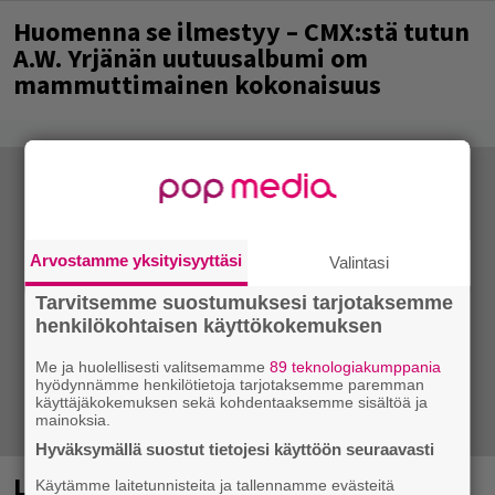
Huomenna se ilmestyy – CMX:stä tutun
A.W. Yrjänän uutuusalbumi om
mammuttimainen kokonaisuus
Arvostamme yksityisyyttäsi
Valintasi
Tarvitsemme suostumuksesi tarjotaksemme
henkilökohtaisen käyttökokemuksen
Me ja huolellisesti valitsemamme
89 teknologiakumppania
hyödynnämme henkilötietoja tarjotaksemme paremman
käyttäjäkokemuksen sekä kohdentaaksemme sisältöä ja
mainoksia.
Hyväksymällä suostut tietojesi käyttöön seuraavasti
Laittomasta graffitista kiinni jäänyt
Käytämme laitetunnisteita ja tallennamme evästeitä