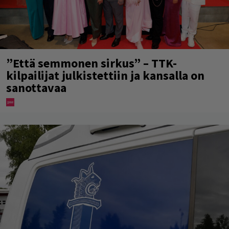
”Että semmonen sirkus” – TTK-
kilpailijat julkistettiin ja kansalla on
sanottavaa