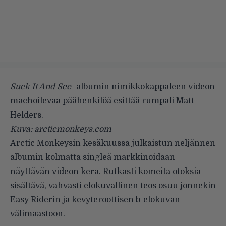
Suck It And See
-albumin nimikkokappaleen videon
machoilevaa päähenkilöä esittää rumpali Matt
Helders.
Kuva: arcticmonkeys.com
Arctic Monkeysin kesäkuussa julkaistun
neljännen
albumin
kolmatta singleä markkinoidaan
näyttävän videon kera. Rutkasti komeita otoksia
sisältävä, vahvasti elokuvallinen teos osuu jonnekin
Easy Riderin
ja kevyteroottisen b-elokuvan
välimaastoon.