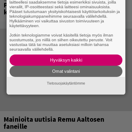
laitteellesi saadaksemme tietoja esimerkiksi sivuista, joilla
Paavo Arhinmäki jälleen spraypullo
vierailit, IP-osoitteestasi sekä laitteesi ominaisuuksista.
kädessä – näitä puolueita ei kiinnosta
Pääset tutustumaan yksityiskohtaisesti käyttötarkoituksiin ja
teknologiakumppaneihimme seuraavalla välilehdellä.
Hylkääminen voi vaikuttaa sivuston toimivuuteen ja
käytettävyyteen.
Jotkin teknologiamme voivat käsitellä tietoja myös ilman
suostumusta, jos niillä on siihen oikeutettu peruste. Voit
vastustaa tätä tai muuttaa asetuksiasi milloin tahansa
seuraavalla välilehdellä.
Hyväksyn kaikki
Omat valintani
Tietosuojakäytäntömme
Mainioita uutisia Remu Aaltosen
faneille