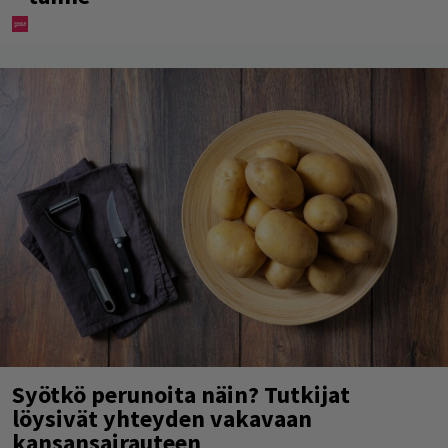
Syötkö perunoita näin? Tutkijat
löysivät yhteyden vakavaan
kansansairauteen