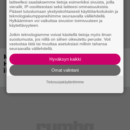
laitteellesi saadaksemme tietoja esimerkiksi sivuista, joilla
vierailit, IP-osoitteestasi sekä laitteesi ominaisuuksista.
Pääset tutustumaan yksityiskohtaisesti käyttötarkoituksiin ja
teknologiakumppaneihimme seuraavalla välilehdellä.
Hylkääminen voi vaikuttaa sivuston toimivuuteen ja
käytettävyyteen.
Jotkin teknologiamme voivat käsitellä tietoja myös ilman
suostumusta, jos niillä on siihen oikeutettu peruste. Voit
vastustaa tätä tai muuttaa asetuksiasi milloin tahansa
seuraavalla välilehdellä.
Mainio ohjelmatoimisto juhlii
Hyväksyn kaikki
Helsingissä 10-vuotista taivaltaan –
ilmaistapahtumassa loistoesiintyjät
Omat valintani
Tietosuojakäytäntömme