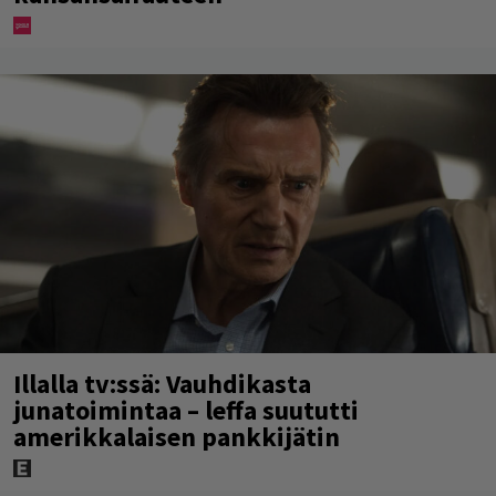
Illalla tv:ssä: Vauhdikasta
junatoimintaa – leffa suututti
amerikkalaisen pankkijätin