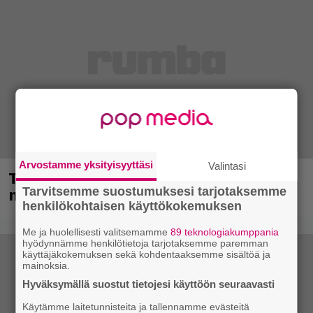
Arvostamme yksityisyyttäsi
Valintasi
Tampereella sunnuntaina superpäivä –
nämä artistit mukana
Tarvitsemme suostumuksesi tarjotaksemme
henkilökohtaisen käyttökokemuksen
Me ja huolellisesti valitsemamme
89 teknologiakumppania
hyödynnämme henkilötietoja tarjotaksemme paremman
käyttäjäkokemuksen sekä kohdentaaksemme sisältöä ja
mainoksia.
Hyväksymällä suostut tietojesi käyttöön seuraavasti
Käytämme laitetunnisteita ja tallennamme evästeitä