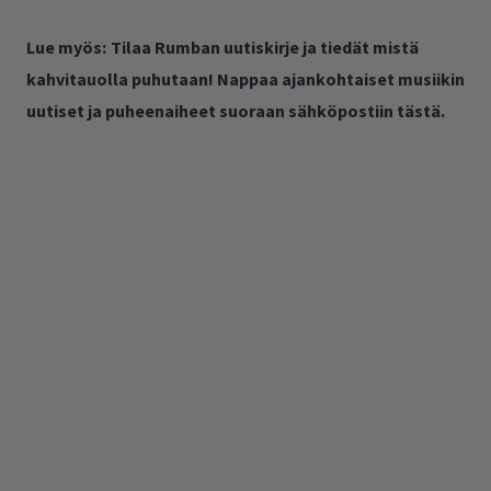
Lue myös:
Tilaa Rumban uutiskirje ja tiedät mistä
kahvitauolla puhutaan! Nappaa ajankohtaiset musiikin
uutiset ja puheenaiheet suoraan sähköpostiin tästä.