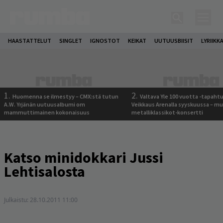
HAASTATTELUT
SINGLET
IGNOSTOT
KEIKAT
UUTUUSBIISIT
LYRIIKK
1.
2.
Huomenna se ilmestyy – CMX:stä tutun
Valtava Yle 100 vuotta -tapah
A.W. Yrjänän uutuusalbumi om
Veikkaus Arenalla syyskuussa – m
mammuttimainen kokonaisuus
metalliklassikot-konsertti
Katso minidokkari Jussi
Lehtisalosta
Julkaistu:
28.10.2011 11:00