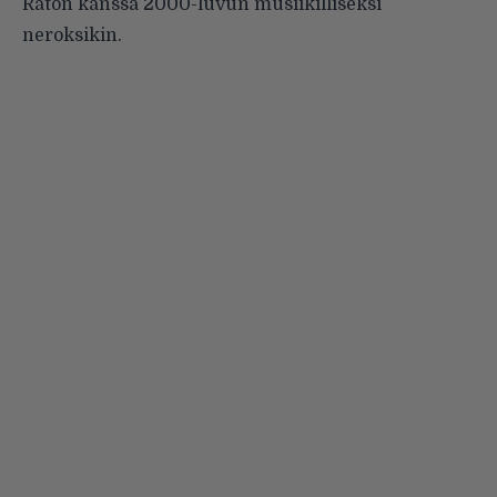
Rätön kanssa 2000-luvun
musiikilliseksi
neroksikin
.