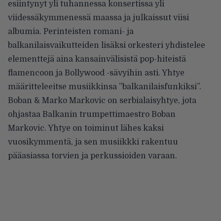
esiintynyt yli tuhannessa konsertissa yli
viidessäkymmenessä maassa ja julkaissut viisi
albumia. Perinteisten romani- ja
balkanilaisvaikutteiden lisäksi orkesteri yhdistelee
elementtejä aina kansainvälisistä pop-hiteistä
flamencoon ja Bollywood -sävyihin asti. Yhtye
määritteleeitse musiikkinsa ”balkanilaisfunkiksi”.
Boban & Marko Markovic on serbialaisyhtye, jota
ohjastaa Balkanin trumpettimaestro Boban
Markovic. Yhtye on toiminut lähes kaksi
vuosikymmentä, ja sen musiikkki rakentuu
pääasiassa torvien ja perkussioiden varaan.