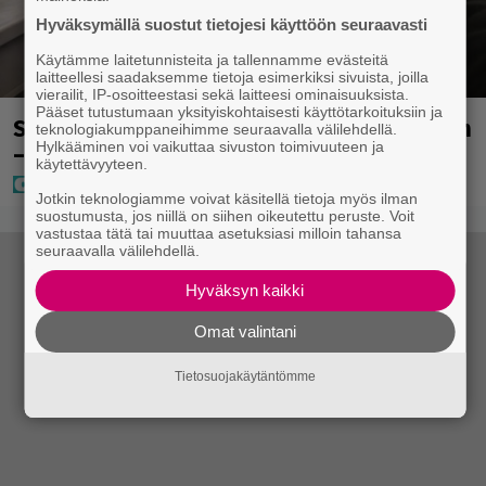
Hyväksymällä suostut tietojesi käyttöön seuraavasti
Käytämme laitetunnisteita ja tallennamme evästeitä
laitteellesi saadaksemme tietoja esimerkiksi sivuista, joilla
vierailit, IP-osoitteestasi sekä laitteesi ominaisuuksista.
Pääset tutustumaan yksityiskohtaisesti käyttötarkoituksiin ja
Sampo Kaulanen sai oudon tulehduksen
teknologiakumppaneihimme seuraavalla välilehdellä.
– makaa hoitolaitteessa nytkähdellen
Hylkääminen voi vaikuttaa sivuston toimivuuteen ja
käytettävyyteen.
Jotkin teknologiamme voivat käsitellä tietoja myös ilman
suostumusta, jos niillä on siihen oikeutettu peruste. Voit
vastustaa tätä tai muuttaa asetuksiasi milloin tahansa
seuraavalla välilehdellä.
Hyväksyn kaikki
Omat valintani
Tietosuojakäytäntömme