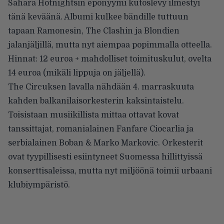
Sahara Hotnightsin eponyymi kutoslevy ilmestyi
tänä keväänä. Albumi kulkee bändille tuttuun
tapaan Ramonesin, The Clashin ja Blondien
jalanjäljillä, mutta nyt aiempaa popimmalla otteella.
Hinnat: 12 euroa + mahdolliset toimituskulut, ovelta
14 euroa (mikäli lippuja on jäljellä).
The Circuksen lavalla nähdään 4. marraskuuta
kahden balkanilaisorkesterin kaksintaistelu.
Toisistaan musiikillista mittaa ottavat kovat
tanssittajat, romanialainen
Fanfare Ciocarlia
ja
serbialainen
Boban & Marko Markovic
. Orkesterit
ovat tyypillisesti esiintyneet Suomessa hillittyissä
konserttisaleissa, mutta nyt miljöönä toimii urbaani
klubiympäristö.