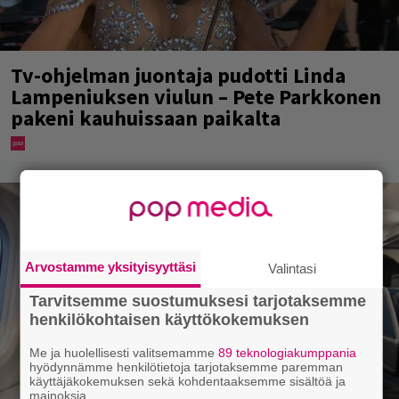
Tv-ohjelman juontaja pudotti Linda
Lampeniuksen viulun – Pete Parkkonen
pakeni kauhuissaan paikalta
Arvostamme yksityisyyttäsi
Valintasi
Tarvitsemme suostumuksesi tarjotaksemme
henkilökohtaisen käyttökokemuksen
Me ja huolellisesti valitsemamme
89 teknologiakumppania
hyödynnämme henkilötietoja tarjotaksemme paremman
käyttäjäkokemuksen sekä kohdentaaksemme sisältöä ja
mainoksia.