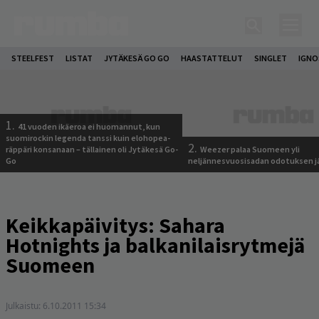
STEELFEST
LISTAT
JYTÄKESÄ GO GO
HAASTATTELUT
SINGLET
IGN
1.
41 vuoden ikäeroa ei huomannut, kun
suomirockin legenda tanssi kuin elohopea-
2.
räppäri konsanaan – tällainen oli Jytäkesä Go-
Weezer palaa Suomeen yli
Go
neljännesvuosisadan odotuksen j
Keikkapäivitys: Sahara
Hotnights ja balkanilaisrytmejä
Suomeen
Julkaistu:
6.10.2011 15:34