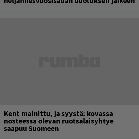
neljännesvuosisadan odotuksen jälkeen
Kent mainittu, ja syystä: kovassa
nosteessa olevan ruotsalaisyhtye
saapuu Suomeen