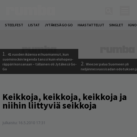
STEELFEST
LISTAT
JYTÄKESÄ GO GO
HAASTATTELUT
SINGLET
IGN
1.
41 vuoden ikäeroa ei huomannut, kun
suomirockin legenda tanssi kuin elohopea-
2.
räppäri konsanaan – tällainen oli Jytäkesä Go-
Weezer palaa Suomeen yli
Go
neljännesvuosisadan odotuksen j
Keikkoja, keikkoja, keikkoja ja
niihin liittyviä seikkoja
Julkaistu:
16.5.2010 17:31