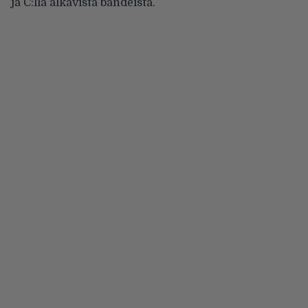
ja C:llä alkavista bändeistä.