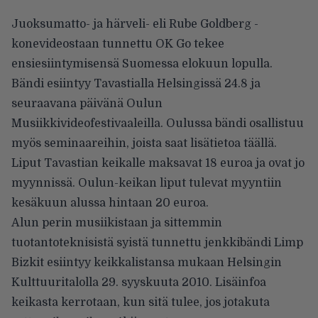
Juoksumatto-
ja
härveli- eli Rube Goldberg -
konevideostaan
tunnettu
OK Go
tekee
ensiesiintymisensä Suomessa elokuun lopulla.
Bändi esiintyy Tavastialla Helsingissä 24.8 ja
seuraavana päivänä Oulun
Musiikkivideofestivaaleilla. Oulussa bändi osallistuu
myös seminaareihin, joista saat lisätietoa
täällä
.
Liput Tavastian keikalle maksavat 18 euroa ja ovat jo
myynnissä. Oulun-keikan liput tulevat myyntiin
kesäkuun alussa hintaan 20 euroa.
Alun perin musiikistaan ja sittemmin
tuotantoteknisistä syistä tunnettu jenkkibändi
Limp
Bizkit
esiintyy keikkalistansa mukaan Helsingin
Kulttuuritalolla 29. syyskuuta 2010. Lisäinfoa
keikasta kerrotaan, kun sitä tulee, jos jotakuta