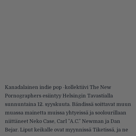
Kanadalainen indie pop -kollektiivi
The New
Pornographers
esiintyy Helsingin Tavastialla
sunnuntaina 12. syyskuuta. Bändissä soittavat muun
muassa mainetta muissa yhtyeissä ja soolourillaan
niittäneet
Neko Case
,
Carl ”A.C.” Newman
ja
Dan
Bejar
. Liput keikalle ovat myynnissä Tiketissä, ja ne