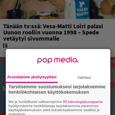
Tänään tv:ssä: Vesa-Matti Loiri palasi
Uunon rooliin vuonna 1998 – Spede
vetäytyi sivummalle
Arvostamme yksityisyyttäsi
Valintasi
Tarvitsemme suostumuksesi tarjotaksemme
henkilökohtaisen käyttökokemuksen
Me ja huolellisesti valitsemamme
89 teknologiakumppania
hyödynnämme henkilötietoja tarjotaksemme paremman
käyttäjäkokemuksen sekä kohdentaaksemme sisältöä ja
mainoksia.