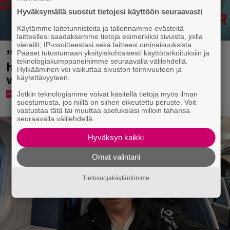
Hyväksymällä suostut tietojesi käyttöön seuraavasti
Käytämme laitetunnisteita ja tallennamme evästeitä
laitteellesi saadaksemme tietoja esimerkiksi sivuista, joilla
vierailit, IP-osoitteestasi sekä laitteesi ominaisuuksista.
”Nukuimme kaikki viisi samassa
Pääset tutustumaan yksityiskohtaisesti käyttötarkoituksiin ja
teknologiakumppaneihimme seuraavalla välilehdellä.
huoneessa” – Renny Harlinin perhe
Hylkääminen voi vaikuttaa sivuston toimivuuteen ja
vietti unelmien kesän Suomessa
käytettävyyteen.
Jotkin teknologiamme voivat käsitellä tietoja myös ilman
suostumusta, jos niillä on siihen oikeutettu peruste. Voit
vastustaa tätä tai muuttaa asetuksiasi milloin tahansa
seuraavalla välilehdellä.
Hyväksyn kaikki
Omat valintani
Tietosuojakäytäntömme