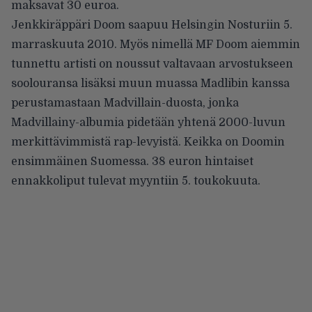
maksavat 30 euroa.
Jenkkiräppäri
Doom
saapuu Helsingin Nosturiin 5.
marraskuuta 2010. Myös nimellä MF Doom aiemmin
tunnettu artisti on noussut valtavaan arvostukseen
soolouransa lisäksi muun muassa
Madlibin
kanssa
perustamastaan
Madvillain-duosta
, jonka
Madvillainy-albumia
pidetään yhtenä 2000-luvun
merkittävimmistä rap-levyistä. Keikka on Doomin
ensimmäinen Suomessa. 38 euron hintaiset
ennakkoliput tulevat myyntiin 5. toukokuuta.