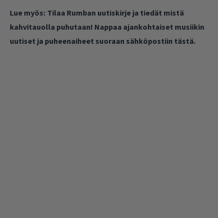
Lue myös:
Tilaa Rumban uutiskirje ja tiedät mistä
kahvitauolla puhutaan! Nappaa ajankohtaiset musiikin
uutiset ja puheenaiheet suoraan sähköpostiin tästä.