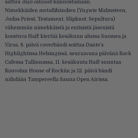
sattuu
ihan oikeasti
kiinnostamaan.
Nimekkäiden metallibändien (
Yngwie Malmsteen
,
Judas Priest
,
Testament
,
Slipknot
,
Sepultura
)
vähemmän nimekkäistä ja entisistä jäsenistä
koostuva
Hail!
kiertää kesäkuun alussa Suomea ja
Viroa. 8. päivä coverbändi soittaa Dante’s
Highlightissa Helsingissä, seuraavana päivänä Rock
Cafessa Tallinnassa, 11. kesäkuuta Hail! suuntaa
Kouvolan House of Rockiin ja 12. päivä bändi
nähdään Tampereella Sauna Open Airissa.