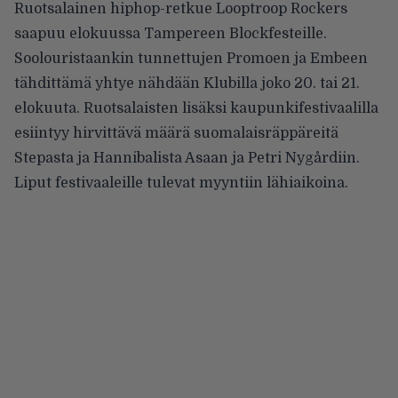
Ruotsalainen hiphop-retkue
Looptroop Rockers
saapuu elokuussa Tampereen
Blockfesteille
.
Soolouristaankin tunnettujen
Promoen
ja
Embeen
tähdittämä yhtye nähdään Klubilla joko 20. tai 21.
elokuuta. Ruotsalaisten lisäksi kaupunkifestivaalilla
esiintyy hirvittävä määrä suomalaisräppäreitä
Stepasta
ja
Hannibalista
Asaan
ja
Petri Nygårdiin
.
Liput festivaaleille tulevat myyntiin lähiaikoina.