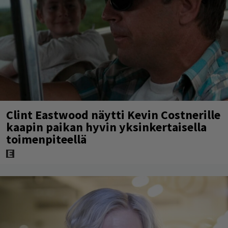
Clint Eastwood näytti Kevin Costnerille
kaapin paikan hyvin yksinkertaisella
toimenpiteellä