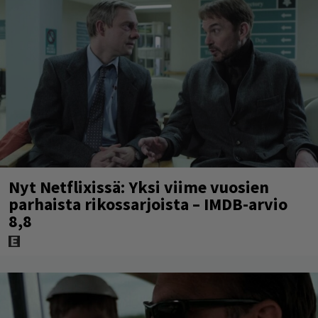
Nyt Netflixissä: Yksi viime vuosien
parhaista rikossarjoista – IMDB-arvio
8,8