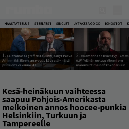
HAASTATTELUT
STEELFEST
SINGLET
JYTÄKESÄ GO GO
IGNOSTOT
K
1.
2.
Laittomasta graffitista kiinni jäänyt Paavo
Huomenna se ilmestyy – CMX:s
Arhinmäki jälleen spraypullo kädessä – näitä
A.W. Yrjänän uutuusalbumi om
puolueita ei kiinnosta
mammuttimainen kokonaisuus
Kesä-heinäkuun vaihteessa
saapuu Pohjois-Amerikasta
melkoinen annos hoocee-punkia
Helsinkiin, Turkuun ja
Tampereelle