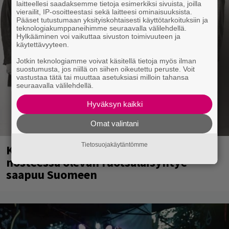
laitteellesi saadaksemme tietoja esimerkiksi sivuista, joilla
vierailit, IP-osoitteestasi sekä laitteesi ominaisuuksista.
Pääset tutustumaan yksityiskohtaisesti käyttötarkoituksiin ja
teknologiakumppaneihimme seuraavalla välilehdellä.
Hylkääminen voi vaikuttaa sivuston toimivuuteen ja
käytettävyyteen.
Jotkin teknologiamme voivat käsitellä tietoja myös ilman
suostumusta, jos niillä on siihen oikeutettu peruste. Voit
vastustaa tätä tai muuttaa asetuksiasi milloin tahansa
seuraavalla välilehdellä.
Hyväksyn kaikki
Omat valintani
Tietosuojakäytäntömme
Kent mainittu, ja syystä: kovassa
nosteessa olevan ruotsalaisyhtye
saapuu Suomeen