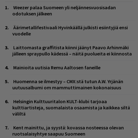
Weezer palaa Suomeen yli neljännesvuosisadan
odotuksen jälkeen
Äärimetallifestivaali Hyvinkäällä julkisti esiintyjiä ensi
vuodelle
Laittomasta graffitista kiinni jäänyt Paavo Arhinmäki
jälleen spraypullo kädessä – näitä puolueita ei kiinnosta
Mainioita uutisia Remu Aaltosen faneille
Huomenna se ilmestyy – CMX:stä tutun A.W. Yrjänän
uutuusalbumi om mammuttimainen kokonaisuus
Helsingin Kulttuuritalon KULT-klubi tarjoaa
kulttiartisteja, suomalaista osaamista ja kaikkea siltä
väliltä
Kent mainittu, ja syystä: kovassa nosteessa olevan
ruotsalaisyhtye saapuu Suomeen