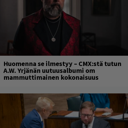
Huomenna se ilmestyy – CMX:stä tutun
A.W. Yrjänän uutuusalbumi om
mammuttimainen kokonaisuus