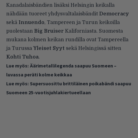
Kanadalaisbändien lisäksi Helsingin keikalla
nähdään tuoreet yhdysvaltalaisbändit
Democracy
sekä
Innuendo
, Tampereen ja Turun keikoilla
puolestaan
Big Bruiser
Kaliforniasta. Suomesta
mukana kolmen keikan rundilla ovat Tampereella
ja Turussa
Yleiset Syyt
sekä Helsingissä sitten
Kohti Tuhoa
.
Lue myös:
Äärimetallilegenda saapuu Suomeen –
luvassa peräti kolme keikkaa
Lue myös:
Supersuosittu brittiläinen poikabändi saapuu
Suomeen 25-vuotisjuhlakiertueellaan