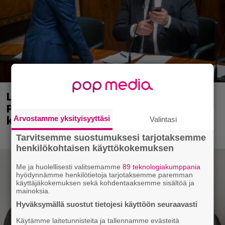
Laittomasta graffitista kiinni jäänyt
Paavo Arhinmäki jälleen spraypullo
kädessä – näitä puolueita ei kiinnosta
Arvostamme yksityisyyttäsi
Valintasi
Tarvitsemme suostumuksesi tarjotaksemme
henkilökohtaisen käyttökokemuksen
Me ja huolellisesti valitsemamme
89 teknologiakumppania
hyödynnämme henkilötietoja tarjotaksemme paremman
käyttäjäkokemuksen sekä kohdentaaksemme sisältöä ja
mainoksia.
Hyväksymällä suostut tietojesi käyttöön seuraavasti
Käytämme laitetunnisteita ja tallennamme evästeitä