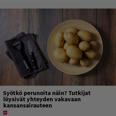
Syötkö perunoita näin? Tutkijat
löysivät yhteyden vakavaan
kansansairauteen