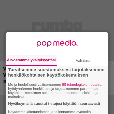
Arvostamme yksityisyyttäsi
Valintasi
Valtava Yle 100 vuotta -tapahtuma
Tarvitsemme suostumuksesi tarjotaksemme
Veikkaus Arenalla syyskuussa – muista
henkilökohtaisen käyttökokemuksen
myös metalliklassikot-konsertti
Me ja huolellisesti valitsemamme
89 teknologiakumppania
hyödynnämme henkilötietoja tarjotaksemme paremman
käyttäjäkokemuksen sekä kohdentaaksemme sisältöä ja
mainoksia.
Hyväksymällä suostut tietojesi käyttöön seuraavasti
Käytämme laitetunnisteita ja tallennamme evästeitä