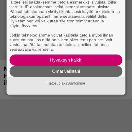
laitteellesi saadaksemme tietoja esimerkiksi sivuista, joilla
vierailit, IP-osoitteestasi sekä laitteesi ominaisuuksista.
Pääset tutustumaan yksityiskohtaisesti käyttötarkoituksiin ja
teknologiakumppaneihimme seuraavalla välilehdellä.
Hylkääminen voi vaikuttaa sivuston toimivuuteen ja
käytettävyyteen.
Jotkin teknologiamme voivat käsitellä tietoja myös ilman
suostumusta, jos niillä on siihen oikeutettu peruste. Voit
vastustaa tätä tai muuttaa asetuksiasi milloin tahansa
seuraavalla välilehdellä.
Hyväksyn kaikki
Mainio ohjelmatoimisto juhlii
Omat valintani
Helsingissä 10-vuotista taivaltaan –
ilmaistapahtumassa loistoesiintyjät
Tietosuojakäytäntömme