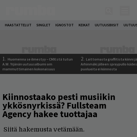
HAASTATTELUT
SINGLET
IGNOSTOT
KEIKAT
UUTUUSBIISIT
UUTUUS
1.
2.
Huomenna se ilmestyy – CMX:stä tutun
Laittomasta graffitista kiinni 
A.W. Yrjänän uutuusalbumi om
Arhinmäki jälleen spraypullo kädes
mammuttimainen kokonaisuus
puolueita ei kiinnosta
Kiinnostaako pesti musiikin
ykkösnyrkissä? Fullsteam
Agency hakee tuottajaa
Siitä hakemusta vetämään.