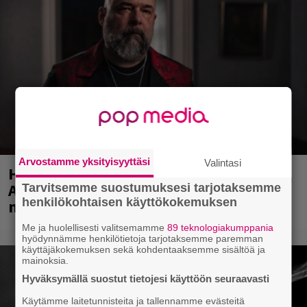
Arvostamme yksityisyyttäsi
Valintasi
Huomenna se ilmestyy – CMX:stä tutun
A.W. Yrjänän uutuusalbumi om
Tarvitsemme suostumuksesi tarjotaksemme
henkilökohtaisen käyttökokemuksen
mammuttimainen kokonaisuus
Me ja huolellisesti valitsemamme
89 teknologiakumppania
hyödynnämme henkilötietoja tarjotaksemme paremman
käyttäjäkokemuksen sekä kohdentaaksemme sisältöä ja
mainoksia.
Hyväksymällä suostut tietojesi käyttöön seuraavasti
Käytämme laitetunnisteita ja tallennamme evästeitä