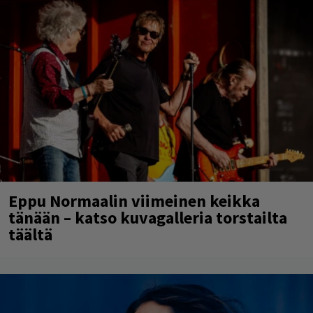
Eppu Normaalin viimeinen keikka
tänään – katso kuvagalleria torstailta
täältä