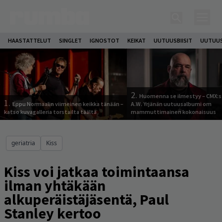
HAASTATTELUT
SINGLET
IGNOSTOT
KEIKAT
UUTUUSBIISIT
UUTUUS
2.
Huomenna se ilmestyy – CMX:s
1.
Eppu Normaalin viimeinen keikka tänään –
A.W. Yrjänän uutuusalbumi om
katso kuvagalleria torstailta täältä
mammuttimainen kokonaisuus
geriatria
Kiss
Kiss voi jatkaa toimintaansa
ilman yhtäkään
alkuperäistäjäsentä, Paul
Stanley kertoo