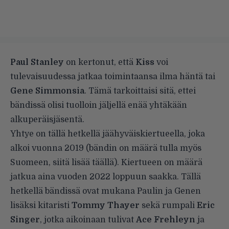
Paul Stanley
on kertonut, että
Kiss
voi
tulevaisuudessa jatkaa toimintaansa ilma häntä tai
Gene Simmonsia
. Tämä tarkoittaisi sitä, ettei
bändissä olisi tuolloin jäljellä enää yhtäkään
alkuperäisjäsentä.
Yhtye on tällä hetkellä jäähyväiskiertueella, joka
alkoi vuonna 2019 (bändin on määrä tulla myös
Suomeen,
siitä lisää täällä
). Kiertueen on määrä
jatkua aina vuoden 2022 loppuun saakka. Tällä
hetkellä bändissä ovat mukana Paulin ja Genen
lisäksi kitaristi
Tommy Thayer
sekä rumpali
Eric
Singer
, jotka aikoinaan tulivat
Ace Frehleyn
ja