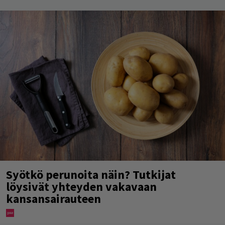
Syötkö perunoita näin? Tutkijat
löysivät yhteyden vakavaan
kansansairauteen