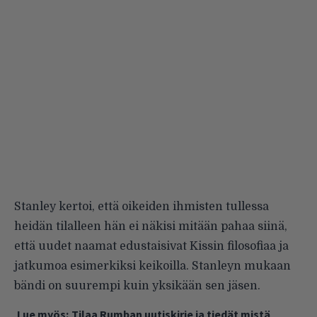
Stanley kertoi, että oikeiden ihmisten tullessa
heidän tilalleen hän ei näkisi mitään pahaa siinä,
että uudet naamat edustaisivat Kissin filosofiaa ja
jatkumoa esimerkiksi keikoilla. Stanleyn mukaan
bändi on suurempi kuin yksikään sen jäsen.
Lue myös:
Tilaa Rumban uutiskirje ja tiedät mistä