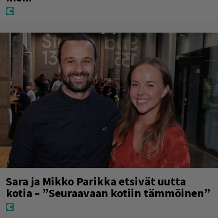
Sara ja Mikko Parikka etsivät uutta
kotia – ”Seuraavaan kotiin tämmöinen”