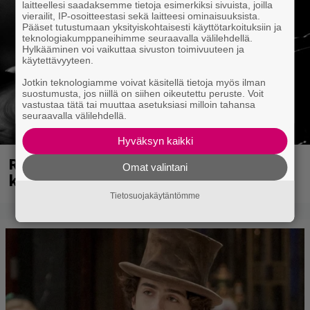
laitteellesi saadaksemme tietoja esimerkiksi sivuista, joilla
vierailit, IP-osoitteestasi sekä laitteesi ominaisuuksista.
Pääset tutustumaan yksityiskohtaisesti käyttötarkoituksiin ja
teknologiakumppaneihimme seuraavalla välilehdellä.
Hylkääminen voi vaikuttaa sivuston toimivuuteen ja
käytettävyyteen.
Jotkin teknologiamme voivat käsitellä tietoja myös ilman
suostumusta, jos niillä on siihen oikeutettu peruste. Voit
vastustaa tätä tai muuttaa asetuksiasi milloin tahansa
seuraavalla välilehdellä.
Hyväksyn kaikki
Rushin Neail Peartista ilmestyy ensi
Omat valintani
kuussa dokumentti
Tietosuojakäytäntömme