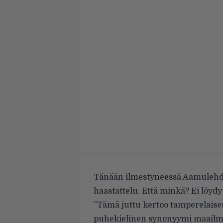
Tänään ilmestyneessä Aamuleh
haastattelu. Että minkä? Ei löyd
”Tämä juttu kertoo tamperelaises
puhekielinen synonyymi maailma