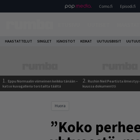
Como.fi
Episodi.fi
ETUSIVU
UUTISET
HAASTAT
HAASTATTELUT
SINGLET
IGNOSTOT
KEIKAT
UUTUUSBIISIT
UUTUUS
1.
2.
Eppu Normaalin viimeinen keikka tänään –
Rushin Neil Peartista ilmestyy 
katso kuvagalleria torstailta täältä
kuussa dokumentti
Huora
”Koko perheen