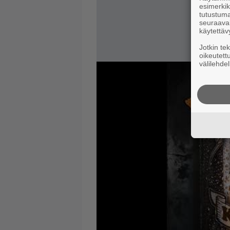
esimerkiks
tutustuma
seuraaval
käytettäv
Jotkin te
oikeutett
välilehdel