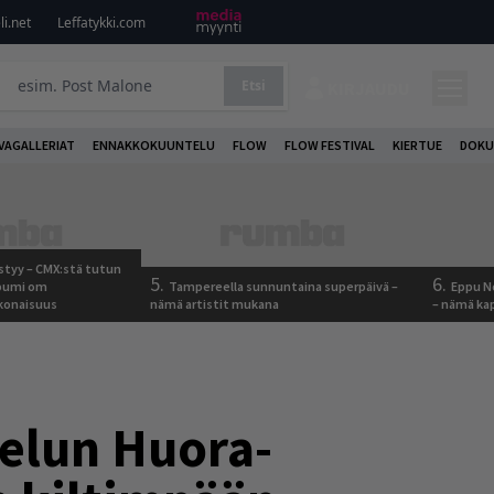
i.net
Leffatykki.com
Etsi
KIRJAUDU
VAGALLERIAT
ENNAKKOKUUNTELU
FLOW
FLOW FESTIVAL
KIERTUE
DOKU
tyy – CMX:stä tutun
5.
6.
lbumi om
Tampereella sunnuntaina superpäivä –
Eppu No
onaisuus
nämä artistit mukana
– nämä kap
telun Huora-