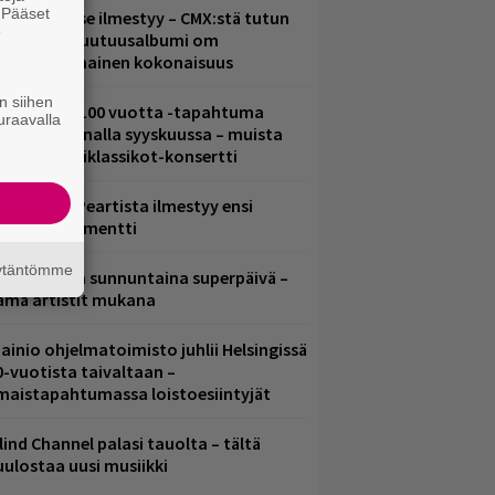
. Pääset
uomenna se ilmestyy – CMX:stä tutun
e
.W. Yrjänän uutuusalbumi om
ammuttimainen kokonaisuus
n siihen
altava Yle 100 vuotta -tapahtuma
uraavalla
eikkaus Arenalla syyskuussa – muista
yös metalliklassikot-konsertti
ushin Neil Peartista ilmestyy ensi
uussa dokumentti
äytäntömme
ampereella sunnuntaina superpäivä –
ämä artistit mukana
ainio ohjelmatoimisto juhlii Helsingissä
0-vuotista taivaltaan –
lmaistapahtumassa loistoesiintyjät
lind Channel palasi tauolta – tältä
uulostaa uusi musiikki