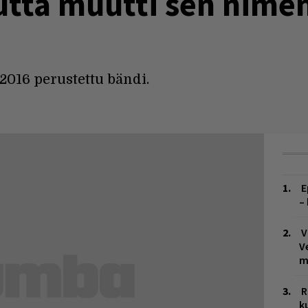
utta muutti sen nime
2016 perustettu bändi.
E
–
V
V
m
R
k