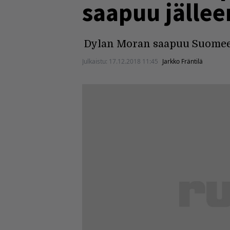
saapuu jälle
Dylan Moran saapuu Suomee
Julkaistu:
17.12.2018 11:45
Jarkko Fräntilä