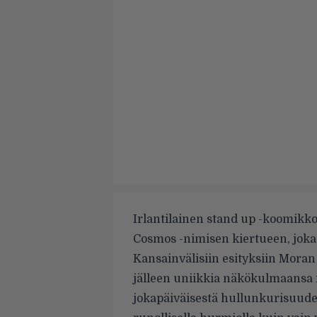
Irlantilainen stand up -koomikk
Cosmos -nimisen kiertueen, joka v
Kansainvälisiin esityksiin Moran
jälleen uniikkia näkökulmaansa r
jokapäiväisestä hullunkurisuudest