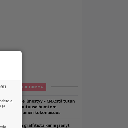
sen
LUETUIMMAT
uomenna se ilmestyy – CMX:stä tutun
tietoja
 ja
.W. Yrjänän uutuusalbumi om
ammuttimainen kokonaisuus
aittomasta graffitista kiinni jäänyt
toja