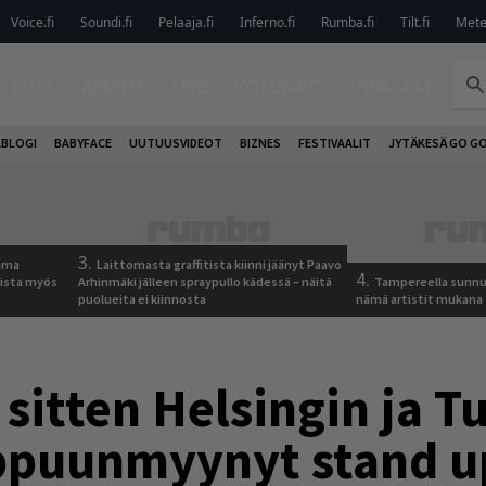
Voice.fi
Soundi.fi
Pelaaja.fi
Inferno.fi
Rumba.fi
Tilt.fi
Metel
TELUT
ARVIOT
LIVE
KOLUMNIT
PODCAST
ABLOGI
BABYFACE
UUTUUSVIDEOT
BIZNES
FESTIVAALIT
JYTÄKESÄ GO G
3.
tuma
Laittomasta graffitista kiinni jäänyt Paavo
4.
uista myös
Arhinmäki jälleen spraypullo kädessä – näitä
Tampereella sunnu
puolueita ei kiinnosta
nämä artistit mukana
sitten Helsingin ja T
ppuunmyynyt stand u