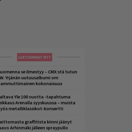
LUETUIMMAT NYT
uomenna se ilmestyy – CMX:stä tutun
.W. Yrjänän uutuusalbumi om
ammuttimainen kokonaisuus
altava Yle 100 vuotta -tapahtuma
eikkaus Arenalla syyskuussa – muista
yös metalliklassikot-konsertti
aittomasta graffitista kiinni jäänyt
aavo Arhinmäki jälleen spraypullo