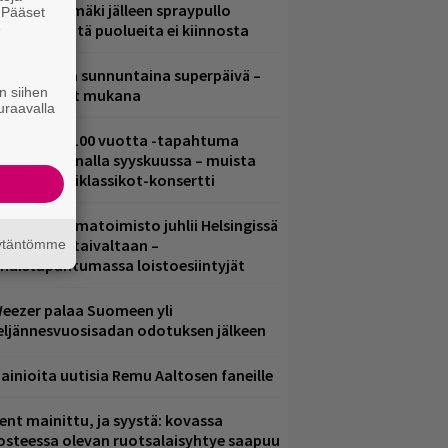
aavo Arhinmäki jälleen spraypullo
. Pääset
e
ädessä – näitä puolueita ei kiinnosta
ampereella sunnuntaina superpäivä –
n siihen
ämä artistit mukana
uraavalla
altava Yle 100 vuotta -tapahtuma
eikkaus Arenalla syyskuussa – muista
yös metalliklassikot-konsertti
ainio ohjelmatoimisto juhlii Helsingissä
0-vuotista taivaltaan –
äytäntömme
lmaistapahtumassa loistoesiintyjät
eezer palaa Suomeen yli
eljännesvuosisadan odotuksen jälkeen
ainioita uutisia Remu Aaltosen faneille
ent mainittu, ja syystä: kovassa
osteessa olevan ruotsalaisyhtye saapuu