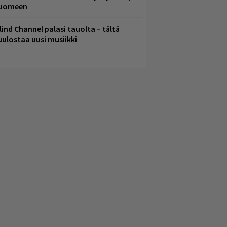
uomeen
lind Channel palasi tauolta – tältä
uulostaa uusi musiikki