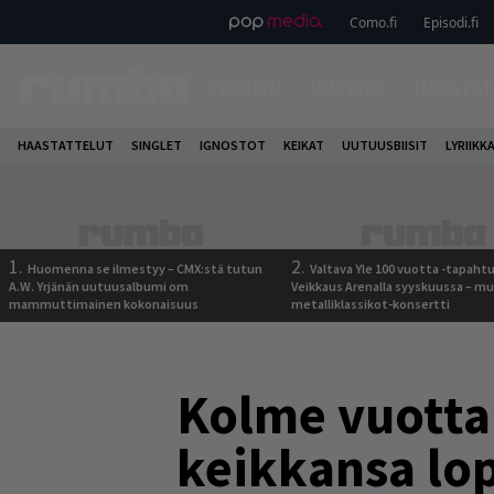
Como.fi
Episodi.fi
ETUSIVU
UUTISET
HAASTAT
HAASTATTELUT
SINGLET
IGNOSTOT
KEIKAT
UUTUUSBIISIT
LYRIIKK
1.
2.
Huomenna se ilmestyy – CMX:stä tutun
Valtava Yle 100 vuotta -tapah
A.W. Yrjänän uutuusalbumi om
Veikkaus Arenalla syyskuussa – m
mammuttimainen kokonaisuus
metalliklassikot-konsertti
Kolme vuotta 
keikkansa lo