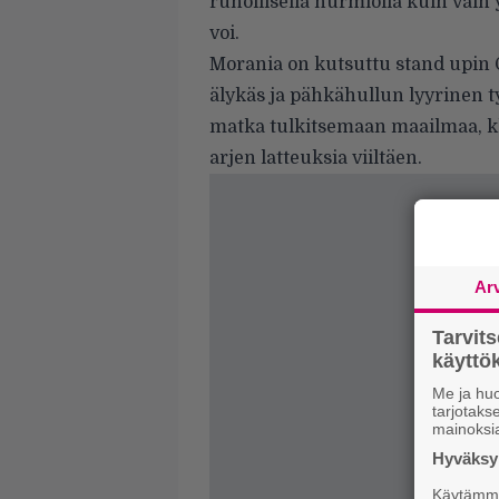
runollisella hurmiolla kuin vai
voi.
Morania on kutsuttu stand upin 
älykäs ja pähkähullun lyyrinen ty
matka tulkitsemaan maailmaa, klis
arjen latteuksia viiltäen.
Ar
Tarvit
käytt
Me ja huo
tarjotak
mainoksi
Hyväksym
Käytämme 