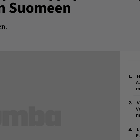
en Suomeen
n.
H
A
m
V
V
m
L
P