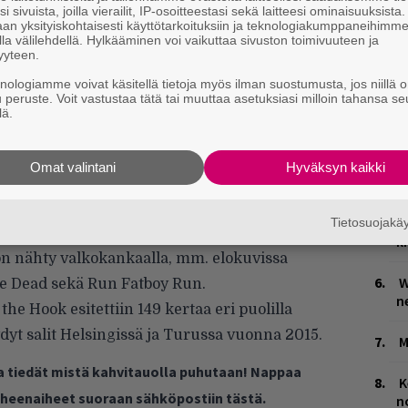
P
i sivuista, joilla vierailit, IP-osoitteestasi sekä laitteesi ominaisuuksista
an yksityiskohtaisesti käyttötarkoituksiin ja teknologiakumppaneihimm
k
la välilehdellä. Hylkääminen voi vaikuttaa sivuston toimivuuteen ja
yyteen.
T
knologiamme voivat käsitellä tietoja myös ilman suostumusta, jos niillä o
n
u peruste. Voit vastustaa tätä tai muuttaa asetuksiasi milloin tahansa se
lä.
V
V
jä ja käsikirjoittaja, josta tuli vuonna 1996
m
Omat valintani
Hyväksyn kaikki
ge -tapahtuman himoitun pääpalkinnon
M
n toiminut käsikirjoittajana ja tähtenä
1
Tietosuojak
kko -tv-sarjassa, joka on voittanut kaksi
i
on nähty valkokankaalla, mm. elokuvissa
W
the Dead sekä Run Fatboy Run.
n
he Hook esitettiin 149 kertaa eri puolilla
t salit Helsingissä ja Turussa vuonna 2015.
M
ja tiedät mistä kahvitauolla puhutaan! Nappaa
K
puheenaiheet suoraan sähköpostiin tästä.
n