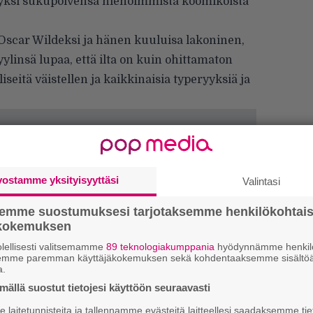
n yksi sukupolvensa hienoimmista koomikoista
Oscar Wildeksi ja hänen kuuluisa lakoninen,
ylinsä lupaa, että ilta on kuin ohittamaton
eitä väistellen ja kaikkinaisia typeryyksiä ja
vostamme yksityisyyttäsi
Valintasi
semme suostumuksesi tarjotaksemme henkilökohtai
ökokemuksen
H
lellisesti valitsemamme
89 teknologiakumppania
hyödynnämme henkilö
semme paremman käyttäjäkokemuksen sekä kohdentaaksemme sisältöä
A
a.
m
ällä suostut tietojesi käyttöön seuraavasti
L
laitetunnisteita ja tallennamme evästeitä laitteellesi saadaksemme tie