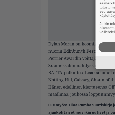
esimerkiks
tutustuma
seuraaval
käytettäv
Jotkin te
oikeutett
välilehdel
Dylan Moran on koomikko, näytteli
nuorin Edinburgh Festival Frin
Perrier Awardin voittaja. Moran o
Suomessakin nähdyssä Kirjava jou
BAFTA-palkintoa. Lisäksi hänet 
Notting Hill, Calvary, Shaun of 
Hänen edellinen kiertueensa Off t
maailmaa, joukossa loppuunmyydy
Lue myös:
Tilaa Rumban uutiskirje 
ajankohtaiset musiikin uutiset ja 