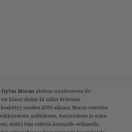
o
Dylan Moran
aloittaa uunituoreen Dr
ie hänet aluksi 42 saliin Briteissä.
 keskittyy vuoden 2019 aikana. Moran esittelee
akkaudesta, politiikasta, kurjuudesta ja arjen
a, mitkä hän välittää katsojalle sellaisella