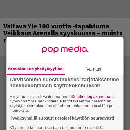
Valtava Yle 100 vuotta -tapahtuma
Veikkaus Arenalla syyskuussa – muista
myös metalliklassikot-konsertti
Arvostamme yksityisyyttäsi
Valintasi
Tarvitsemme suostumuksesi tarjotaksemme
henkilökohtaisen käyttökokemuksen
Me ja huolellisesti valitsemamme
89 teknologiakumppania
hyödynnämme henkilötietoja tarjotaksemme paremman
käyttäjäkokemuksen sekä kohdentaaksemme sisältöä ja
mainoksia.
Hyväksymällä suostut tietojesi käyttöön seuraavasti
Käytämme laitetunnisteita ja tallennamme evästeitä