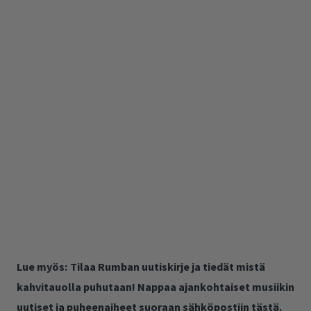
Lue myös:
Tilaa Rumban uutiskirje ja tiedät mistä
kahvitauolla puhutaan! Nappaa ajankohtaiset musiikin
uutiset ja puheenaiheet suoraan sähköpostiin tästä.