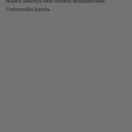
määrä ilmestyä ensi vuoden maaliskuussa
Universalin kautta.