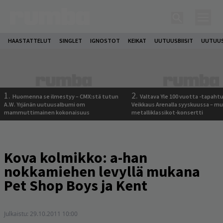
HAASTATTELUT
SINGLET
IGNOSTOT
KEIKAT
UUTUUSBIISIT
UUTUUS
1.
2.
Huomenna se ilmestyy – CMX:stä tutun
Valtava Yle 100 vuotta -tapah
A.W. Yrjänän uutuusalbumi om
Veikkaus Arenalla syyskuussa – m
mammuttimainen kokonaisuus
metalliklassikot-konsertti
Kova kolmikko: a-han
nokkamiehen levyllä mukana
Pet Shop Boys ja Kent
Julkaistu:
29.10.2011 10:00