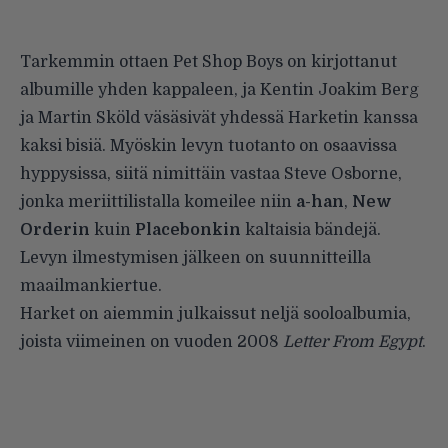
Tarkemmin ottaen Pet Shop Boys on kirjottanut
albumille yhden kappaleen, ja Kentin Joakim Berg
ja Martin Sköld väsäsivät yhdessä Harketin kanssa
kaksi bisiä. Myöskin levyn tuotanto on osaavissa
hyppysissa, siitä nimittäin vastaa Steve Osborne,
jonka meriittilistalla komeilee niin
a-han
,
New
Orderin
kuin
Placebonkin
kaltaisia bändejä.
Levyn ilmestymisen jälkeen on suunnitteilla
maailmankiertue.
Harket on aiemmin julkaissut neljä sooloalbumia,
joista viimeinen on vuoden 2008
Letter From Egypt
.