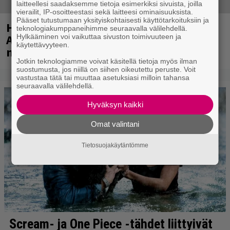
laitteellesi saadaksemme tietoja esimerkiksi sivuista, joilla
vierailit, IP-osoitteestasi sekä laitteesi ominaisuuksista.
Pääset tutustumaan yksityiskohtaisesti käyttötarkoituksiin ja
Huomenna se ilmestyy – CMX:stä tutun
teknologiakumppaneihimme seuraavalla välilehdellä.
A.W. Yrjänän uutuusalbumi om
Hylkääminen voi vaikuttaa sivuston toimivuuteen ja
käytettävyyteen.
mammuttimainen kokonaisuus
Jotkin teknologiamme voivat käsitellä tietoja myös ilman
suostumusta, jos niillä on siihen oikeutettu peruste. Voit
vastustaa tätä tai muuttaa asetuksiasi milloin tahansa
seuraavalla välilehdellä.
Hyväksyn kaikki
Omat valintani
Tietosuojakäytäntömme