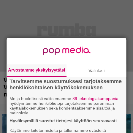
Arvostamme yksityisyyttäsi
Valintasi
Valtava Yle 100 vuotta -tapahtuma
Tarvitsemme suostumuksesi tarjotaksemme
Veikkaus Arenalla syyskuussa – muista
henkilökohtaisen käyttökokemuksen
myös metalliklassikot-konsertti
Me ja huolellisesti valitsemamme
89 teknologiakumppania
hyödynnämme henkilötietoja tarjotaksemme paremman
käyttäjäkokemuksen sekä kohdentaaksemme sisältöä ja
mainoksia.
Hyväksymällä suostut tietojesi käyttöön seuraavasti
Käytämme laitetunnisteita ja tallennamme evästeitä