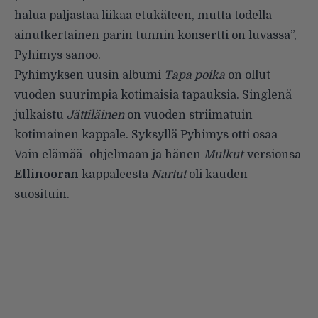
halua paljastaa liikaa etukäteen, mutta todella
ainutkertainen parin tunnin konsertti on luvassa”,
Pyhimys sanoo.
Pyhimyksen uusin albumi
Tapa poika
on ollut
vuoden suurimpia kotimaisia tapauksia. Singlenä
julkaistu
Jättiläinen
on vuoden striimatuin
kotimainen kappale. Syksyllä Pyhimys otti osaa
Vain elämää -ohjelmaan ja hänen
Mulkut
-versionsa
Ellinooran
kappaleesta
Nartut
oli kauden
suosituin.