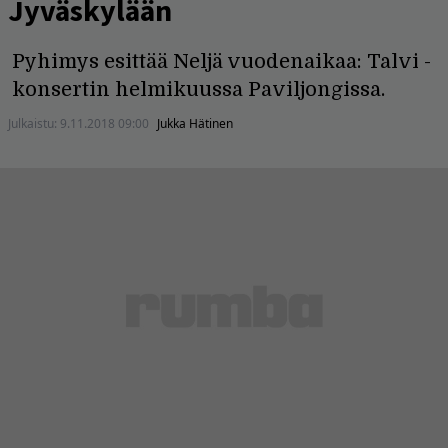
Jyväskylään
Pyhimys esittää Neljä vuodenaikaa: Talvi -
konsertin helmikuussa Paviljongissa.
Julkaistu:
9.11.2018 09:00
Jukka Hätinen