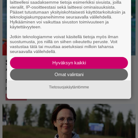
laitteellesi saadaksemme tietoja esimerkiksi sivuista, joilla
vierailit, IP-osoitteestasi sekä laitteesi ominaisuuksista.
Pääset tutustumaan yksityiskohtaisesti käyttötarkoituksiin ja
teknologiakumppaneihimme seuraavalla välilehdellä.
Hylkääminen voi vaikuttaa sivuston toimivuuteen ja
käytettävyyteen.
Jotkin teknologiamme voivat käsitellä tietoja myös ilman
suostumusta, jos niillä on siihen oikeutettu peruste. Voit
vastustaa tätä tai muuttaa asetuksiasi milloin tahansa
seuraavalla välilehdellä.
Hyväksyn kaikki
Omat valintani
Tietosuojakäytäntömme