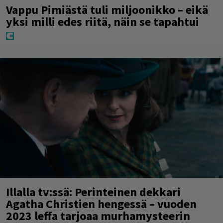
Vappu Pimiästä tuli miljoonikko – eikä
yksi milli edes riitä, näin se tapahtui
Illalla tv:ssä: Perinteinen dekkari
Agatha Christien hengessä – vuoden
2023 leffa tarjoaa murhamysteerin