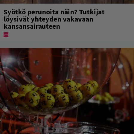
Syötkö perunoita näin? Tutkijat
löysivät yhteyden vakavaan
kansansairauteen