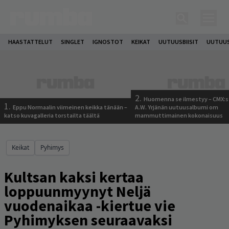
HAASTATTELUT
SINGLET
IGNOSTOT
KEIKAT
UUTUUSBIISIT
UUTUUS
2.
Huomenna se ilmestyy – CMX:s
1.
Eppu Normaalin viimeinen keikka tänään –
A.W. Yrjänän uutuusalbumi om
katso kuvagalleria torstailta täältä
mammuttimainen kokonaisuus
Keikat
Pyhimys
Kultsan kaksi kertaa
loppuunmyynyt Neljä
vuodenaikaa -kiertue vie
Pyhimyksen seuraavaksi