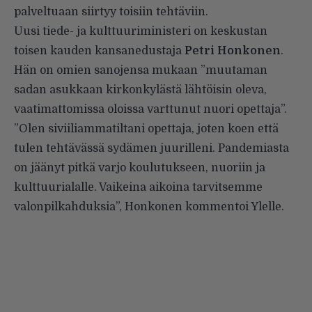
palveltuaan siirtyy toisiin tehtäviin
.
Uusi tiede- ja kulttuuriministeri on keskustan
toisen kauden kansanedustaja
Petri Honkonen
.
Hän on omien sanojensa mukaan ”muutaman
sadan asukkaan kirkonkylästä lähtöisin oleva,
vaatimattomissa oloissa varttunut nuori opettaja”.
”Olen siviiliammatiltani opettaja, joten koen että
tulen tehtävässä sydämen juurilleni. Pandemiasta
on jäänyt pitkä varjo koulutukseen, nuoriin ja
kulttuurialalle. Vaikeina aikoina tarvitsemme
valonpilkahduksia”, Honkonen
kommentoi
Ylelle.