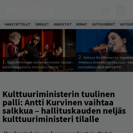
HAASTATTELUT
SINGLET
IGNOSTOT
KEIKAT
UUTUUSBIISIT
UUTUUS
2.
Valtava Yle 100 vuotta -tapah
1.
Eppu Normaalin viimeinen keikka tänään –
Veikkaus Arenalla syyskuussa – m
katso kuvagalleria torstailta täältä
metalliklassikot-konsertti
Kulttuuriministerin tuulinen
palli: Antti Kurvinen vaihtaa
salkkua – hallituskauden neljäs
kulttuuriministeri tilalle