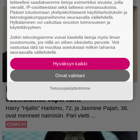
laitteellesi saadaksemme tietoja esimerkiksi sivuista, joilla
vierailit, IP-osoitteestasi sekä laitteesi ominaisuuksista.
Pääset tutustumaan yksityiskohtaisesti käyttötarkoituksiin ja
teknologiakumppaneihimme seuraavalla välilehdellä.
Hylkääminen voi vaikuttaa sivuston toimivuuteen ja
käytettävyyteen.
Jotkin teknologiamme voivat käsitellä tietoja myös ilman
suostumusta, jos niillä on siihen oikeutettu peruste. Voit
vastustaa tätä tai muuttaa asetuksiasi milloin tahansa
seuraavalla välilehdellä.
Hyväksyn kaikki
Omat valintani
Tietosuojakäytäntömme