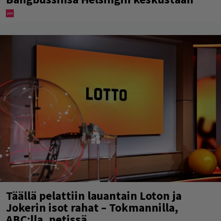
Täällä pelattiin lauantain Loton ja
Jokerin isot rahat – Tokmannilla,
ABC:lla, netissä…