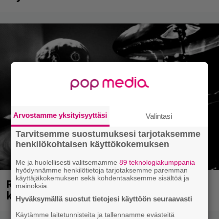
Arvostamme yksityisyyttäsi
Valintasi
Tarvitsemme suostumuksesi tarjotaksemme
henkilökohtaisen käyttökokemuksen
Me ja huolellisesti valitsemamme
89 teknologiakumppania
hyödynnämme henkilötietoja tarjotaksemme paremman
käyttäjäkokemuksen sekä kohdentaaksemme sisältöä ja
Rushin Neil Peartista ilmestyy ensi
mainoksia.
kuussa dokumentti
Hyväksymällä suostut tietojesi käyttöön seuraavasti
Käytämme laitetunnisteita ja tallennamme evästeitä