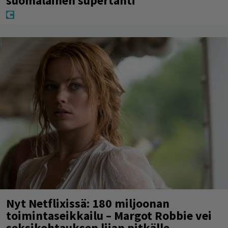
suomalainen supertähti
Nyt Netflixissä: 180 miljoonan
toimintaseikkailu – Margot Robbie vei
seksikohtauksen liian pitkälle