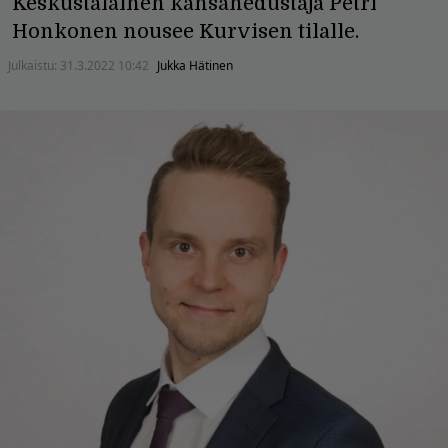
Keskustalainen kansanedustaja Petri
Honkonen nousee Kurvisen tilalle.
Julkaistu:
31.3.2022 10:42
Jukka Hätinen