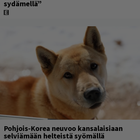
sydämellä”
Pohjois-Korea neuvoo kansalaisiaan
selviämään helteistä syömällä