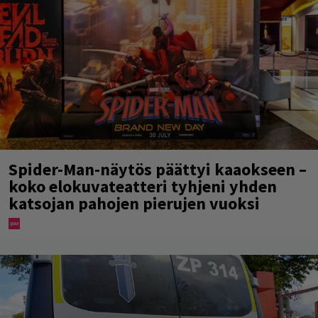
Spider-Man-näytös päättyi kaaokseen –
koko elokuvateatteri tyhjeni yhden
katsojan pahojen pierujen vuoksi