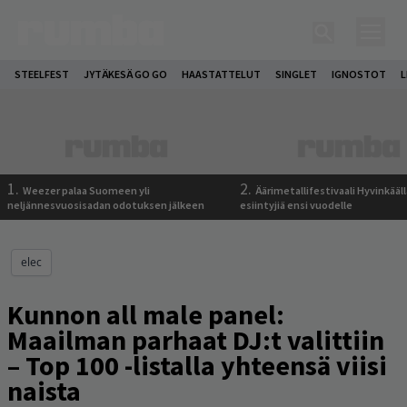
STEELFEST
JYTÄKESÄ GO GO
HAASTATTELUT
SINGLET
IGNOSTOT
L
1.
2.
Weezer palaa Suomeen yli
Äärimetallifestivaali Hyvinkäällä
neljännesvuosisadan odotuksen jälkeen
esiintyjiä ensi vuodelle
elec
Kunnon all male panel:
Maailman parhaat DJ:t valittiin
– Top 100 -listalla yhteensä viisi
naista