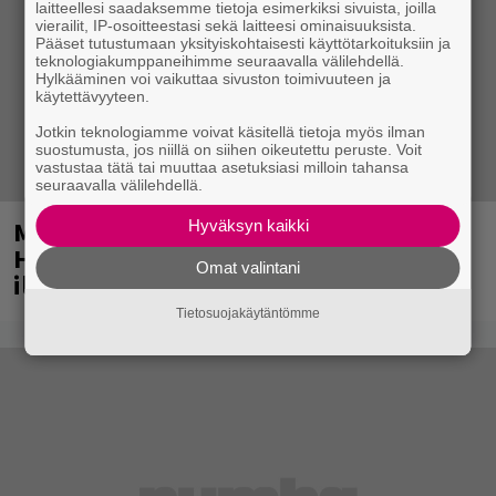
laitteellesi saadaksemme tietoja esimerkiksi sivuista, joilla
vierailit, IP-osoitteestasi sekä laitteesi ominaisuuksista.
Pääset tutustumaan yksityiskohtaisesti käyttötarkoituksiin ja
teknologiakumppaneihimme seuraavalla välilehdellä.
Hylkääminen voi vaikuttaa sivuston toimivuuteen ja
käytettävyyteen.
Jotkin teknologiamme voivat käsitellä tietoja myös ilman
suostumusta, jos niillä on siihen oikeutettu peruste. Voit
vastustaa tätä tai muuttaa asetuksiasi milloin tahansa
seuraavalla välilehdellä.
Mainio ohjelmatoimisto juhlii
Hyväksyn kaikki
Helsingissä 10-vuotista taivaltaan –
Omat valintani
ilmaistapahtumassa loistoesiintyjät
Tietosuojakäytäntömme