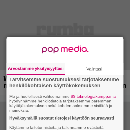
Arvostamme yksityisyyttäsi
Valintasi
Weezer palaa Suomeen yli
Tarvitsemme suostumuksesi tarjotaksemme
neljännesvuosisadan odotuksen jälkeen
henkilökohtaisen käyttökokemuksen
Me ja huolellisesti valitsemamme
89 teknologiakumppania
hyödynnämme henkilötietoja tarjotaksemme paremman
käyttäjäkokemuksen sekä kohdentaaksemme sisältöä ja
mainoksia.
Hyväksymällä suostut tietojesi käyttöön seuraavasti
Käytämme laitetunnisteita ja tallennamme evästeitä