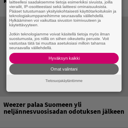
kädessä – näitä puolueita ei kiinnosta
laitteellesi saadaksemme tietoja esimerkiksi sivuista, joilla
vierailit, IP-osoitteestasi sekä laitteesi ominaisuuksista.
Pääset tutustumaan yksityiskohtaisesti käyttötarkoituksiin ja
teknologiakumppaneihimme seuraavalla välilehdellä.
Hylkääminen voi vaikuttaa sivuston toimivuuteen ja
käytettävyyteen.
Jotkin teknologiamme voivat käsitellä tietoja myös ilman
suostumusta, jos niillä on siihen oikeutettu peruste. Voit
vastustaa tätä tai muuttaa asetuksiasi milloin tahansa
seuraavalla välilehdellä.
Hyväksyn kaikki
Omat valintani
Tietosuojakäytäntömme
Weezer palaa Suomeen yli
neljännesvuosisadan odotuksen jälkeen