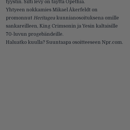
tyystin. Silti levy on täyttä Opethia.
Yhtyeen nokkamies Mikael Åkerfeldt on
promonnut
Heritagea
kunnianosoituksena omille
sankareilleen, King Crimsonin ja Yesin kaltaisille
70-luvun progebändeille.
Haluatko kuulla? Suuntaapa osoitteeseen
Npr.com
.