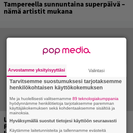
Tampereella sunnuntaina superpäivä –
nämä artistit mukana
Arvostamme yksityisyyttäsi
Valintasi
Tarvitsemme suostumuksesi tarjotaksemme
henkilökohtaisen käyttökokemuksen
Me ja huolellisesti valitsemamme
89 teknologiakumppania
hyödynnämme henkilötietoja tarjotaksemme paremman
käyttäjäkokemuksen sekä kohdentaaksemme sisältöä ja
mainoksia.
Laittomasta graffitista kiinni jäänyt
Hyväksymällä suostut tietojesi käyttöön seuraavasti
Paavo Arhinmäki jälleen spraypullo
Käytämme laitetunnisteita ja tallennamme evästeitä