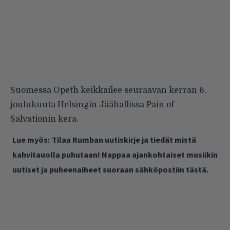
Suomessa Opeth
keikkailee
seuraavan kerran 6.
joulukuuta Helsingin Jäähallissa
Pain of
Salvationin
kera.
Lue myös:
Tilaa Rumban uutiskirje ja tiedät mistä
kahvitauolla puhutaan! Nappaa ajankohtaiset musiikin
uutiset ja puheenaiheet suoraan sähköpostiin tästä.