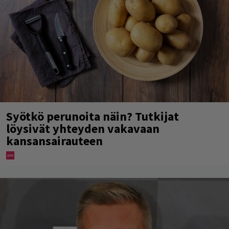
Syötkö perunoita näin? Tutkijat
löysivät yhteyden vakavaan
kansansairauteen