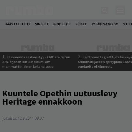
HAASTATTELUT
SINGLET
IGNOSTOT
KEIKAT
JYTÄKESÄ GO GO
STEE
1.
2.
Huomenna se ilmestyy – CMX:stä tutun
Laittomasta graffitista kiinni 
A.W. Yrjänän uutuusalbumi om
Arhinmäki jälleen spraypullo kädes
mammuttimainen kokonaisuus
puolueita ei kiinnosta
Kuuntele Opethin uutuuslevy
Heritage ennakkoon
Julkaistu:
12.9.2011 09:07