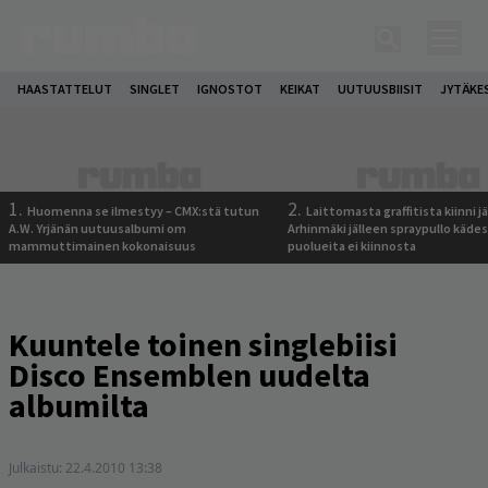
HAASTATTELUT
SINGLET
IGNOSTOT
KEIKAT
UUTUUSBIISIT
JYTÄKE
1.
2.
Huomenna se ilmestyy – CMX:stä tutun
Laittomasta graffitista kiinni 
A.W. Yrjänän uutuusalbumi om
Arhinmäki jälleen spraypullo kädes
mammuttimainen kokonaisuus
puolueita ei kiinnosta
Kuuntele toinen singlebiisi
Disco Ensemblen uudelta
albumilta
Julkaistu:
22.4.2010 13:38