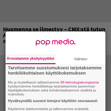
Huomenna se ilmestyy – CMX:stä tutun
A.W. Yrjänän uutuusalbumi om
mammuttimainen kokonaisuus
Arvostamme yksityisyyttäsi
Valintasi
Tarvitsemme suostumuksesi tarjotaksemme
henkilökohtaisen käyttökokemuksen
Me ja huolellisesti valitsemamme
89 teknologiakumppania
hyödynnämme henkilötietoja tarjotaksemme paremman
käyttäjäkokemuksen sekä kohdentaaksemme sisältöä ja
mainoksia.
Hyväksymällä suostut tietojesi käyttöön seuraavasti
Käytämme laitetunnisteita ja tallennamme evästeitä