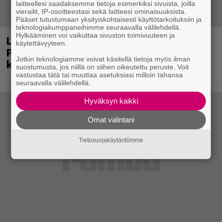
laitteellesi saadaksemme tietoja esimerkiksi sivuista, joilla
vierailit, IP-osoitteestasi sekä laitteesi ominaisuuksista.
Pääset tutustumaan yksityiskohtaisesti käyttötarkoituksiin ja
teknologiakumppaneihimme seuraavalla välilehdellä.
Hylkääminen voi vaikuttaa sivuston toimivuuteen ja
Laittomasta graffitista kiinni jäänyt
käytettävyyteen.
Paavo Arhinmäki jälleen spraypullo
Jotkin teknologiamme voivat käsitellä tietoja myös ilman
kädessä – näitä puolueita ei kiinnosta
suostumusta, jos niillä on siihen oikeutettu peruste. Voit
vastustaa tätä tai muuttaa asetuksiasi milloin tahansa
seuraavalla välilehdellä.
Hyväksyn kaikki
Omat valintani
Tietosuojakäytäntömme