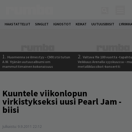
HAASTATTELUT
SINGLET
IGNOSTOT
KEIKAT
UUTUUSBIISIT
LYRIIKK
1.
2.
Huomenna se ilmestyy – CMX:stä tutun
Valtava Yle 100 vuotta -tapah
A.W. Yrjänän uutuusalbumi om
Veikkaus Arenalla syyskuussa – m
mammuttimainen kokonaisuus
metalliklassikot-konsertti
Kuuntele viikonlopun
virkistykseksi uusi Pearl Jam -
biisi
Julkaistu:
9.9.2011 22:12