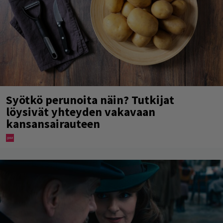
Syötkö perunoita näin? Tutkijat
löysivät yhteyden vakavaan
kansansairauteen