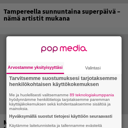
Tampereella sunnuntaina superpäivä –
nämä artistit mukana
Arvostamme yksityisyyttäsi
Valintasi
Tarvitsemme suostumuksesi tarjotaksemme
henkilökohtaisen käyttökokemuksen
Me ja huolellisesti valitsemamme
89 teknologiakumppania
hyödynnämme henkilötietoja tarjotaksemme paremman
käyttäjäkokemuksen sekä kohdentaaksemme sisältöä ja
mainoksia.
Hyväksymällä suostut tietojesi käyttöön seuraavasti
Mainio ohjelmatoimisto juhlii
Käytämme laitetunnisteita ja tallennamme evästeitä