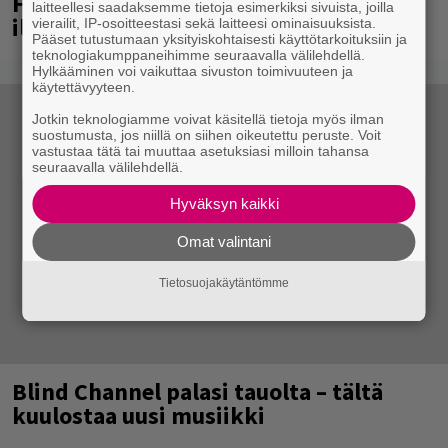
Helsingissä 10-vuotista taivaltaan –
laitteellesi saadaksemme tietoja esimerkiksi sivuista, joilla
ilmaistapahtumassa loistoesiintyjät
vierailit, IP-osoitteestasi sekä laitteesi ominaisuuksista.
Pääset tutustumaan yksityiskohtaisesti käyttötarkoituksiin ja
teknologiakumppaneihimme seuraavalla välilehdellä.
Hylkääminen voi vaikuttaa sivuston toimivuuteen ja
käytettävyyteen.
Jotkin teknologiamme voivat käsitellä tietoja myös ilman
suostumusta, jos niillä on siihen oikeutettu peruste. Voit
vastustaa tätä tai muuttaa asetuksiasi milloin tahansa
seuraavalla välilehdellä.
Hyväksyn kaikki
Omat valintani
Tietosuojakäytäntömme
Blind Channel palasi tauolta – tältä
kuulostaa uusi musiikki