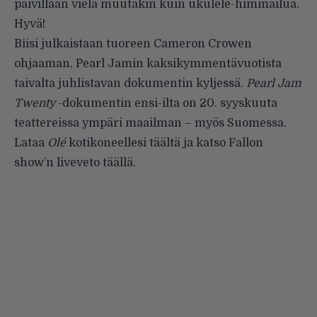
päivillään vielä muutakin kuin
ukulele-himmailua
.
Hyvä!
Biisi julkaistaan tuoreen Cameron Crowen
ohjaaman, Pearl Jamin kaksikymmentävuotista
taivalta juhlistavan dokumentin kyljessä.
Pearl Jam
Twenty
-dokumentin ensi-ilta on 20. syyskuuta
teattereissa ympäri maailman –
myös Suomessa
.
Lataa
Olé
kotikoneellesi
täältä
ja katso Fallon
show’n liveveto
täällä
.