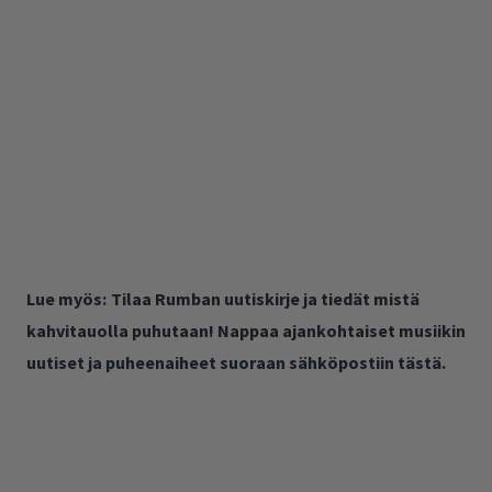
Lue myös:
Tilaa Rumban uutiskirje ja tiedät mistä
kahvitauolla puhutaan! Nappaa ajankohtaiset musiikin
uutiset ja puheenaiheet suoraan sähköpostiin tästä.