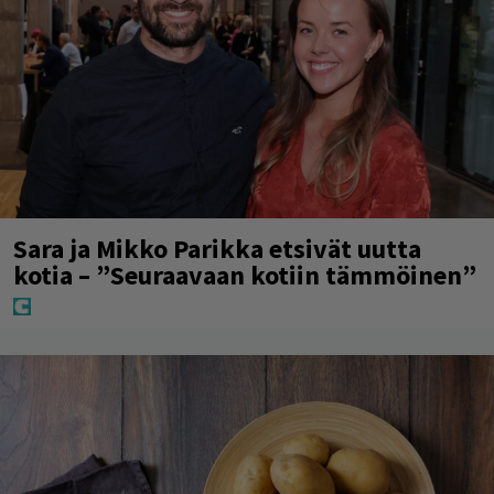
Sara ja Mikko Parikka etsivät uutta
kotia – ”Seuraavaan kotiin tämmöinen”