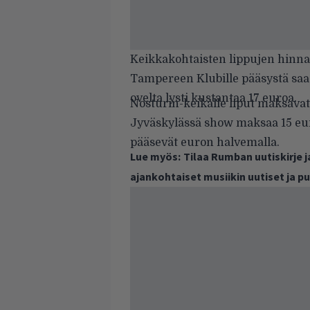
Keikkakohtaisten lippujen hinnat
Tampereen Klubille pääsystä saa 
ovelta lysti kustantaa 17 euroa.
Nosturin-keikalle liput maksavat 
Jyväskylässä show maksaa 15 eu
pääsevät euron halvemalla.
Lue myös:
Tilaa Rumban uutiskirje 
ajankohtaiset musiikin uutiset ja 