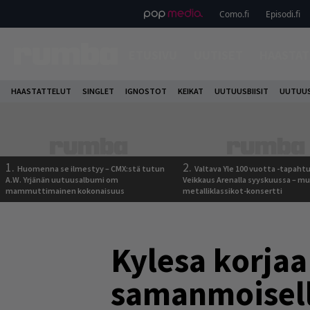
Como.fi
Episodi.fi
ETUSIVU
UUTISET
HAASTAT
HAASTATTELUT
SINGLET
IGNOSTOT
KEIKAT
UUTUUSBIISIT
UUTUUS
1.
2.
Huomenna se ilmestyy – CMX:stä tutun
Valtava Yle 100 vuotta -tapah
A.W. Yrjänän uutuusalbumi om
Veikkaus Arenalla syyskuussa – m
mammuttimainen kokonaisuus
metalliklassikot-konsertti
Kylesa korja
samanmoisel