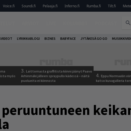
Voice.fi
Soundi.fi
Pelaaja.fi
Inferno.fi
Rumba.fi
Tilt.fi
Metel
TELUT
ARVIOT
LIVE
KOLUMNIT
PODCAST
VIDEOT
LYRIIKKABLOGI
BIZNES
BABYFACE
JYTÄKESÄ GO GO
MUSIIKKIVI
3.
tuma
Laittomasta graffitista kiinni jäänyt Paavo
4.
uista myös
Arhinmäki jälleen spraypullo kädessä – näitä
Eppu Normaalin vii
puolueita ei kiinnosta
katso kuvagalleria tors
a peruuntuneen keika
la