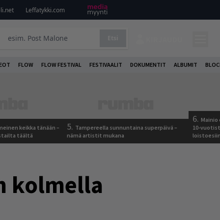
i.net
Leffatykki.com
Etsi
KIRJAUDU
DEOT
FLOW
FLOW FESTIVAL
FESTIVAALIT
DOKUMENTIT
ALBUMIT
BLOC
6.
Mainio 
5.
meinen keikka tänään –
Tampereella sunnuntaina superpäivä –
10-vuotis
tailta täältä
nämä artistit mukana
loistoesii
n kolmella