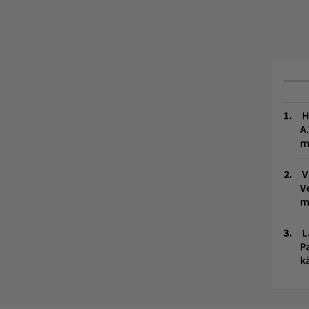
H
A
m
V
V
m
L
P
k