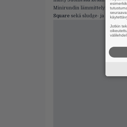
nähty Suomessa kesän 2010 Jura
esimerkiks
Minirundin lämmittelyn hoitele
tutustuma
seuraaval
Square
sekä sludge- ja hardcore-
käytettäv
Jotkin te
oikeutett
välilehdel