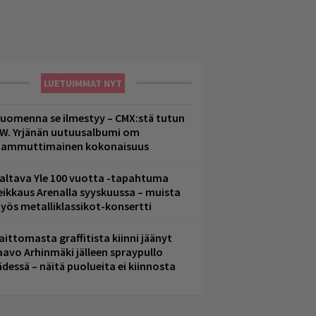
LUETUIMMAT NYT
uomenna se ilmestyy – CMX:stä tutun
.W. Yrjänän uutuusalbumi om
ammuttimainen kokonaisuus
altava Yle 100 vuotta -tapahtuma
eikkaus Arenalla syyskuussa – muista
yös metalliklassikot-konsertti
aittomasta graffitista kiinni jäänyt
aavo Arhinmäki jälleen spraypullo
ädessä – näitä puolueita ei kiinnosta