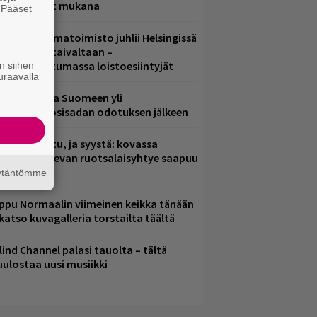
ämä artistit mukana
. Pääset
e
ainio ohjelmatoimisto juhlii Helsingissä
0-vuotista taivaltaan –
lmaistapahtumassa loistoesiintyjät
n siihen
uraavalla
eezer palaa Suomeen yli
eljännesvuosisadan odotuksen jälkeen
ent mainittu, ja syystä: kovassa
osteessa olevan ruotsalaisyhtye saapuu
uomeen
äytäntömme
ppu Normaalin viimeinen keikka tänään
 katso kuvagalleria torstailta täältä
lind Channel palasi tauolta – tältä
uulostaa uusi musiikki