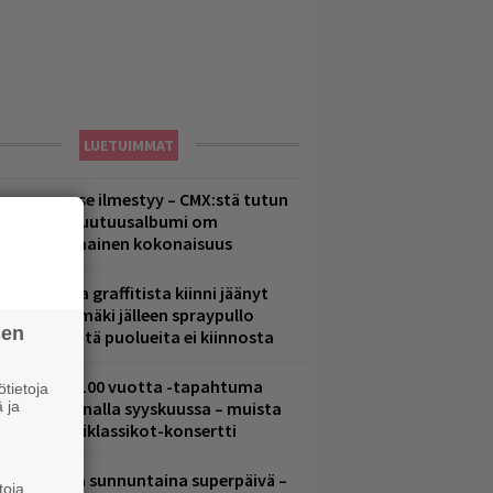
LUETUIMMAT
uomenna se ilmestyy – CMX:stä tutun
.W. Yrjänän uutuusalbumi om
ammuttimainen kokonaisuus
aittomasta graffitista kiinni jäänyt
aavo Arhinmäki jälleen spraypullo
sen
ädessä – näitä puolueita ei kiinnosta
altava Yle 100 vuotta -tapahtuma
tietoja
 ja
eikkaus Arenalla syyskuussa – muista
yös metalliklassikot-konsertti
ampereella sunnuntaina superpäivä –
toja