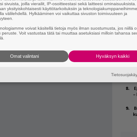
ssic Rockissa.
n
i sivuista, joilla vierailit, IP-osoitteestasi sekä laitteesi ominaisuuksista
vat screamo/hardcore-yhtye
Circle Takes The
an yksityiskohtaisesti käyttötarkoituksiin ja teknologiakumppaneihimm
la välilehdellä. Hylkääminen voi vaikuttaa sivuston toimivuuteen ja
M
vaikutteista noiserockia soittava
KEN mode
.
yyteen.
1
i
knologiamme voivat käsitellä tietoja myös ilman suostumusta, jos niillä o
u peruste. Voit vastustaa tätä tai muuttaa asetuksiasi milloin tahansa se
lä.
W
n
Omat valintani
Hyväksyn kaikki
K
n
S
Tietosuojak
E
–
B
k