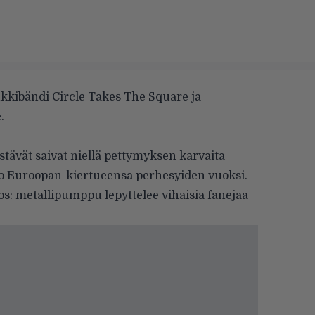
nkkibändi Circle Takes The Square ja
.
stävät saivat niellä pettymyksen karvaita
o Euroopan-kiertueensa perhesyiden vuoksi.
s: metallipumppu lepyttelee vihaisia fanejaa