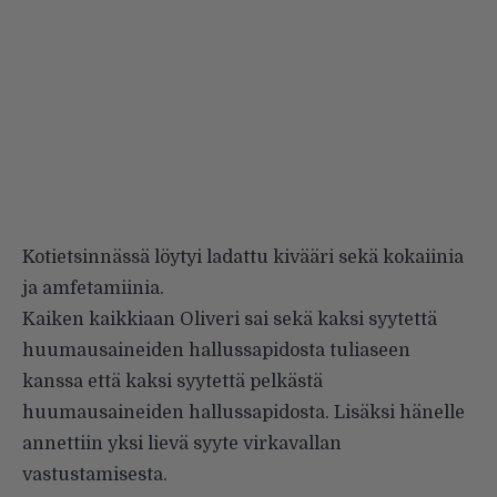
Kotietsinnässä löytyi ladattu kivääri sekä kokaiinia
ja amfetamiinia.
Kaiken kaikkiaan Oliveri sai sekä kaksi syytettä
huumausaineiden hallussapidosta tuliaseen
kanssa että kaksi syytettä pelkästä
huumausaineiden hallussapidosta. Lisäksi hänelle
annettiin yksi lievä syyte virkavallan
vastustamisesta.