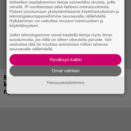
laitteellesi saadaksemme tietoja esimerkiksi sivuista, joilla
vierailit, IP-osoitteestasi sekä laitteesi ominaisuuksista.
Pääset tutustumaan yksityiskohtaisesti käyttötarkoituksiin ja
teknologiakumppaneihimme seuraavalla välilehdellä.
Hylkääminen voi vaikuttaa sivuston toimivuuteen ja
käytettävyyteen.
Jotkin teknologiamme voivat käsitellä tietoja myös ilman
suostumusta, jos niillä on siihen oikeutettu peruste. Voit
vastustaa tätä tai muuttaa asetuksiasi milloin tahansa
seuraavalla välilehdellä.
Hyväksyn kaikki
Omat valintani
Eppu Normaali soitti viimeisen
konserttinsa koskaan – Yle Areenassa
Tietosuojakäytäntömme
nyt dokumentti bändistä