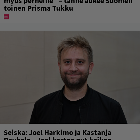
myös perheille” – tänne aukee Suomen
toinen Prisma Tukku
Seiska: Joel Harkimo ja Kastanja
Rauhala – Joel kertoo nyt kaiken