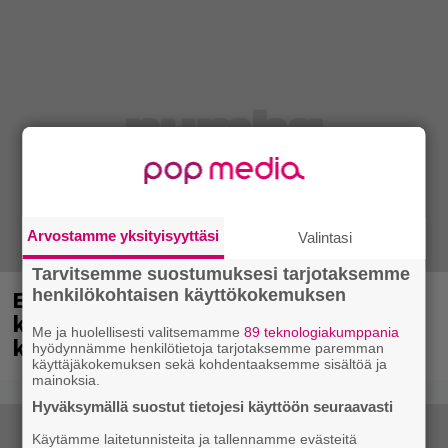
Arvostamme yksityisyyttäsi
Valintasi
Tarvitsemme suostumuksesi tarjotaksemme
Eppu Normaali soitti viimeisen
henkilökohtaisen käyttökokemuksen
keikkansa – nämä kappaleet sillä
Me ja huolellisesti valitsemamme
89 teknologiakumppania
kuultiin
hyödynnämme henkilötietoja tarjotaksemme paremman
käyttäjäkokemuksen sekä kohdentaaksemme sisältöä ja
mainoksia.
Hyväksymällä suostut tietojesi käyttöön seuraavasti
Käytämme laitetunnisteita ja tallennamme evästeitä