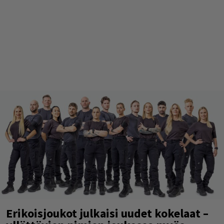
Erikoisjoukot julkaisi uudet kokelaat –