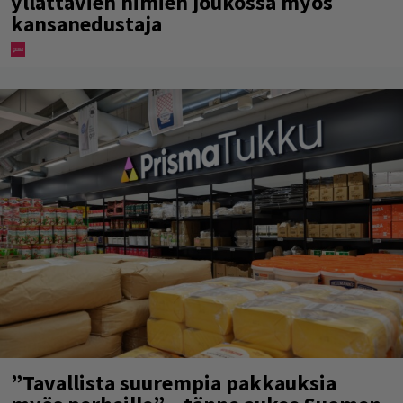
yllättävien nimien joukossa myös
kansanedustaja
”Tavallista suurempia pakkauksia