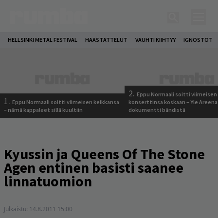
HELLSINKI METAL FESTIVAL
HAASTATTELUT
VAUHTI KIIHTYY
IGNOSTOT
2.
Eppu Normaali soitti viimeisen
1.
Eppu Normaali soitti viimeisen keikkansa
konserttinsa koskaan – Yle Areena
– nämä kappaleet sillä kuultiin
dokumentti bändistä
Kyussin ja Queens Of The Stone
Agen entinen basisti saanee
linnatuomion
Julkaistu:
14.8.2011 15:00