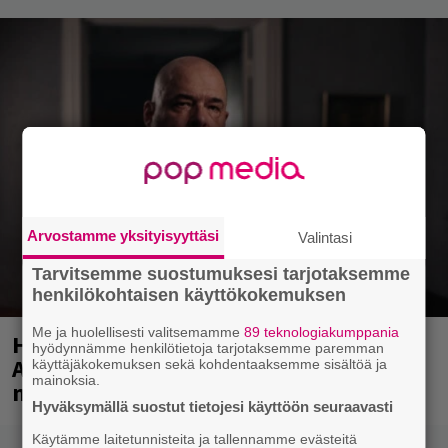
Arvostamme yksityisyyttäsi
Valintasi
Tarvitsemme suostumuksesi tarjotaksemme
henkilökohtaisen käyttökokemuksen
Me ja huolellisesti valitsemamme
89 teknologiakumppania
Huomenna se ilmestyy – CMX:stä tutun
hyödynnämme henkilötietoja tarjotaksemme paremman
A.W. Yrjänän uutuusalbumi om
käyttäjäkokemuksen sekä kohdentaaksemme sisältöä ja
mainoksia.
mammuttimainen kokonaisuus
Hyväksymällä suostut tietojesi käyttöön seuraavasti
Käytämme laitetunnisteita ja tallennamme evästeitä