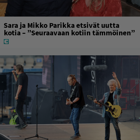
Sara ja Mikko Parikka etsivät uutta
kotia – ”Seuraavaan kotiin tämmöinen”