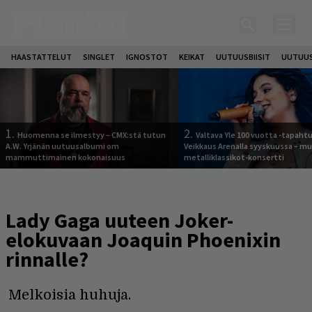
HAASTATTELUT
SINGLET
IGNOSTOT
KEIKAT
UUTUUSBIISIT
UUTUUS
1.
2.
Huomenna se ilmestyy – CMX:stä tutun
Valtava Yle 100 vuotta -tapah
A.W. Yrjänän uutuusalbumi om
Veikkaus Arenalla syyskuussa – m
mammuttimainen kokonaisuus
metalliklassikot-konsertti
Lady Gaga uuteen Joker-
elokuvaan Joaquin Phoenixin
rinnalle?
Melkoisia huhuja.