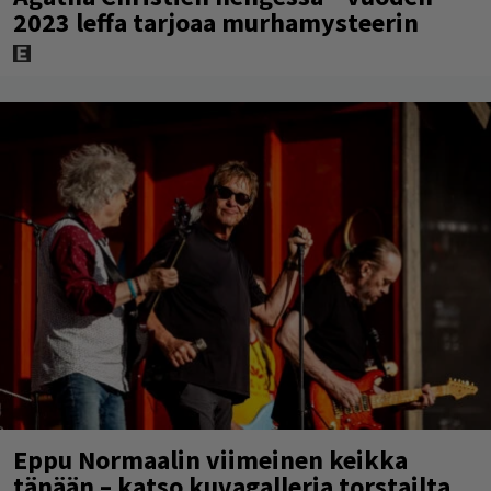
2023 leffa tarjoaa murhamysteerin
Eppu Normaalin viimeinen keikka
tänään – katso kuvagalleria torstailta