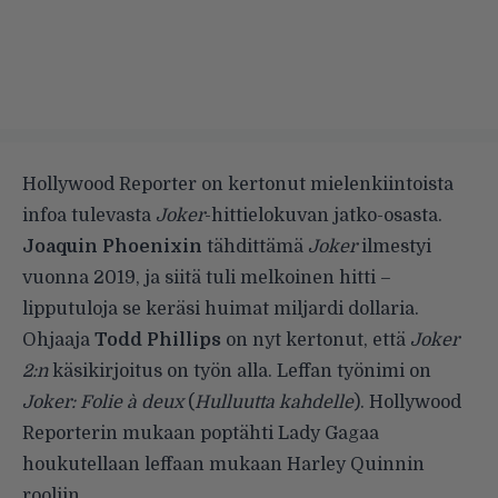
Hollywood Reporter
on kertonut mielenkiintoista
infoa tulevasta
Joker
-hittielokuvan jatko-osasta.
Joaquin Phoenixin
tähdittämä
Joker
ilmestyi
vuonna 2019, ja siitä tuli melkoinen hitti –
lipputuloja se keräsi huimat miljardi dollaria.
Ohjaaja
Todd Phillips
on nyt kertonut, että
Joker
2:n
käsikirjoitus on työn alla. Leffan työnimi on
Joker: Folie à deux
(
Hulluutta kahdelle
). Hollywood
Reporterin mukaan poptähti Lady Gagaa
houkutellaan leffaan mukaan Harley Quinnin
rooliin.