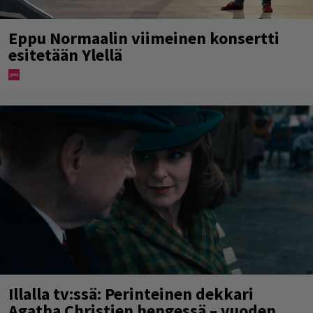
Eppu Normaalin viimeinen konsertti
esitetään Ylellä
Illalla tv:ssä: Perinteinen dekkari
Agatha Christien hengessä – vuoden