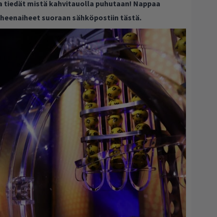
ja tiedät mistä kahvitauolla puhutaan! Nappaa
puheenaiheet suoraan sähköpostiin tästä.