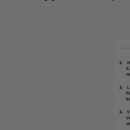
H
A
m
L
P
k
V
V
m