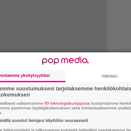
H
A
vostamme yksityisyyttäsi
Valintasi
m
semme suostumuksesi tarjotaksemme henkilökohtai
L
ökokemuksen
P
k
lellisesti valitsemamme
89 teknologiakumppania
hyödynnämme henkilö
semme paremman käyttäjäkokemuksen sekä kohdentaaksemme sisältöä
The Monster’s Ball Tour at Madison Square
a.
T
ntä kuvamateriaalia Gagan helmikuiselta
ällä suostut tietojesi käyttöön seuraavasti
n
laitetunnisteita ja tallennamme evästeitä laitteellesi saadaksemme tie