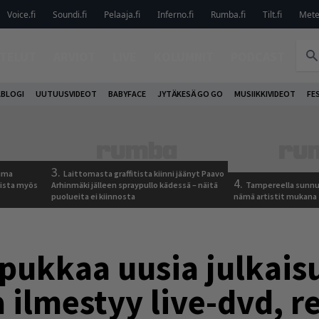
Voice.fi
Soundi.fi
Pelaaja.fi
Inferno.fi
Rumba.fi
Tilt.fi
Metel
TELUT
ARVIOT
LIVE
KOLUMNIT
PODCAST
ABLOGI
UUTUUSVIDEOT
BABYFACE
JYTÄKESÄ GO GO
MUSIIKKIVIDEOT
FE
3.
tuma
Laittomasta graffitista kiinni jäänyt Paavo
4.
uista myös
Arhinmäki jälleen spraypullo kädessä – näitä
Tampereella sunnu
puolueita ei kiinnosta
nämä artistit mukana
pukkaa uusia julkaisu
 ilmestyy live-dvd, 