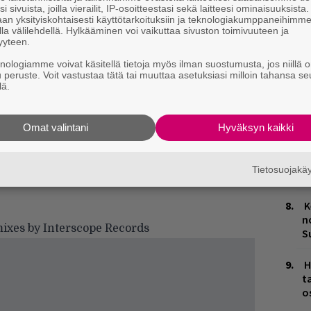
i sivuista, joilla vierailit, IP-osoitteestasi sekä laitteesi ominaisuuksista
W
lma, jolla kuullaan artisteja kuten
Foster
an yksityiskohtaisesti käyttötarkoituksiin ja teknologiakumppaneihimm
n
la välilehdellä. Hylkääminen voi vaikuttaa sivuston toimivuuteen ja
hael Woods
. Onkohan joku alla
yyteen.
iksauksista mukana?
M
knologiamme voivat käsitellä tietoja myös ilman suostumusta, jos niillä o
u peruste. Voit vastustaa tätä tai muuttaa asetuksiasi milloin tahansa se
lä.
M
1
i
Omat valintani
Hyväksyn kaikki
V
V
Tietosuojak
m
K
n
mixes
by
Interscope Records
S
H
t
o