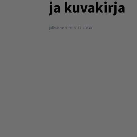
ja kuvakirja
Julkaistu:
8.10.2011 10:30