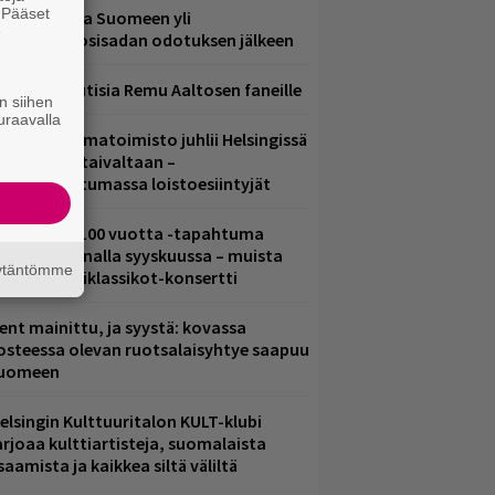
. Pääset
eezer palaa Suomeen yli
e
eljännesvuosisadan odotuksen jälkeen
ainioita uutisia Remu Aaltosen faneille
n siihen
uraavalla
ainio ohjelmatoimisto juhlii Helsingissä
0-vuotista taivaltaan –
lmaistapahtumassa loistoesiintyjät
altava Yle 100 vuotta -tapahtuma
eikkaus Arenalla syyskuussa – muista
äytäntömme
yös metalliklassikot-konsertti
ent mainittu, ja syystä: kovassa
osteessa olevan ruotsalaisyhtye saapuu
uomeen
elsingin Kulttuuritalon KULT-klubi
arjoaa kulttiartisteja, suomalaista
saamista ja kaikkea siltä väliltä