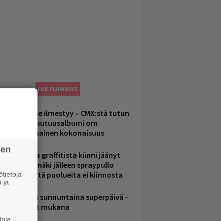
LUETUIMMAT
uomenna se ilmestyy – CMX:stä tutun
.W. Yrjänän uutuusalbumi om
ammuttimainen kokonaisuus
sen
aittomasta graffitista kiinni jäänyt
aavo Arhinmäki jälleen spraypullo
ädessä – näitä puolueita ei kiinnosta
tietoja
 ja
ampereella sunnuntaina superpäivä –
ämä artistit mukana
toja