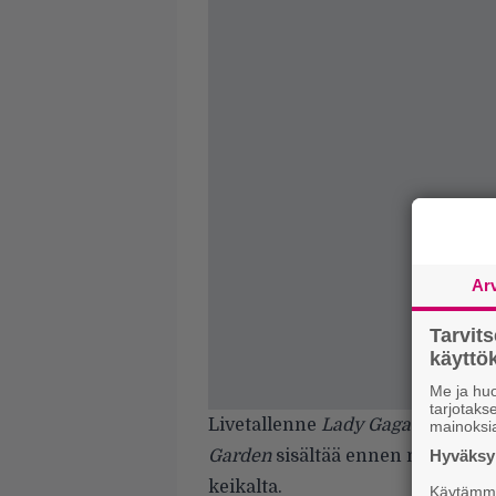
Ar
Tarvit
käytt
Me ja huo
tarjotak
Livetallenne
Lady Gaga Presents 
mainoksi
Garden
sisältää ennen näkemätö
Hyväksym
keikalta.
Käytämme 