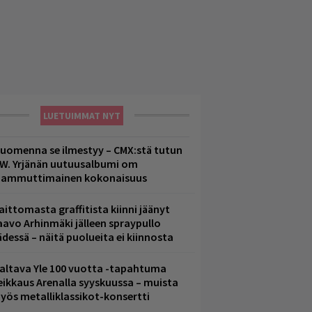
LUETUIMMAT NYT
uomenna se ilmestyy – CMX:stä tutun
.W. Yrjänän uutuusalbumi om
ammuttimainen kokonaisuus
aittomasta graffitista kiinni jäänyt
aavo Arhinmäki jälleen spraypullo
ädessä – näitä puolueita ei kiinnosta
altava Yle 100 vuotta -tapahtuma
eikkaus Arenalla syyskuussa – muista
yös metalliklassikot-konsertti