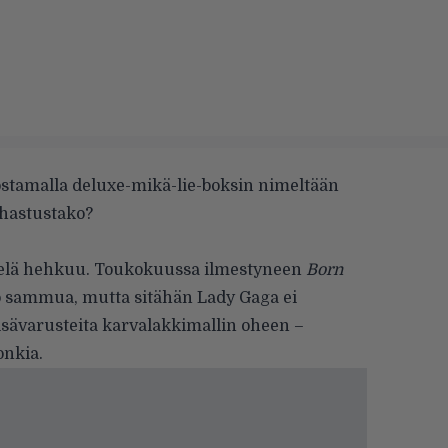
stamalla deluxe-mikä-lie-boksin nimeltään
ahastustako?
vielä hehkuu. Toukokuussa ilmestyneen
Born
o sammua, mutta sitähän Lady Gaga ei
isävarusteita karvalakkimallin oheen –
onkia.