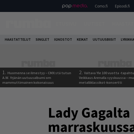
Como.fi
Episodi.fi
ETUSIVU
UUTISET
HAASTAT
HAASTATTELUT
SINGLET
IGNOSTOT
KEIKAT
UUTUUSBIISIT
LYRIIKK
1.
2.
Huomenna se ilmestyy – CMX:stä tutun
Valtava Yle 100 vuotta -tapah
A.W. Yrjänän uutuusalbumi om
Veikkaus Arenalla syyskuussa – m
mammuttimainen kokonaisuus
metalliklassikot-konsertti
Lady Gagalta 
marraskuussa