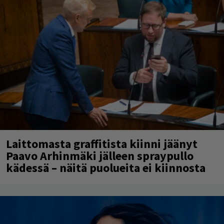
Laittomasta graffitista kiinni jäänyt
Paavo Arhinmäki jälleen spraypullo
kädessä – näitä puolueita ei kiinnosta