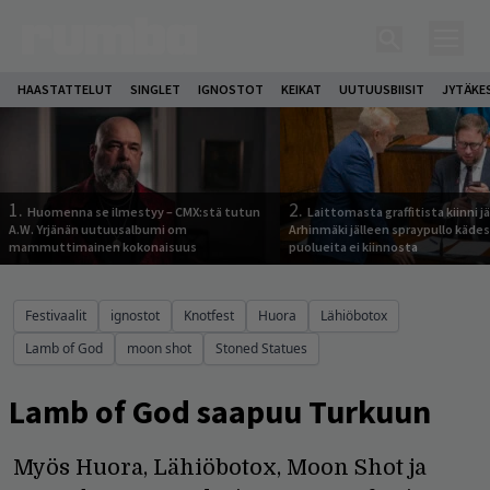
HAASTATTELUT
SINGLET
IGNOSTOT
KEIKAT
UUTUUSBIISIT
JYTÄKE
1.
2.
Huomenna se ilmestyy – CMX:stä tutun
Laittomasta graffitista kiinni 
A.W. Yrjänän uutuusalbumi om
Arhinmäki jälleen spraypullo kädes
mammuttimainen kokonaisuus
puolueita ei kiinnosta
Festivaalit
ignostot
Knotfest
Huora
Lähiöbotox
Lamb of God
moon shot
Stoned Statues
Lamb of God saapuu Turkuun
Myös Huora, Lähiöbotox, Moon Shot ja