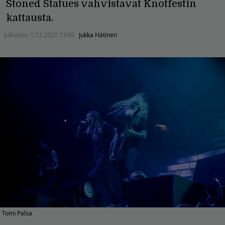
Stoned Statues vahvistavat Knotfestin
kattausta.
Julkaistu:
1.12.2021 13:00
Jukka Hätinen
Tomi Palsa