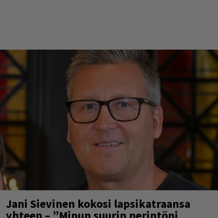
Jani Sievinen kokosi lapsikatraansa
yhteen – ”Minun suurin perintöni