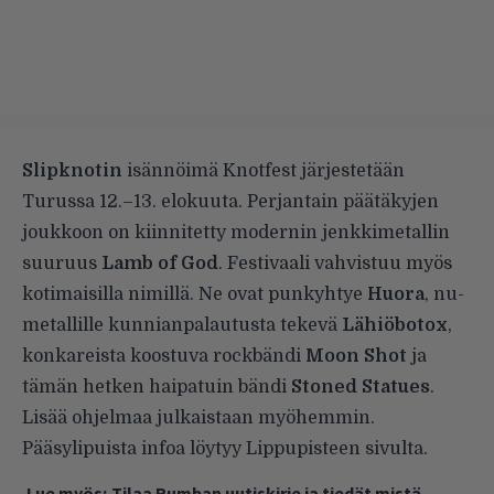
Slipknotin
isännöimä Knotfest järjestetään
Turussa 12.–13. elokuuta. Perjantain päätäkyjen
joukkoon on kiinnitetty modernin jenkkimetallin
suuruus
Lamb of God
. Festivaali vahvistuu myös
kotimaisilla nimillä. Ne ovat punkyhtye
Huora
, nu-
metallille kunnianpalautusta tekevä
Lähiöbotox
,
konkareista koostuva rockbändi
Moon Shot
ja
tämän hetken haipatuin bändi
Stoned Statues
.
Lisää ohjelmaa julkaistaan myöhemmin.
Pääsylipuista infoa löytyy
Lippupisteen sivulta
.
Lue myös:
Tilaa Rumban uutiskirje ja tiedät mistä