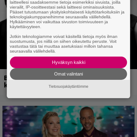
laitteellesi saadaksemme tietoja esimerkiksi sivuista, joilla
vierailit, IP-osoitteestasi sekä laitteesi ominaisuuksista.
Pääset tutustumaan yksityiskohtaisesti käyttötarkoituksiin ja
teknologiakumppaneihimme seuraavalla välilehdellä.
Hylkääminen voi vaikuttaa sivuston toimivuuteen ja
käytettävyyteen.
Jotkin teknologiamme voivat käsitellä tietoja myös ilman
suostumusta, jos niillä on siihen oikeutettu peruste. Voit
vastustaa tätä tai muuttaa asetuksiasi milloin tahansa
seuraavalla välilehdellä.
Hyväksyn kaikki
Omat valintani
Blind Channel palasi tauolta – tältä
kuulostaa uusi musiikki
Tietosuojakäytäntömme