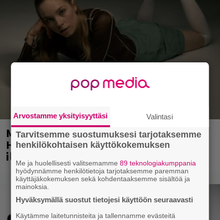
Arvostamme yksityisyyttäsi
Valintasi
Mainio ohjelmatoimisto juhlii
Tarvitsemme suostumuksesi tarjotaksemme
Helsingissä 10-vuotista taivaltaan –
henkilökohtaisen käyttökokemuksen
ilmaistapahtumassa loistoesiintyjät
Me ja huolellisesti valitsemamme
89 teknologiakumppania
hyödynnämme henkilötietoja tarjotaksemme paremman
käyttäjäkokemuksen sekä kohdentaaksemme sisältöä ja
mainoksia.
Hyväksymällä suostut tietojesi käyttöön seuraavasti
Käytämme laitetunnisteita ja tallennamme evästeitä