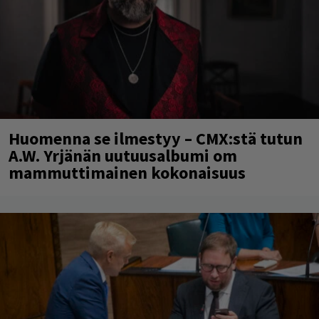
Huomenna se ilmestyy – CMX:stä tutun
A.W. Yrjänän uutuusalbumi om
mammuttimainen kokonaisuus