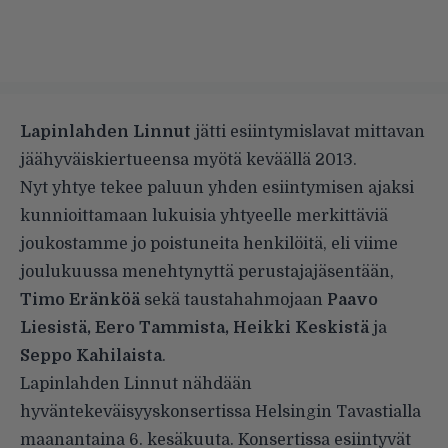
Lapinlahden Linnut
jätti esiintymislavat mittavan
jäähyväiskiertueensa myötä keväällä 2013.
Nyt yhtye tekee paluun yhden esiintymisen ajaksi
kunnioittamaan lukuisia yhtyeelle merkittäviä
joukostamme jo poistuneita henkilöitä, eli viime
joulukuussa menehtynyttä perustajajäsentään,
Timo Eränköä
sekä taustahahmojaan
Paavo
Liesistä, Eero Tammista, Heikki Keskistä
ja
Seppo Kahilaista
.
Lapinlahden Linnut nähdään
hyväntekeväisyyskonsertissa Helsingin Tavastialla
maanantaina 6. kesäkuuta. Konsertissa esiintyvät