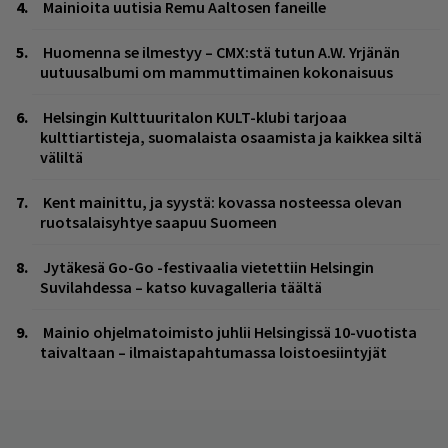
Mainioita uutisia Remu Aaltosen faneille
Huomenna se ilmestyy – CMX:stä tutun A.W. Yrjänän
uutuusalbumi om mammuttimainen kokonaisuus
Helsingin Kulttuuritalon KULT-klubi tarjoaa
kulttiartisteja, suomalaista osaamista ja kaikkea siltä
väliltä
Kent mainittu, ja syystä: kovassa nosteessa olevan
ruotsalaisyhtye saapuu Suomeen
Jytäkesä Go-Go -festivaalia vietettiin Helsingin
Suvilahdessa – katso kuvagalleria täältä
Mainio ohjelmatoimisto juhlii Helsingissä 10-vuotista
taivaltaan – ilmaistapahtumassa loistoesiintyjät