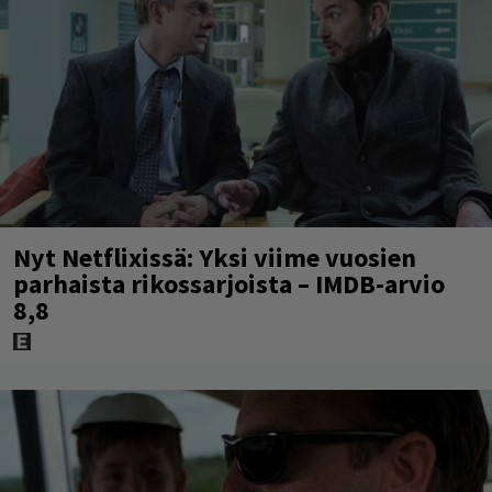
Nyt Netflixissä: Yksi viime vuosien
parhaista rikossarjoista – IMDB-arvio
8,8