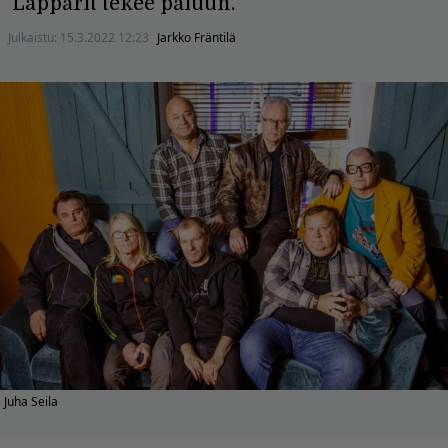
Lapparit tekee paluun.
Julkaistu:
15.3.2022 12:23
Jarkko Fräntilä
Juha Seila