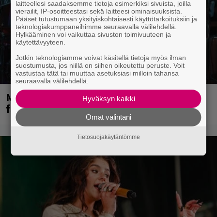
laitteellesi saadaksemme tietoja esimerkiksi sivuista, joilla
vierailit, IP-osoitteestasi sekä laitteesi ominaisuuksista.
Pääset tutustumaan yksityiskohtaisesti käyttötarkoituksiin ja
teknologiakumppaneihimme seuraavalla välilehdellä.
Hylkääminen voi vaikuttaa sivuston toimivuuteen ja
käytettävyyteen.
Jotkin teknologiamme voivat käsitellä tietoja myös ilman
suostumusta, jos niillä on siihen oikeutettu peruste. Voit
vastustaa tätä tai muuttaa asetuksiasi milloin tahansa
seuraavalla välilehdellä.
Mainioita uutisia Remu Aaltosen
Hyväksyn kaikki
faneille
Omat valintani
Tietosuojakäytäntömme