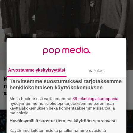
Arvostamme yksityisyyttäsi
Valintasi
Kent mainittu, ja syystä: kovassa
Tarvitsemme suostumuksesi tarjotaksemme
nosteessa olevan ruotsalaisyhtye
henkilökohtaisen käyttökokemuksen
saapuu Suomeen
Me ja huolellisesti valitsemamme
89 teknologiakumppania
hyödynnämme henkilötietoja tarjotaksemme paremman
käyttäjäkokemuksen sekä kohdentaaksemme sisältöä ja
mainoksia.
Hyväksymällä suostut tietojesi käyttöön seuraavasti
Käytämme laitetunnisteita ja tallennamme evästeitä