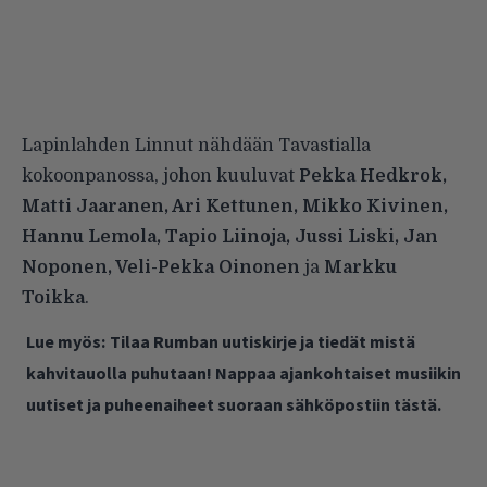
Lapinlahden Linnut nähdään Tavastialla
kokoonpanossa, johon kuuluvat
Pekka Hedkrok,
Matti Jaaranen, Ari Kettunen, Mikko Kivinen,
Hannu Lemola, Tapio Liinoja, Jussi Liski, Jan
Noponen, Veli-Pekka Oinonen
ja
Markku
Toikka
.
Lue myös:
Tilaa Rumban uutiskirje ja tiedät mistä
kahvitauolla puhutaan! Nappaa ajankohtaiset musiikin
uutiset ja puheenaiheet suoraan sähköpostiin tästä.