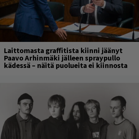
Laittomasta graffitista kiinni jäänyt
Paavo Arhinmäki jälleen spraypullo
kädessä – näitä puolueita ei kiinnosta