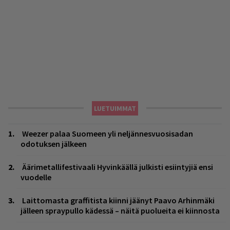
LUETUIMMAT
Weezer palaa Suomeen yli neljännesvuosisadan
odotuksen jälkeen
Äärimetallifestivaali Hyvinkäällä julkisti esiintyjiä ensi
vuodelle
Laittomasta graffitista kiinni jäänyt Paavo Arhinmäki
jälleen spraypullo kädessä – näitä puolueita ei kiinnosta