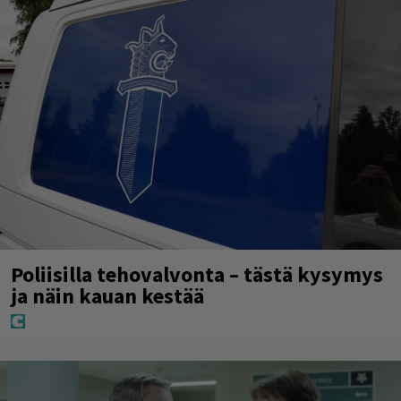
Poliisilla tehovalvonta – tästä kysymys
ja näin kauan kestää