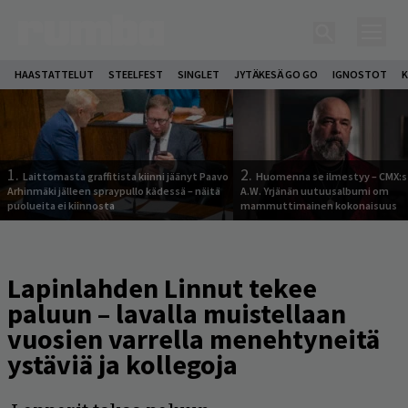
HAASTATTELUT
STEELFEST
SINGLET
JYTÄKESÄ GO GO
IGNOSTOT
K
1.
2.
Laittomasta graffitista kiinni jäänyt Paavo
Huomenna se ilmestyy – CMX:s
Arhinmäki jälleen spraypullo kädessä – näitä
A.W. Yrjänän uutuusalbumi om
puolueita ei kiinnosta
mammuttimainen kokonaisuus
Lapinlahden Linnut tekee
paluun – lavalla muistellaan
vuosien varrella menehtyneitä
ystäviä ja kollegoja