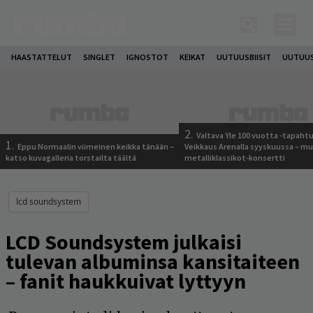
HAASTATTELUT
SINGLET
IGNOSTOT
KEIKAT
UUTUUSBIISIT
UUTUUS
2.
Valtava Yle 100 vuotta -tapah
1.
Eppu Normaalin viimeinen keikka tänään –
Veikkaus Arenalla syyskuussa – m
katso kuvagalleria torstailta täältä
metalliklassikot-konsertti
lcd soundsystem
LCD Soundsystem julkaisi
tulevan albuminsa kansitaiteen
– fanit haukkuivat lyttyyn