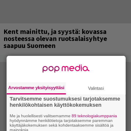
Kent mainittu, ja syystä: kovassa
nosteessa olevan ruotsalaisyhtye
saapuu Suomeen
Arvostamme yksityisyyttäsi
Valintasi
Tarvitsemme suostumuksesi tarjotaksemme
henkilökohtaisen käyttökokemuksen
Me ja huolellisesti valitsemamme
89 teknologiakumppania
hyödynnämme henkilötietoja tarjotaksemme paremman
käyttäjäkokemuksen sekä kohdentaaksemme sisältöä ja
mainoksia.