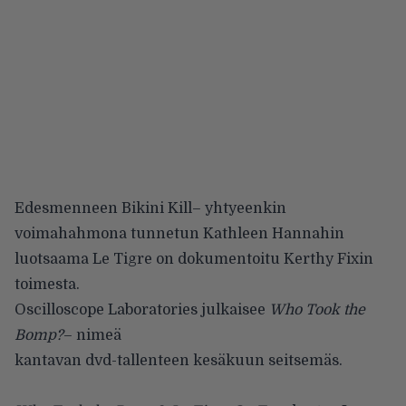
Edesmenneen
Bikini Kill
– yhtyeenkin
voimahahmona tunnetun Kathleen Hannahin
luotsaama
Le Tigre
on dokumentoitu
Kerthy Fixin
toimesta.
Oscilloscope Laboratories
julkaisee
Who Took the
Bomp?
– nimeä
kantavan dvd-tallenteen kesäkuun seitsemäs.