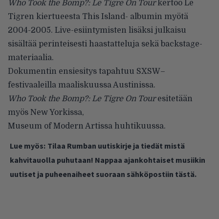
Who Took the Bomp?: Le Tigre On Tour
kertoo Le
Tigren kiertueesta This Island- albumin myötä
2004-2005. Live-esiintymisten lisäksi julkaisu
sisältää perinteisesti haastatteluja sekä backstage-
materiaalia.
Dokumentin ensiesitys tapahtuu
SXSW
–
festivaaleilla maaliskuussa Austinissa.
Who Took the Bomp?: Le Tigre On Tour
esitetään
myös New Yorkissa,
Museum of Modern Artissa huhtikuussa.
Lue myös:
Tilaa Rumban uutiskirje ja tiedät mistä
kahvitauolla puhutaan! Nappaa ajankohtaiset musiikin
uutiset ja puheenaiheet suoraan sähköpostiin tästä.