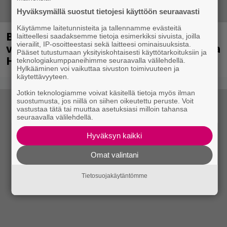
Hyväksymällä suostut tietojesi käyttöön seuraavasti
Käytämme laitetunnisteita ja tallennamme evästeitä
Blind Channel palaa puolentoista
laitteellesi saadaksemme tietoja esimerkiksi sivuista, joilla
vierailit, IP-osoitteestasi sekä laitteesi ominaisuuksista.
vuoden tauolta – uusi levy ja jättikeikka
Pääset tutustumaan yksityiskohtaisesti käyttötarkoituksiin ja
Helsingissä tulossa
teknologiakumppaneihimme seuraavalla välilehdellä.
Hylkääminen voi vaikuttaa sivuston toimivuuteen ja
käytettävyyteen.
Jotkin teknologiamme voivat käsitellä tietoja myös ilman
suostumusta, jos niillä on siihen oikeutettu peruste. Voit
vastustaa tätä tai muuttaa asetuksiasi milloin tahansa
seuraavalla välilehdellä.
Hyväksyn kaikki
Omat valintani
Tietosuojakäytäntömme