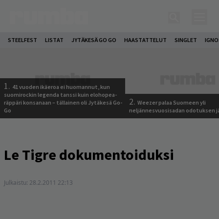
STEELFEST
LISTAT
JYTÄKESÄ GO GO
HAASTATTELUT
SINGLET
IGN
1.
41 vuoden ikäeroa ei huomannut, kun
suomirockin legenda tanssi kuin elohopea-
2.
räppäri konsanaan – tällainen oli Jytäkesä Go-
Weezer palaa Suomeen yli
Go
neljännesvuosisadan odotuksen j
Le Tigre dokumentoiduksi
Julkaistu:
28.2.2011 22:13