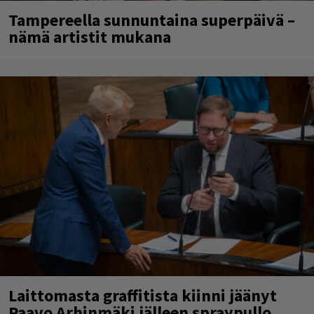
Tampereella sunnuntaina superpäivä –
nämä artistit mukana
Laittomasta graffitista kiinni jäänyt
Paavo Arhinmäki jälleen spraypullo