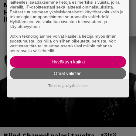
laitteellesi saadaksemme tietoja esimerkiksi sivuista, joilla
Mainio ohjelmatoimisto juhlii
vierailit, IP-osoitteestasi sekä laitteesi ominaisuuksista.
Helsingissä 10-vuotista taivaltaan –
Pääset tutustumaan yksityiskohtaisesti käyttötarkoituksiin ja
teknologiakumppaneihimme seuraavalla välilehdellä.
ilmaistapahtumassa loistoesiintyjät
Hylkääminen voi vaikuttaa sivuston toimivuuteen ja
käytettävyyteen.
Jotkin teknologiamme voivat käsitellä tietoja myös ilman
suostumusta, jos niillä on siihen oikeutettu peruste. Voit
vastustaa tätä tai muuttaa asetuksiasi milloin tahansa
seuraavalla välilehdellä.
Hyväksyn kaikki
Omat valintani
Tietosuojakäytäntömme
Blind Channel palasi tauolta – tältä