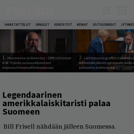
HAASTATTELUT
SINGLET
IGNOSTOT
KEIKAT
UUTUUSBIISIT
JYTÄKE
1.
2.
Huomenna se ilmestyy – CMX:stä tutun
Laittomasta graffitista kiinni 
A.W. Yrjänän uutuusalbumi om
Arhinmäki jälleen spraypullo kädes
mammuttimainen kokonaisuus
puolueita ei kiinnosta
Legendaarinen
amerikkalaiskitaristi palaa
Suomeen
Bill Frisell nähdään jälleen Suomessa.