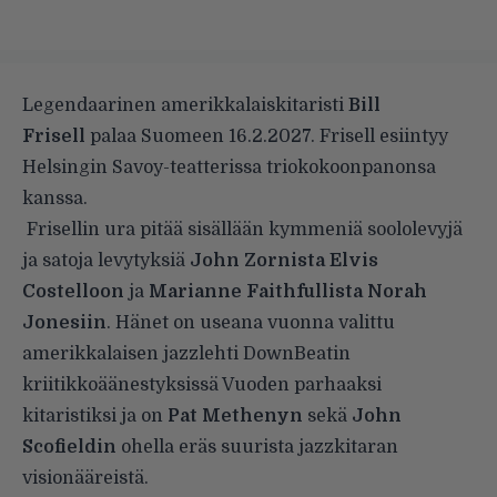
Legendaarinen amerikkalaiskitaristi
Bill
Frisell
palaa Suomeen 16.2.2027. Frisell esiintyy
Helsingin Savoy-teatterissa triokokoonpanonsa
kanssa.
Frisellin ura pitää sisällään kymmeniä soololevyjä
ja satoja levytyksiä
John Zornista Elvis
Costelloon
ja
Marianne Faithfullista Norah
Jonesiin
. Hänet on useana vuonna valittu
amerikkalaisen jazzlehti DownBeatin
kriitikkoäänestyksissä Vuoden parhaaksi
kitaristiksi ja on
Pat Methenyn
sekä
John
Scofieldin
ohella eräs suurista jazzkitaran
visionääreistä.