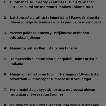
Huomenna se ilmestyy – CMX:stä tutun A.W. Yrjänän
uutuusalbumi om mammuttimainen kokonaisuus
Laittomasta graffitista kiinni jäänyt Paavo Arhinmäki
jälleen spraypullo kädessä – näitä puolueita ei kiinnosta
Weezer palaa Suomeen yli neljännesvuosisadan
odotuksen jälkeen
Mainioita uutisia Remu Aaltosen faneille
Tampereella sunnuntaina superpäivä – nämä artistit
mukana
Mainio ohjelmatoimisto juhlii Helsingissä 10-vuotista
taivaltaan – ilmaistapahtumassa loistoesiintyjät
Kent mainittu, ja syystä: kovassa nosteessa olevan
ruotsalaisyhtye saapuu Suomeen
Valtava Yle 100 vuotta -tapahtuma Veikkaus Arenalla