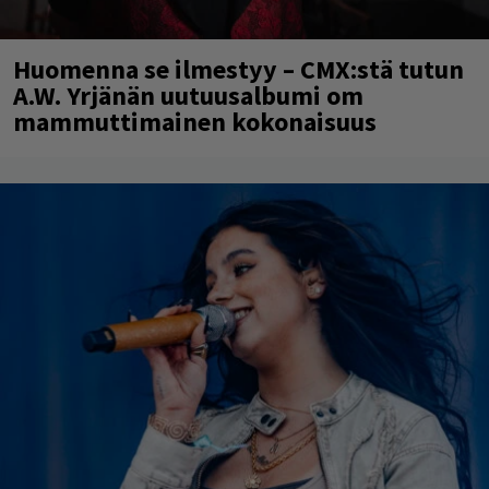
Huomenna se ilmestyy – CMX:stä tutun
A.W. Yrjänän uutuusalbumi om
mammuttimainen kokonaisuus