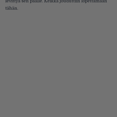
levittyä sen päälle. Keikka jouduttiin lopettamaan
tähän.