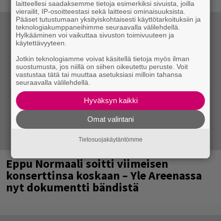
laitteellesi saadaksemme tietoja esimerkiksi sivuista, joilla
vierailit, IP-osoitteestasi sekä laitteesi ominaisuuksista.
Pääset tutustumaan yksityiskohtaisesti käyttötarkoituksiin ja
teknologiakumppaneihimme seuraavalla välilehdellä.
Hylkääminen voi vaikuttaa sivuston toimivuuteen ja
käytettävyyteen.
Jotkin teknologiamme voivat käsitellä tietoja myös ilman
suostumusta, jos niillä on siihen oikeutettu peruste. Voit
vastustaa tätä tai muuttaa asetuksiasi milloin tahansa
seuraavalla välilehdellä.
Hyväksyn kaikki
Omat valintani
Tietosuojakäytäntömme
Eppu Normaali soitti viimeisen
konserttinsa koskaan – Yle Areenassa
nyt dokumentti bändistä