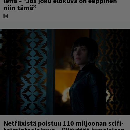
leffa – ”Jos joku elokuva on eeppinen
niin tämä”
Netflixistä poistuu 110 miljoonan scifi-