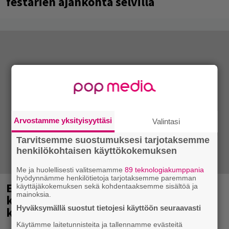
festarien ajankohta selvillä
Arvostamme yksityisyyttäsi
Valintasi
Tarvitsemme suostumuksesi tarjotaksemme
henkilökohtaisen käyttökokemuksen
Me ja huolellisesti valitsemamme
89 teknologiakumppania
hyödynnämme henkilötietoja tarjotaksemme paremman
Eppu Normaali soitti viimeisen
käyttäjäkokemuksen sekä kohdentaaksemme sisältöä ja
mainoksia.
keikkansa – nämä kappaleet sillä
Hyväksymällä suostut tietojesi käyttöön seuraavasti
kuultiin
Käytämme laitetunnisteita ja tallennamme evästeitä