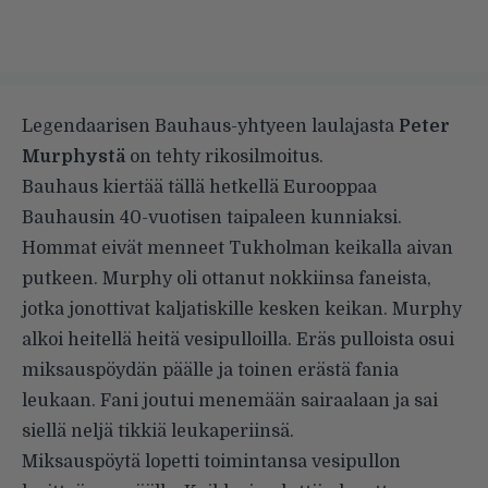
Legendaarisen Bauhaus-yhtyeen laulajasta
Peter
Murphystä
on tehty rikosilmoitus.
Bauhaus kiertää tällä hetkellä Eurooppaa
Bauhausin 40-vuotisen taipaleen kunniaksi.
Hommat eivät menneet Tukholman keikalla aivan
putkeen. Murphy oli ottanut nokkiinsa faneista,
jotka jonottivat kaljatiskille kesken keikan. Murphy
alkoi heitellä heitä vesipulloilla. Eräs pulloista osui
miksauspöydän päälle ja toinen erästä fania
leukaan. Fani joutui menemään sairaalaan ja sai
siellä neljä tikkiä leukaperiinsä.
Miksauspöytä lopetti toimintansa vesipullon