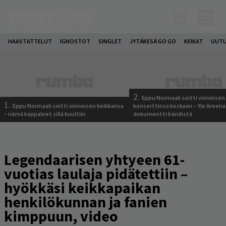
HAASTATTELUT
IGNOSTOT
SINGLET
JYTÄKESÄ GO GO
KEIKAT
UUTU
2.
Eppu Normaali soitti viimeisen
1.
Eppu Normaali soitti viimeisen keikkansa
konserttinsa koskaan – Yle Areena
– nämä kappaleet sillä kuultiin
dokumentti bändistä
Legendaarisen yhtyeen 61-
vuotias laulaja pidätettiin –
hyökkäsi keikkapaikan
henkilökunnan ja fanien
kimppuun, video