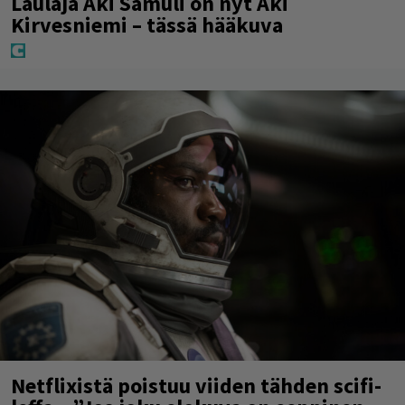
Laulaja Aki Samuli on nyt Aki
Kirvesniemi – tässä hääkuva
Netflixistä poistuu viiden tähden scifi-