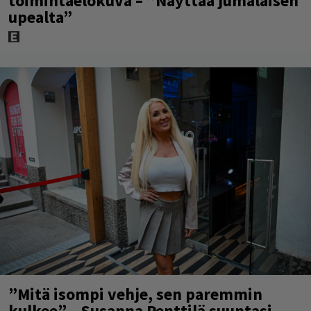
toimintaelokuva – ”Näyttää jumalaisen
upealta”
”Mitä isompi vehje, sen paremmin
kulkee” – Susanna Penttilä suuntasi