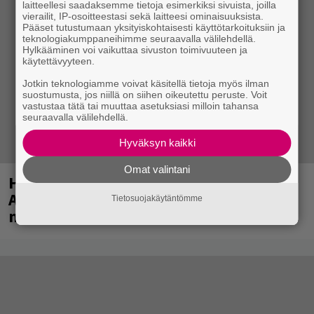
laitteellesi saadaksemme tietoja esimerkiksi sivuista, joilla
vierailit, IP-osoitteestasi sekä laitteesi ominaisuuksista.
Pääset tutustumaan yksityiskohtaisesti käyttötarkoituksiin ja
teknologiakumppaneihimme seuraavalla välilehdellä.
Hylkääminen voi vaikuttaa sivuston toimivuuteen ja
käytettävyyteen.
Jotkin teknologiamme voivat käsitellä tietoja myös ilman
suostumusta, jos niillä on siihen oikeutettu peruste. Voit
vastustaa tätä tai muuttaa asetuksiasi milloin tahansa
seuraavalla välilehdellä.
Hyväksyn kaikki
Omat valintani
Huomenna se ilmestyy – CMX:stä tutun
A.W. Yrjänän uutuusalbumi om
Tietosuojakäytäntömme
mammuttimainen kokonaisuus