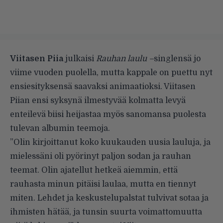
Viitasen Piia
julkaisi
Rauhan laulu –
singlensä jo
viime vuoden puolella, mutta kappale on puettu nyt
ensiesityksensä saavaksi animaatioksi. Viitasen
Piian ensi syksynä ilmestyvää kolmatta levyä
enteilevä biisi heijastaa myös sanomansa puolesta
tulevan albumin teemoja.
”Olin kirjoittanut koko kuukauden uusia lauluja, ja
mielessäni oli pyörinyt paljon sodan ja rauhan
teemat. Olin ajatellut hetkeä aiemmin, että
rauhasta minun pitäisi laulaa, mutta en tiennyt
miten. Lehdet ja keskustelupalstat tulvivat sotaa ja
ihmisten hätää, ja tunsin suurta voimattomuutta