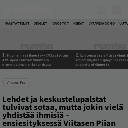
HAASTATTELUT
SINGLET
IGNOSTOT
KEIKAT
JYTÄKESÄ GO GO
UUTU
1.
2.
Huomenna se ilmestyy – CMX:stä tutun
Laittomasta graffitista kiinni 
A.W. Yrjänän uutuusalbumi om
Arhinmäki jälleen spraypullo kädes
mammuttimainen kokonaisuus
puolueita ei kiinnosta
Viitasen Piia
Lehdet ja keskustelupalstat
tulvivat sotaa, mutta jokin vielä
yhdistää ihmisiä –
ensiesityksessä Viitasen Piian