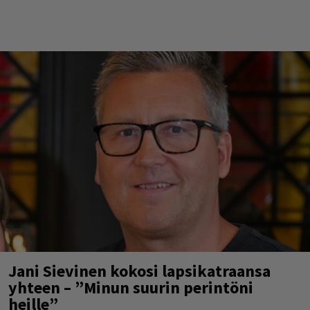
Jani Sievinen kokosi lapsikatraansa
yhteen – ”Minun suurin perintöni
heille”