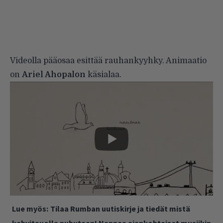
Videolla pääosaa esittää rauhankyyhky. Animaatio
on
Ariel Ahopalon
käsialaa.
Lue myös:
Tilaa Rumban uutiskirje ja tiedät mistä