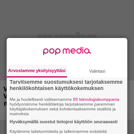
Arvostamme yksityisyyttäsi
Valintasi
Tarvitsemme suostumuksesi tarjotaksemme
Valtava Yle 100 vuotta -tapahtuma
henkilökohtaisen käyttökokemuksen
Veikkaus Arenalla syyskuussa – muista
Me ja huolellisesti valitsemamme
89 teknologiakumppania
myös metalliklassikot-konsertti
hyödynnämme henkilötietoja tarjotaksemme paremman
käyttäjäkokemuksen sekä kohdentaaksemme sisältöä ja
mainoksia.
Hyväksymällä suostut tietojesi käyttöön seuraavasti
Käytämme laitetunnisteita ja tallennamme evästeitä