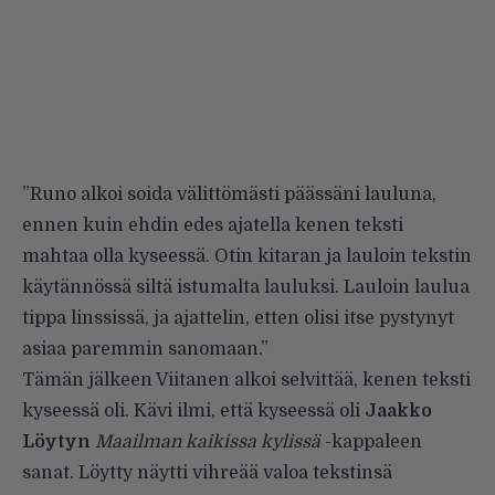
”Runo alkoi soida välittömästi päässäni lauluna,
ennen kuin ehdin edes ajatella kenen teksti
mahtaa olla kyseessä. Otin kitaran ja lauloin tekstin
käytännössä siltä istumalta lauluksi. Lauloin laulua
tippa linssissä, ja ajattelin, etten olisi itse pystynyt
asiaa paremmin sanomaan.”
Tämän jälkeen Viitanen alkoi selvittää, kenen teksti
kyseessä oli. Kävi ilmi, että kyseessä oli
Jaakko
Löytyn
Maailman kaikissa kylissä
-kappaleen
sanat. Löytty näytti vihreää valoa tekstinsä