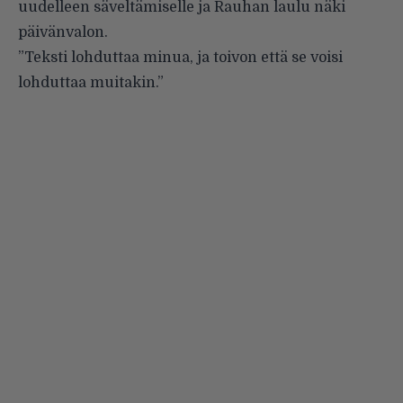
uudelleen säveltämiselle ja Rauhan laulu näki
päivänvalon.
”Teksti lohduttaa minua, ja toivon että se voisi
lohduttaa muitakin.”