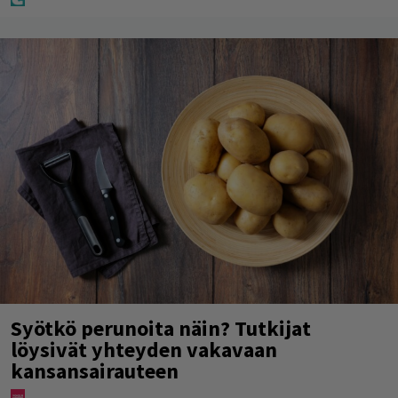
Syötkö perunoita näin? Tutkijat
löysivät yhteyden vakavaan
kansansairauteen