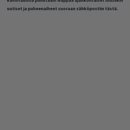
kahvitauolla puhutaan! Nappaa ajankohtaiset musiikin
uutiset ja puheenaiheet suoraan sähköpostiin tästä.