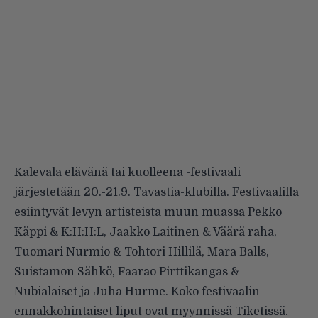
Kalevala elävänä tai kuolleena -festivaali
järjestetään 20.-21.9. Tavastia-klubilla. Festivaalilla
esiintyvät levyn artisteista muun muassa Pekko
Käppi & K:H:H:L, Jaakko Laitinen & Väärä raha,
Tuomari Nurmio & Tohtori Hillilä, Mara Balls,
Suistamon Sähkö, Faarao Pirttikangas &
Nubialaiset ja Juha Hurme. Koko festivaalin
ennakkohintaiset liput ovat myynnissä Tiketissä.