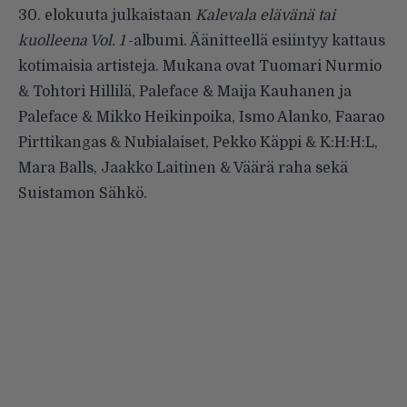
30. elokuuta julkaistaan
Kalevala elävänä tai
kuolleena Vol. 1
-albumi. Äänitteellä esiintyy kattaus
kotimaisia artisteja. Mukana ovat Tuomari Nurmio
& Tohtori Hillilä, Paleface & Maija Kauhanen ja
Paleface & Mikko Heikinpoika, Ismo Alanko, Faarao
Pirttikangas & Nubialaiset, Pekko Käppi & K:H:H:L,
Mara Balls, Jaakko Laitinen & Väärä raha sekä
Suistamon Sähkö.