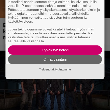
laitteellesi saadaksemme tietoja esimerkiksi sivuista, joilla
vierailit, IP-osoitteestasi sekä laitteesi ominaisuuksista.
Pääset tutustumaan yksityiskohtaisesti käyttötarkoituksiin ja
teknologiakumppaneihimme seuraavalla välilehdellä.
Hylkääminen voi vaikuttaa sivuston toimivuuteen ja
käytettävyyteen.
Eppu Normaali soitti viimeisen
konserttinsa koskaan – Yle Areenassa
Jotkin teknologiamme voivat käsitellä tietoja myös ilman
suostumusta, jos niillä on siihen oikeutettu peruste. Voit
nyt dokumentti bändistä
vastustaa tätä tai muuttaa asetuksiasi milloin tahansa
seuraavalla välilehdellä.
Hyväksyn kaikki
Omat valintani
Tietosuojakäytäntömme