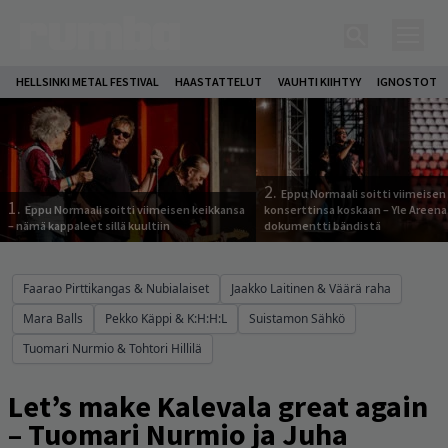
HELLSINKI METAL FESTIVAL
HAASTATTELUT
VAUHTI KIIHTYY
IGNOSTOT
2.
Eppu Normaali soitti viimeisen
1.
Eppu Normaali soitti viimeisen keikkansa
konserttinsa koskaan – Yle Areena
– nämä kappaleet sillä kuultiin
dokumentti bändistä
Faarao Pirttikangas & Nubialaiset
Jaakko Laitinen & Väärä raha
Mara Balls
Pekko Käppi & K:H:H:L
Suistamon Sähkö
Tuomari Nurmio & Tohtori Hillilä
Let’s make Kalevala great again
– Tuomari Nurmio ja Juha