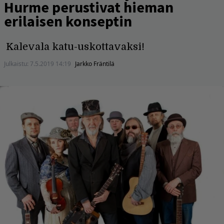
Hurme perustivat hieman
erilaisen konseptin
Kalevala katu-uskottavaksi!
Julkaistu:
7.5.2019 14:19
Jarkko Fräntilä