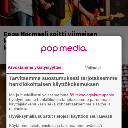
Eppu Normaali soitti viimeisen
keikkansa – nämä kappaleet sillä
kuultiin
Arvostamme yksityisyyttäsi
Valintasi
Tarvitsemme suostumuksesi tarjotaksemme
henkilökohtaisen käyttökokemuksen
Me ja huolellisesti valitsemamme
89 teknologiakumppania
hyödynnämme henkilötietoja tarjotaksemme paremman
käyttäjäkokemuksen sekä kohdentaaksemme sisältöä ja
mainoksia.
Hyväksymällä suostut tietojesi käyttöön seuraavasti
Käytämme laitetunnisteita ja tallennamme evästeitä