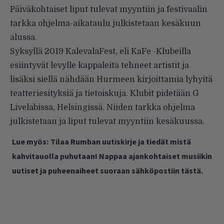
Päiväkohtaiset liput tulevat myyntiin ja festivaalin
tarkka ohjelma-aikataulu julkistetaan kesäkuun
alussa.
Syksyllä 2019 KalevalaFest, eli KaFe -Klubeilla
esiintyvät levylle kappaleita tehneet artistit ja
lisäksi siellä nähdään Hurmeen kirjoittamia lyhyitä
teatteriesityksiä ja tietoiskuja. Klubit pidetään G
Livelabissa, Helsingissä. Niiden tarkka ohjelma
julkistetaan ja liput tulevat myyntiin kesäkuussa.
Lue myös:
Tilaa Rumban uutiskirje ja tiedät mistä
kahvitauolla puhutaan! Nappaa ajankohtaiset musiikin
uutiset ja puheenaiheet suoraan sähköpostiin tästä.