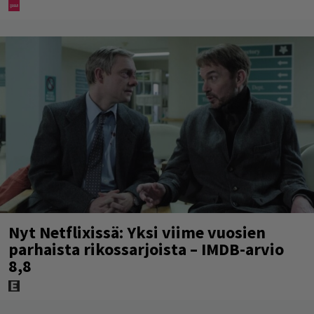
Nyt Netflixissä: Yksi viime vuosien
parhaista rikossarjoista – IMDB-arvio
8,8