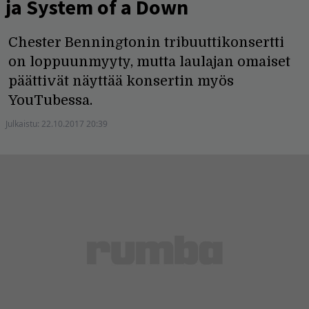
ja System of a Down
Chester Benningtonin tribuuttikonsertti
on loppuunmyyty, mutta laulajan omaiset
päättivät näyttää konsertin myös
YouTubessa.
Julkaistu:
22.10.2017 20:39