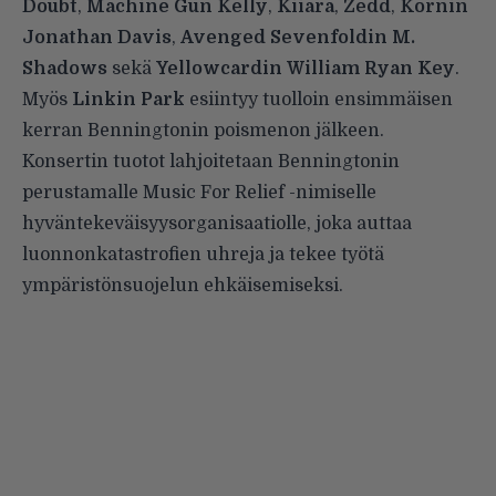
Doubt
,
Machine Gun Kelly
,
Kiiara
,
Zedd
,
Kornin
Jonathan Davis
,
Avenged Sevenfoldin
M.
Shadows
sekä
Yellowcardin William Ryan Key
.
Myös
Linkin Park
esiintyy tuolloin ensimmäisen
kerran Benningtonin poismenon jälkeen.
Konsertin tuotot lahjoitetaan Benningtonin
perustamalle Music For Relief -nimiselle
hyväntekeväisyysorganisaatiolle, joka auttaa
luonnonkatastrofien uhreja ja tekee työtä
ympäristönsuojelun ehkäisemiseksi.