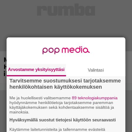
Mainio ohjelmatoimisto juhlii
Helsingissä 10-vuotista taivaltaan –
Arvostamme yksityisyyttäsi
Valintasi
ilmaistapahtumassa loistoesiintyjät
Tarvitsemme suostumuksesi tarjotaksemme
henkilökohtaisen käyttökokemuksen
Me ja huolellisesti valitsemamme
89 teknologiakumppania
hyödynnämme henkilötietoja tarjotaksemme paremman
käyttäjäkokemuksen sekä kohdentaaksemme sisältöä ja
mainoksia.
Hyväksymällä suostut tietojesi käyttöön seuraavasti
Käytämme laitetunnisteita ja tallennamme evästeitä