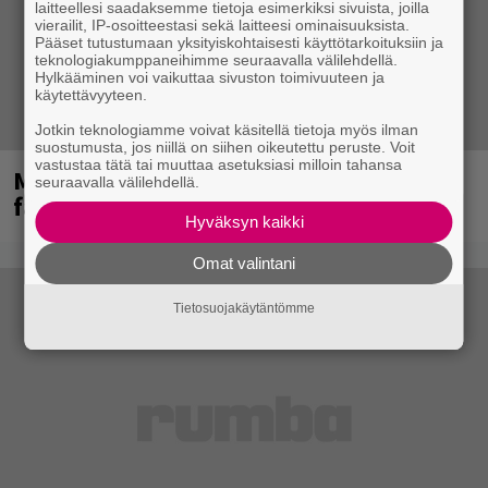
laitteellesi saadaksemme tietoja esimerkiksi sivuista, joilla
vierailit, IP-osoitteestasi sekä laitteesi ominaisuuksista.
Pääset tutustumaan yksityiskohtaisesti käyttötarkoituksiin ja
teknologiakumppaneihimme seuraavalla välilehdellä.
Hylkääminen voi vaikuttaa sivuston toimivuuteen ja
käytettävyyteen.
Jotkin teknologiamme voivat käsitellä tietoja myös ilman
suostumusta, jos niillä on siihen oikeutettu peruste. Voit
vastustaa tätä tai muuttaa asetuksiasi milloin tahansa
Mainioita uutisia Remu Aaltosen
seuraavalla välilehdellä.
faneille
Hyväksyn kaikki
Omat valintani
Tietosuojakäytäntömme