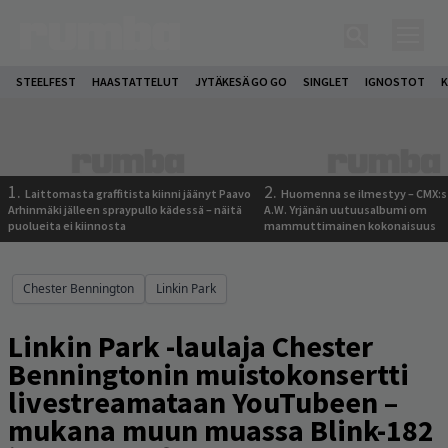
STEELFEST
HAASTATTELUT
JYTÄKESÄ GO GO
SINGLET
IGNOSTOT
K
1.
2.
Laittomasta graffitista kiinni jäänyt Paavo
Huomenna se ilmestyy – CMX:s
Arhinmäki jälleen spraypullo kädessä – näitä
A.W. Yrjänän uutuusalbumi om
puolueita ei kiinnosta
mammuttimainen kokonaisuus
Chester Bennington
Linkin Park
Linkin Park -laulaja Chester
Benningtonin muistokonsertti
livestreamataan YouTubeen –
mukana muun muassa Blink-182