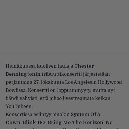
Heinäkuussa kuolleen laulaja
Chester
Benningtonin
tribuuttikonsertti järjestetään
perjantaina 27. lokakuuta Los Angelesin Hollywood
Bowlissa. Konsertti on loppuunmyyty, mutta nyt
bändi vahvisti, että aikoo livestreamata keikan
YouTubeen.
Konsertissa esiintyy ainakin
System Of A
Down,
Blink-182
,
Bring Me The Horizon
,
No