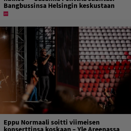
Bangbussinsa Helsingin keskustaan
Eppu Normaali soitti viimeisen
konserttinsa koskaan – Yle Areenassa