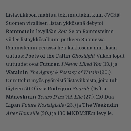
Listaviikkoon mahtuu toki muutakin kuin JVG:tä!
Suomen virallisen listan ykkösenä debytoi
Rammstein
levyllään
Zeit
. Se on Rammsteinin
viides listaykkösalbumi putkeen Suomessa.
Rammsteinin perässä heti kakkosena niin ikään
uutuus:
Poets of the Fallin
Ghostlight
. Viikon loput
uutuudet ovat
Futuren
I Never Liked You
(13.) ja
Watainin
The Agony & Ecstasy of Watain
(20.).
Onnittelut myös pyöreistä listaviikoista, joita tuli
täyteen 50
Olivia Rodrigon
Sourille
(16.) ja
Måneskinin
Teatro D’ira Vol. 1:lle
(27.), 110
Dua
Lipan
Future Nostalgialle
(23.) ja
The Weekndin
After Hoursille
(30.) ja 130
MKDMSK:n
levylle.