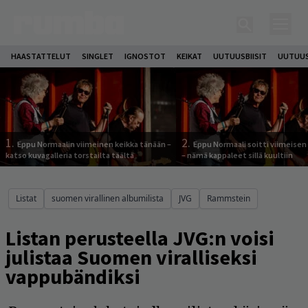
HAASTATTELUT
SINGLET
IGNOSTOT
KEIKAT
UUTUUSBIISIT
UUTUUS
1.
2.
Eppu Normaalin viimeinen keikka tänään –
Eppu Normaali soitti viimeisen
katso kuvagalleria torstailta täältä
– nämä kappaleet sillä kuultiin
Listat
suomen virallinen albumilista
JVG
Rammstein
Listan perusteella JVG:n voisi
julistaa Suomen viralliseksi
vappubändiksi