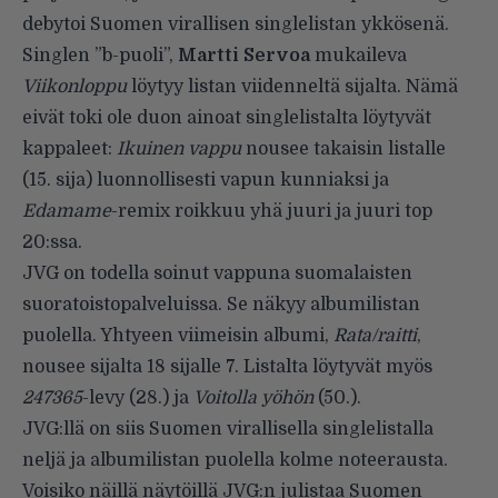
debytoi Suomen virallisen singlelistan ykkösenä.
Singlen ”b-puoli”,
Martti Servoa
mukaileva
Viikonloppu
löytyy listan viidenneltä sijalta. Nämä
eivät toki ole duon ainoat singlelistalta löytyvät
kappaleet:
Ikuinen vappu
nousee takaisin listalle
(15. sija) luonnollisesti vapun kunniaksi ja
Edamame
-remix roikkuu yhä juuri ja juuri top
20:ssa.
JVG on todella soinut vappuna suomalaisten
suoratoistopalveluissa. Se näkyy albumilistan
puolella. Yhtyeen viimeisin albumi,
Rata/raitti
,
nousee sijalta 18 sijalle 7. Listalta löytyvät myös
247365
-levy (28.) ja
Voitolla yöhön
(50.).
JVG:llä on siis Suomen virallisella singlelistalla
neljä ja albumilistan puolella kolme noteerausta.
Voisiko näillä näytöillä JVG:n julistaa Suomen