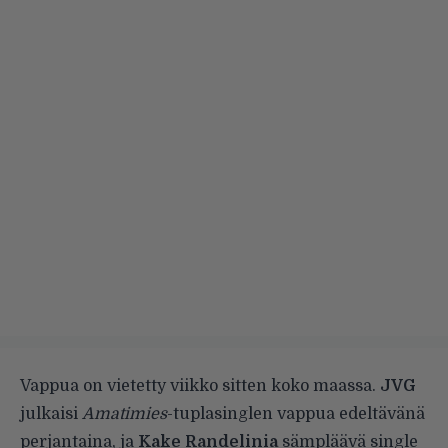
Vappua on vietetty viikko sitten koko maassa.
JVG
julkaisi
Amatimies
-tuplasinglen vappua edeltävänä
perjantaina, ja
Kake Randelinia
sämpläävä single