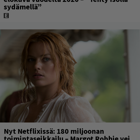
sydämellä”
Nyt Netflixissä: 180 miljoonan
toimintaseikkailu – Margot Robbie vei