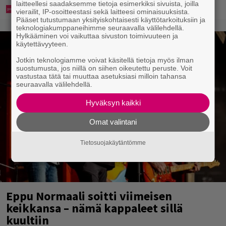
laitteellesi saadaksemme tietoja esimerkiksi sivuista, joilla
vierailit, IP-osoitteestasi sekä laitteesi ominaisuuksista.
Pääset tutustumaan yksityiskohtaisesti käyttötarkoituksiin ja
teknologiakumppaneihimme seuraavalla välilehdellä.
Hylkääminen voi vaikuttaa sivuston toimivuuteen ja
käytettävyyteen.
Jotkin teknologiamme voivat käsitellä tietoja myös ilman
suostumusta, jos niillä on siihen oikeutettu peruste. Voit
vastustaa tätä tai muuttaa asetuksiasi milloin tahansa
seuraavalla välilehdellä.
Hyväksyn kaikki
Omat valintani
Tietosuojakäytäntömme
Eppu Normaali soitti viimeisen
keikkansa – nämä kappaleet sillä
kuultiin