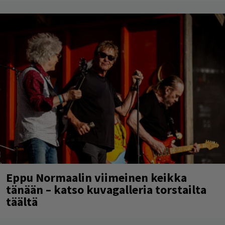
Eppu Normaalin viimeinen keikka
tänään – katso kuvagalleria torstailta
täältä