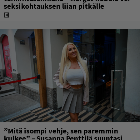
seksikohtauksen liian pitkälle
”Mitä isompi vehje, sen paremmin
kulkee” – Susanna Penttilä suuntasi