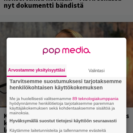
nyt dokumentti bändistä
Arvostamme yksityisyyttäsi
Valintasi
Tarvitsemme suostumuksesi tarjotaksemme
henkilökohtaisen käyttökokemuksen
Me ja huolellisesti valitsemamme
89 teknologiakumppania
hyödynnämme henkilötietoja tarjotaksemme paremman
käyttäjäkokemuksen sekä kohdentaaksemme sisältöä ja
mainoksia.
Karita Tykän ja Sami Saikkosen rakkaus
Hyväksymällä suostut tietojesi käyttöön seuraavasti
kukoistaa – vähäpukeista hempeilyä ja
leveitä virnistyksiä laiturilla
Käytämme laitetunnisteita ja tallennamme evästeitä