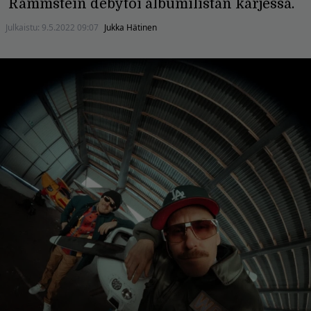
Rammstein debytoi albumilistan kärjessä.
Julkaistu:
9.5.2022 09:07
Jukka Hätinen