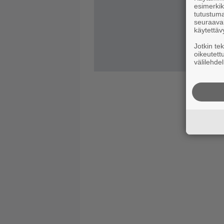
esimerkiks
tutustuma
seuraaval
käytettäv
Jotkin te
oikeutett
välilehdel