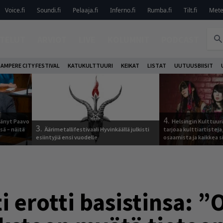
Voice.fi
Soundi.fi
Pelaaja.fi
Inferno.fi
Rumba.fi
Tilt.fi
Metel
TELUT
ARVIOT
LIVE
KOLUMNIT
PODCAST
AMPERE CITY FESTIVAL
KATUKULTTUURI
KEIKAT
LISTAT
UUTUUSBIISIT
4.
jäänyt Paavo
Helsingin Kulttuur
3.
sä – näitä
Äärimetallifestivaali Hyvinkäällä julkisti
tarjoaa kulttiartistej
esiintyjiä ensi vuodelle
osaamista ja kaikkea si
i erotti basistinsa: