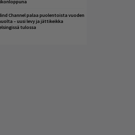
iikonloppuna
lind Channel palaa puolentoista vuoden
uolta – uusi levy ja jättikeikka
elsingissä tulossa