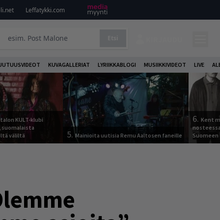
i.net
Leffatykki.com
Etsi
KIRJAUDU
UUTUUSVIDEOT
KUVAGALLERIAT
LYRIIKKABLOGI
MUSIIKKIVIDEOT
LIVE
AL
6.
italon KULT-klubi
Kent ma
a, suomalaista
nosteessa
5.
ltä väliltä
Mainioita uutisia Remu Aaltosen faneille
Suomeen
 ”Olemme