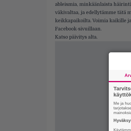
ableismia, minkäänlaista häirint
väkivaltaa, ja edellytämme tätä
keikkapaikoilta. Voimia kaikille j
Facebook-sivuillaan.
Katso päivitys alta.
Ar
Tarvit
käytt
Me ja huo
tarjotak
mainoksi
Hyväksym
Käytämme 