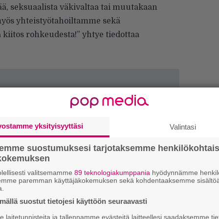
ää, seksuaalista väkivaltaa tai muutakaan
 myös yhteistyötahoiltamme sekä
a kiitos rohkeudesta!” yhtye tiedottaa
vostamme yksityisyyttäsi
Valintasi
semme suostumuksesi tarjotaksemme henkilökohtai
ökokemuksen
lellisesti valitsemamme
89 teknologiakumppania
hyödynnämme henkilö
W
semme paremman käyttäjäkokemuksen sekä kohdentaaksemme sisältöä
n
a.
ällä suostut tietojesi käyttöön seuraavasti
Ä
laitetunnisteita ja tallennamme evästeitä laitteellesi saadaksemme tie