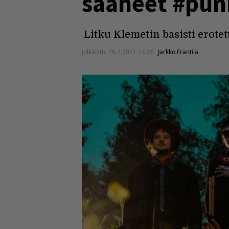
saaneet #pun
Litku Klemetin basisti erotett
Julkaistu:
26.7.2021 14:26
Jarkko Fräntilä