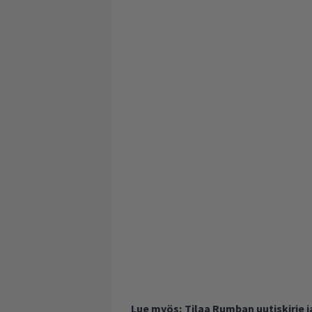
Lue myös:
Tilaa Rumban uutiskirje 