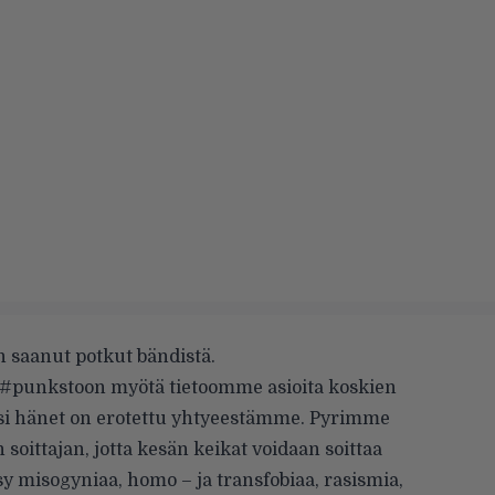
n saanut potkut bändistä.
 #punkstoon myötä tietoomme asioita koskien
i hänet on erotettu yhtyeestämme. Pyrimme
oittajan, jotta kesän keikat voidaan soittaa
 misogyniaa, homo – ja transfobiaa, rasismia,