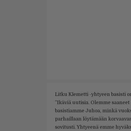
Litku Klemetti -yhtyeen basisti o
”Ikäviä uutisia. Olemme saaneet
basistiamme Juhoa, minkä vuoks
parhaillaan löytämään korvaavan s
sovitusti. Yhtyeenä emme hyväksy