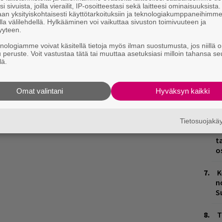
es
i sivuista, joilla vierailit, IP-osoitteestasi sekä laitteesi ominaisuuksista
an yksityiskohtaisesti käyttötarkoituksiin ja teknologiakumppaneihimm
la välilehdellä. Hylkääminen voi vaikuttaa sivuston toimivuuteen ja
J
yyteen.
H
k
knologiamme voivat käsitellä tietoja myös ilman suostumusta, jos niillä o
u peruste. Voit vastustaa tätä tai muuttaa asetuksiasi milloin tahansa se
lä.
L
P
k
Omat valintani
Hyväksyn kaikki
M
Tietosuojak
H
t
o
K
n
S
T