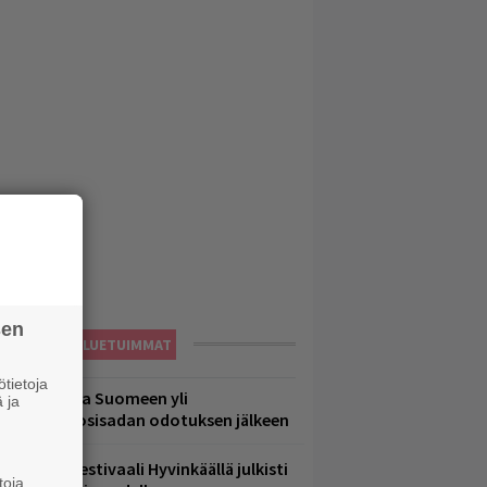
sen
LUETUIMMAT
tietoja
eezer palaa Suomeen yli
 ja
eljännesvuosisadan odotuksen jälkeen
ärimetallifestivaali Hyvinkäällä julkisti
toja