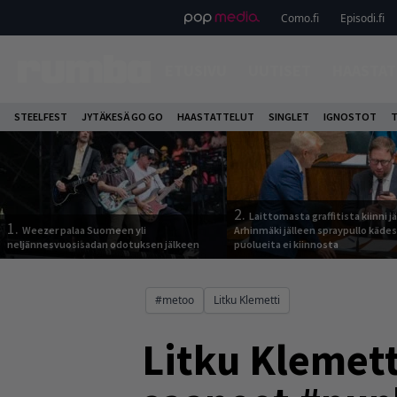
Como.fi
Episodi.fi
ETUSIVU
UUTISET
HAASTAT
STEELFEST
JYTÄKESÄ GO GO
HAASTATTELUT
SINGLET
IGNOSTOT
T
2.
Laittomasta graffitista kiinni 
1.
Weezer palaa Suomeen yli
Arhinmäki jälleen spraypullo kädes
neljännesvuosisadan odotuksen jälkeen
puolueita ei kiinnosta
#metoo
Litku Klemetti
Litku Klemett