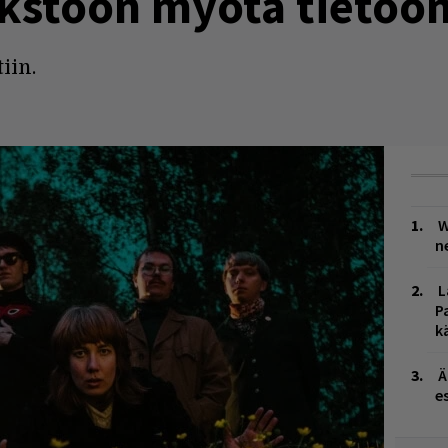
kstoon myötä tietoo
iin.
W
n
L
P
k
Ä
es