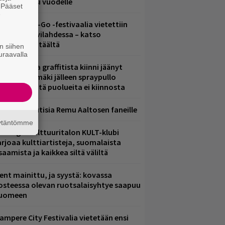
iintyjiä ensi vuodelle
. Pääset
e
ytäkesä Go-Go -festivaalia vietettiin
elsingin Suvilahdessa – katso
uvagalleria täältä
n siihen
uraavalla
aittomasta graffitista kiinni jäänyt
aavo Arhinmäki jälleen spraypullo
ädessä – näitä puolueita ei kiinnosta
ainioita uutisia Remu Aaltosen faneille
äytäntömme
elsingin Kulttuuritalon KULT-klubi
arjoaa kulttiartisteja, suomalaista
saamista ja kaikkea siltä väliltä
ent mainittu, ja syystä: kovassa
osteessa olevan ruotsalaisyhtye saapuu
uomeen
ampere City Festivalia vietetään ensi