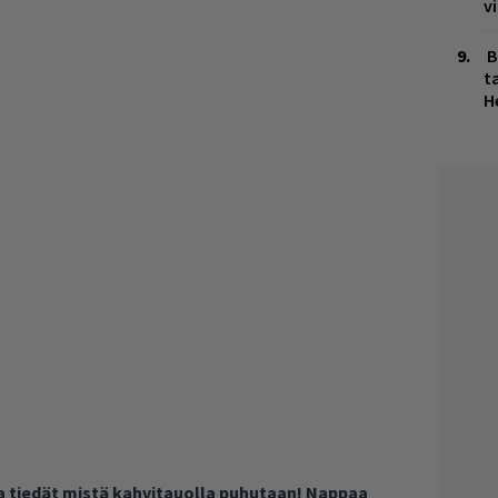
v
B
ta
H
ja tiedät mistä kahvitauolla puhutaan! Nappaa