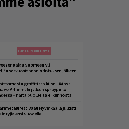
mme asioita”
LUETUIMMAT NYT
eezer palaa Suomeen yli
eljännesvuosisadan odotuksen jälkeen
aittomasta graffitista kiinni jäänyt
aavo Arhinmäki jälleen spraypullo
ädessä – näitä puolueita ei kiinnosta
ärimetallifestivaali Hyvinkäällä julkisti
iintyjiä ensi vuodelle