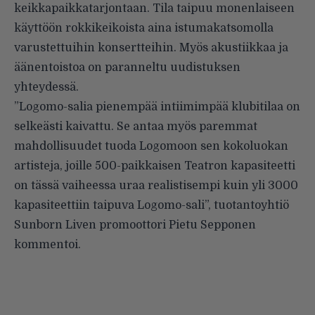
keikkapaikkatarjontaan. Tila taipuu monenlaiseen
käyttöön rokkikeikoista aina istumakatsomolla
varustettuihin konsertteihin. Myös akustiikkaa ja
äänentoistoa on paranneltu uudistuksen
yhteydessä.
”Logomo-salia pienempää intiimimpää klubitilaa on
selkeästi kaivattu. Se antaa myös paremmat
mahdollisuudet tuoda Logomoon sen kokoluokan
artisteja, joille 500-paikkaisen Teatron kapasiteetti
on tässä vaiheessa uraa realistisempi kuin yli 3000
kapasiteettiin taipuva Logomo-sali”, tuotantoyhtiö
Sunborn Liven promoottori Pietu Sepponen
kommentoi.