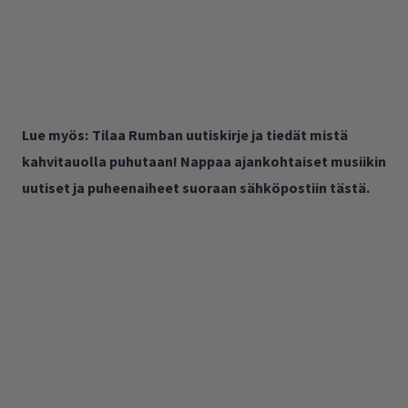
Lue myös:
Tilaa Rumban uutiskirje ja tiedät mistä
kahvitauolla puhutaan! Nappaa ajankohtaiset musiikin
uutiset ja puheenaiheet suoraan sähköpostiin tästä.