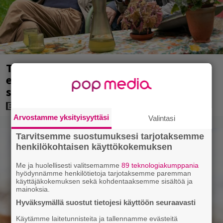
Tänään tv:ssä: Koskettava kotimainen
elokuva vuodelta 2020 – ”Tehty isolla
sydämellä”
Arvostamme yksityisyyttäsi
Valintasi
Tarvitsemme suostumuksesi tarjotaksemme
henkilökohtaisen käyttökokemuksen
Me ja huolellisesti valitsemamme
89 teknologiakumppania
hyödynnämme henkilötietoja tarjotaksemme paremman
käyttäjäkokemuksen sekä kohdentaaksemme sisältöä ja
mainoksia.
Hyväksymällä suostut tietojesi käyttöön seuraavasti
Käytämme laitetunnisteita ja tallennamme evästeitä