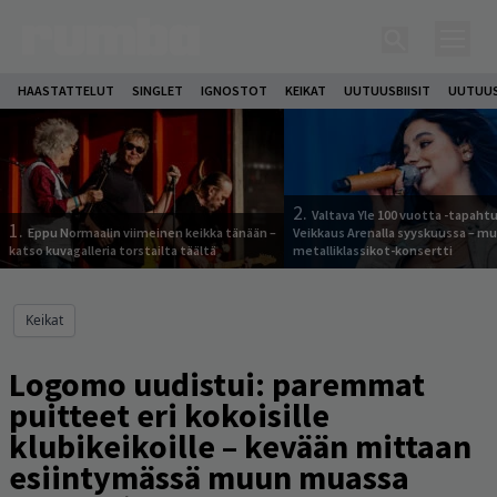
HAASTATTELUT
SINGLET
IGNOSTOT
KEIKAT
UUTUUSBIISIT
UUTUUS
2.
Valtava Yle 100 vuotta -tapah
1.
Eppu Normaalin viimeinen keikka tänään –
Veikkaus Arenalla syyskuussa – m
katso kuvagalleria torstailta täältä
metalliklassikot-konsertti
Keikat
Logomo uudistui: paremmat
puitteet eri kokoisille
klubikeikoille – kevään mittaan
esiintymässä muun muassa