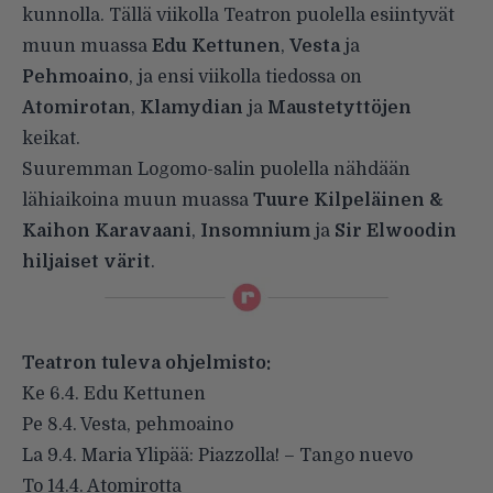
kunnolla. Tällä viikolla Teatron puolella esiintyvät
muun muassa
Edu Kettunen
,
Vesta
ja
Pehmoaino
, ja ensi viikolla tiedossa on
Atomirotan
,
Klamydian
ja
Maustetyttöjen
keikat.
Suuremman Logomo-salin puolella nähdään
lähiaikoina muun muassa
Tuure Kilpeläinen &
Kaihon Karavaani
,
Insomnium
ja
Sir Elwoodin
hiljaiset värit
.
Teatron tuleva ohjelmisto:
Ke 6.4. Edu Kettunen
Pe 8.4. Vesta, pehmoaino
La 9.4. Maria Ylipää: Piazzolla! – Tango nuevo
To 14.4. Atomirotta