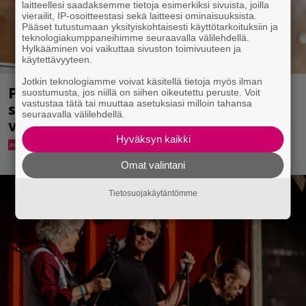
laitteellesi saadaksemme tietoja esimerkiksi sivuista, joilla
vierailit, IP-osoitteestasi sekä laitteesi ominaisuuksista.
Pääset tutustumaan yksityiskohtaisesti käyttötarkoituksiin ja
teknologiakumppaneihimme seuraavalla välilehdellä.
Hylkääminen voi vaikuttaa sivuston toimivuuteen ja
käytettävyyteen.
Jotkin teknologiamme voivat käsitellä tietoja myös ilman
Pohjois-Korea neuvoo kansalaisiaan
suostumusta, jos niillä on siihen oikeutettu peruste. Voit
vastustaa tätä tai muuttaa asetuksiasi milloin tahansa
selviämään helteistä syömällä
seuraavalla välilehdellä.
viilentävää koiraa
Hyväksyn kaikki
Omat valintani
Tietosuojakäytäntömme