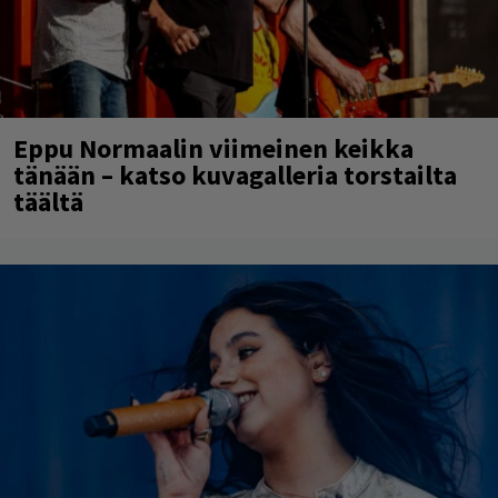
Eppu Normaalin viimeinen keikka
tänään – katso kuvagalleria torstailta
täältä