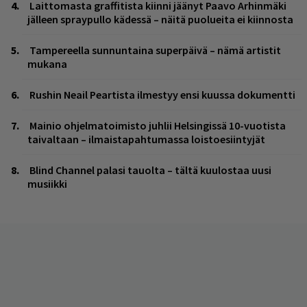
Laittomasta graffitista kiinni jäänyt Paavo Arhinmäki
jälleen spraypullo kädessä – näitä puolueita ei kiinnosta
Tampereella sunnuntaina superpäivä – nämä artistit
mukana
Rushin Neail Peartista ilmestyy ensi kuussa dokumentti
Mainio ohjelmatoimisto juhlii Helsingissä 10-vuotista
taivaltaan – ilmaistapahtumassa loistoesiintyjät
Blind Channel palasi tauolta – tältä kuulostaa uusi
musiikki