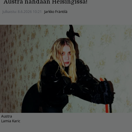
Austra nähdään Helsingissä!
Julkaistu:
8.6.2026 10:21
Jarkko Fräntilä
Austra
Lamia Karic