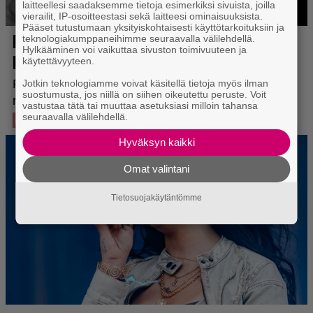
laitteellesi saadaksemme tietoja esimerkiksi sivuista, joilla
vierailit, IP-osoitteestasi sekä laitteesi ominaisuuksista.
Pääset tutustumaan yksityiskohtaisesti käyttötarkoituksiin ja
teknologiakumppaneihimme seuraavalla välilehdellä.
Hylkääminen voi vaikuttaa sivuston toimivuuteen ja
käytettävyyteen.
Jotkin teknologiamme voivat käsitellä tietoja myös ilman
suostumusta, jos niillä on siihen oikeutettu peruste. Voit
vastustaa tätä tai muuttaa asetuksiasi milloin tahansa
seuraavalla välilehdellä.
Hyväksyn kaikki
Omat valintani
Tietosuojakäytäntömme