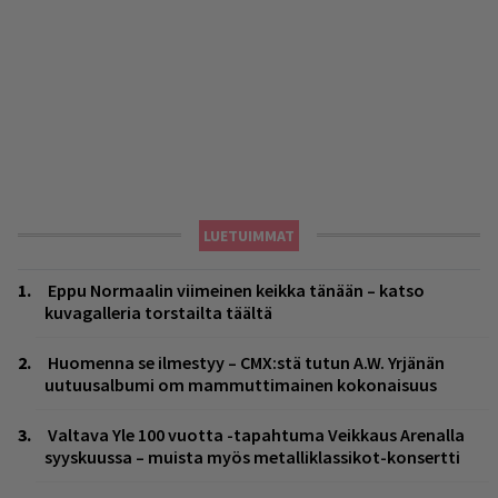
LUETUIMMAT
Eppu Normaalin viimeinen keikka tänään – katso
kuvagalleria torstailta täältä
Huomenna se ilmestyy – CMX:stä tutun A.W. Yrjänän
uutuusalbumi om mammuttimainen kokonaisuus
Valtava Yle 100 vuotta -tapahtuma Veikkaus Arenalla
syyskuussa – muista myös metalliklassikot-konsertti