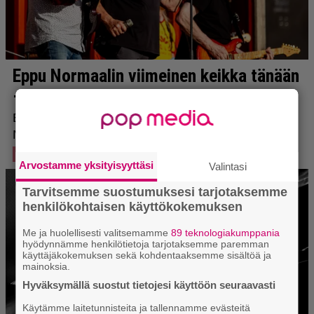
Arvostamme yksityisyyttäsi
Valintasi
Tarvitsemme suostumuksesi tarjotaksemme
henkilökohtaisen käyttökokemuksen
Me ja huolellisesti valitsemamme
89 teknologiakumppania
hyödynnämme henkilötietoja tarjotaksemme paremman
käyttäjäkokemuksen sekä kohdentaaksemme sisältöä ja
mainoksia.
Hyväksymällä suostut tietojesi käyttöön seuraavasti
Käytämme laitetunnisteita ja tallennamme evästeitä