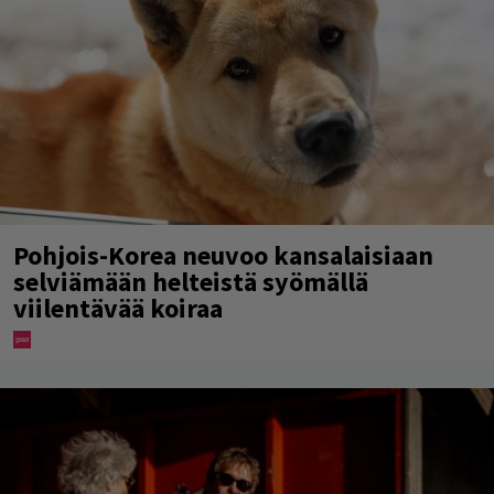
Pohjois-Korea neuvoo kansalaisiaan
selviämään helteistä syömällä
viilentävää koiraa