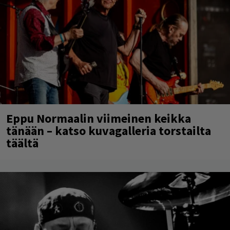
Eppu Normaalin viimeinen keikka
tänään – katso kuvagalleria torstailta
täältä