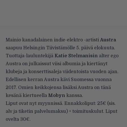
Mainio kanadalainen indie-elektro -artisti
Austra
saapuu Helsingin Tiivistämölle 5. päivä elokuuta.
Tuottaja-lauluntekijä
Katie Stelmanisin
alter ego
Austra on julkaissut viisi albumia ja kiertänyt
klubeja ja konserttisaleja viidentoista vuoden ajan.
Edellisen kerran Austra kävi Suomessa vuonna
2017. Omien keikkojensa lisäksi Austra on tänä
kesänä kiertueella
Mobyn
kanssa.
Liput ovat nyt myynnissä. Ennakkoliput: 25€ (sis.
alv ja tiketin palvelumaksu) + toimituskulut. Liput
ovelta 30€.