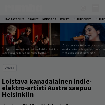
HAASTATTELUT
SINGLET
IGNOSTOT
KEIKAT
UUTUUSBIISIT
UUTUUS
2.
Valtava Yle 100 vuotta -tapah
1.
Eppu Normaalin viimeinen keikka tänään –
Veikkaus Arenalla syyskuussa – m
katso kuvagalleria torstailta täältä
metalliklassikot-konsertti
Austra
Loistava kanadalainen indie-
elektro-artisti Austra saapuu
Helsinkiin