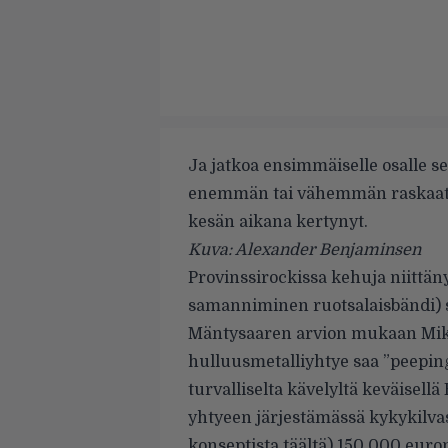
Ja jatkoa ensimmäiselle osalle se
enemmän tai vähemmän raskaat k
kesän aikana kertynyt.
Kuva: Alexander Benjaminsen
Provinssirockissa kehuja niittän
samanniminen ruotsalaisbändi
)
Mäntysaaren
arvion mukaan
Mik
hulluusmetalliyhtye saa ”peepi
turvalliselta kävelyltä keväisell
yhtyeen
järjestämässä kykykilvas
konseptista
täältä
) 150 000 euro