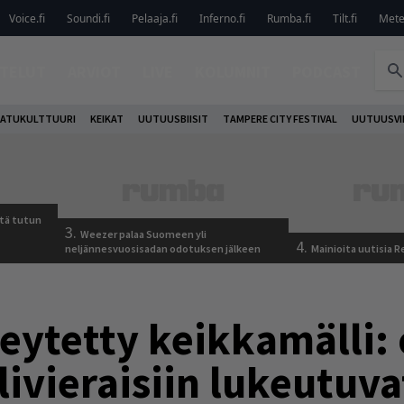
Voice.fi
Soundi.fi
Pelaaja.fi
Inferno.fi
Rumba.fi
Tilt.fi
Metel
TELUT
ARVIOT
LIVE
KOLUMNIT
PODCAST
ATUKULTTUURI
KEIKAT
UUTUUSBIISIT
TAMPERE CITY FESTIVAL
UUTUUSVI
tä tutun
3.
Weezer palaa Suomeen yli
4.
neljännesvuosisadan odotuksen jälkeen
Mainioita uutisia 
eytetty keikkamälli: 
livieraisiin lukeutuv