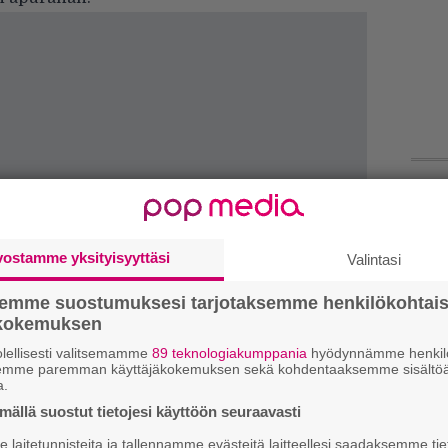
W
n
vostamme yksityisyyttäsi
Valintasi
Ä
es
semme suostumuksesi tarjotaksemme henkilökohtai
ökokemuksen
L
lellisesti valitsemamme
89 teknologiakumppania
hyödynnämme henkilö
P
semme paremman käyttäjäkokemuksen sekä kohdentaaksemme sisältöä
k
a.
ällä suostut tietojesi käyttöön seuraavasti
M
laitetunnisteita ja tallennamme evästeitä laitteellesi saadaksemme tie