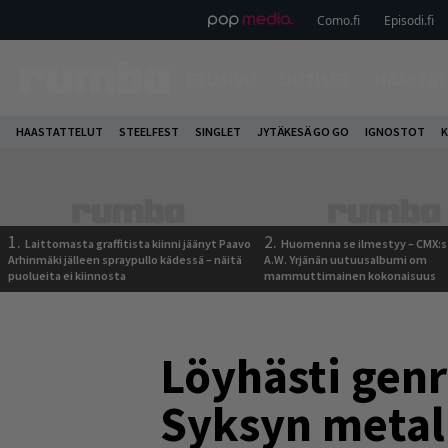
Como.fi
Episodi.fi
ETUSIVU
UUTISET
HAASTAT
HAASTATTELUT
STEELFEST
SINGLET
JYTÄKESÄ GO GO
IGNOSTOT
K
1.
2.
Laittomasta graffitista kiinni jäänyt Paavo
Huomenna se ilmestyy – CMX:s
Arhinmäki jälleen spraypullo kädessä – näitä
A.W. Yrjänän uutuusalbumi om
puolueita ei kiinnosta
mammuttimainen kokonaisuus
Löyhästi genr
Syksyn metal