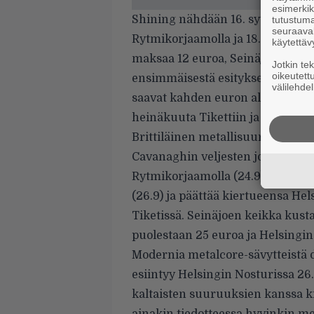
esimerkiks
Shining nähdään 16. syyskuuta J
tutustuma
seuraaval
Rytmikorjaamolla ja 18. syyskuut
käytettäv
maksaa 12 euroa, Seinäjoen 14 eu
Jotkin te
oikeutett
ensimmäisestä esityksestä paikal
välilehdel
saavat kahden euron alennuksen.
heinäkuuta Tikettiin ja Lippupal
Brittiläinen metallisuuruus
Ana
Cavanaghin veljesten johtama sei
Rytmikorjaamolla (24.9), sitten O
(26.9) ja päättää kiertueensa Hel
Tiketissä. Seinäjoen keikka kus
puolestaan 25 euroa ja Helsingin
Modernia metalcore-sävytteistä 
esiintyy Helsingin Nosturissa 2
kaltaisten suuruuksien kanssa k