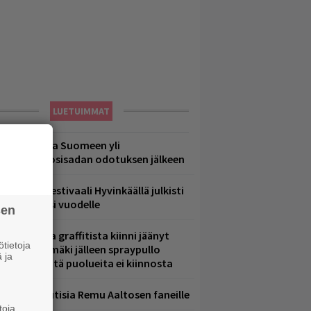
LUETUIMMAT
eezer palaa Suomeen yli
eljännesvuosisadan odotuksen jälkeen
ärimetallifestivaali Hyvinkäällä julkisti
iintyjiä ensi vuodelle
sen
aittomasta graffitista kiinni jäänyt
tietoja
aavo Arhinmäki jälleen spraypullo
 ja
ädessä – näitä puolueita ei kiinnosta
ainioita uutisia Remu Aaltosen faneille
toja