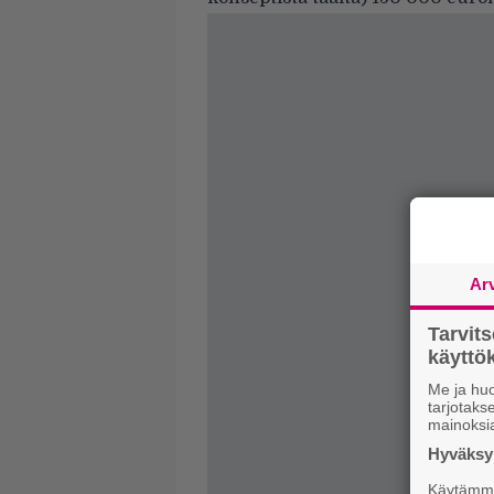
Ar
Tarvit
käytt
Me ja huo
tarjotak
mainoksi
Hyväksym
Käytämme 