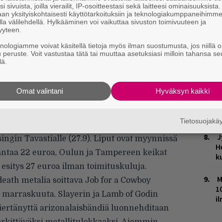
i sivuista, joilla vierailit, IP-osoitteestasi sekä laitteesi ominaisuuksista
H
yväskylän Lutakossa, 17. syyskuuta Seinäjoen
an yksityiskohtaisesti käyttötarkoituksiin ja teknologiakumppaneihimm
A
la välilehdellä. Hylkääminen voi vaikuttaa sivuston toimivuuteen ja
a Helsingin Virgin Oilissa. Jyväskylän keikka
m
yyteen.
roa ja Helsingin 18 euroa. Kahdesta
knologiamme voivat käsitellä tietoja myös ilman suostumusta, jos niillä o
H
u peruste. Voit vastustaa tätä tai muuttaa asetuksiasi milloin tahansa se
lisen elävän musiikin yhdistyksen jäsenet
lä.
t
 Liput tulevat myyntiin maanantaina 12.
o
veluun.
Omat valintani
Hyväksyn kaikki
K
thema
kiertää Suomea syyskuussa.
n
tsikko esiintyy ensin Seinäjoen
S
Tietosuojak
ulun Teatrialla (25.9), Tampereen Klubilla
J
singin Tavastialle (27.9). Liput ovat myynnissä
H
tantaa 22 euroa, Oulun ja Tampereen keikat
k
 esitys 27 euroa ilman toimituskuluja.
M
death metalia soittava
Job for a Cowboy
1
6. marraskuuta.
Slayerin
ja
Lamb of Godin
i
iertänyttä arizonalaisbändiä luonnehditaan