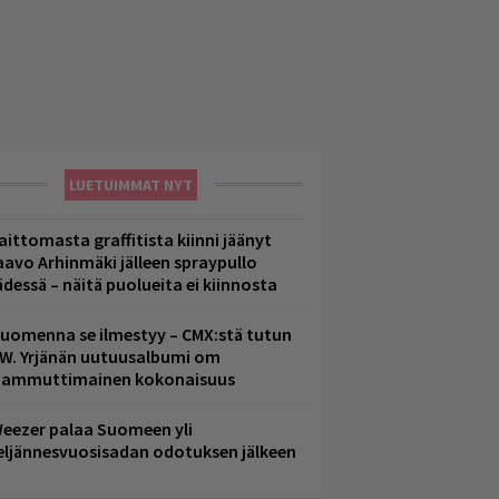
LUETUIMMAT NYT
aittomasta graffitista kiinni jäänyt
aavo Arhinmäki jälleen spraypullo
ädessä – näitä puolueita ei kiinnosta
uomenna se ilmestyy – CMX:stä tutun
.W. Yrjänän uutuusalbumi om
ammuttimainen kokonaisuus
eezer palaa Suomeen yli
eljännesvuosisadan odotuksen jälkeen