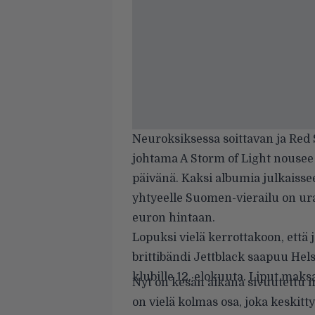
Neuroksiksessa
soittavan ja
Red 
johtama
A Storm of Light
nousee 
päivänä. Kaksi albumia julkaissee
yhtyeelle Suomen-vierailu on u
euron hintaan.
Lopuksi vielä kerrottakoon, että 
brittibändi
Jettblack
saapuu Helsi
klubille 12. elokuuta. Liput mak
Nyt on kesän aikana sivuutettu me
on vielä kolmas osa, joka keskitt