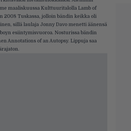
erkittäväksi metallitulokkaaksi. Aiemmin
ime maaliskuussa Kulttuuritalolla Lamb of
 2008 Tuskassa, jolloin bändin keikka oli
inen, sillä laulaja Jonny Davo menetti äänensä
wboyn esiintymisvuoroa. Nosturissa bändin
inen
Annotations of an Autopsy
. Lippuja saa
ärajaton.