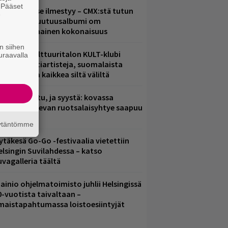
. Pääset
uomenna se ilmestyy – CMX:stä tutun
e
.W. Yrjänän uutuusalbumi om
ammuttimainen kokonaisuus
n siihen
elsingin Kulttuuritalon KULT-klubi
uraavalla
arjoaa kulttiartisteja, suomalaista
saamista ja kaikkea siltä väliltä
ent mainittu, ja syystä: kovassa
osteessa olevan ruotsalaisyhtye saapuu
uomeen
äytäntömme
ytäkesä Go-Go -festivaalia vietettiin
elsingin Suvilahdessa – katso
uvagalleria täältä
ainio ohjelmatoimisto juhlii Helsingissä
0-vuotista taivaltaan –
lmaistapahtumassa loistoesiintyjät