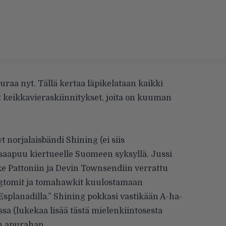
uraa nyt. Tällä kertaa läpikelataan kaikki
eikkavieraskiinnitykset, joita on kuuman
yt norjalaisbändi
Shining
(ei siis
 saapuu kiertueelle Suomeen syksyllä. Jussi
e Pattoniin ja Devin Townsendiin verrattu
ngtomit ja tomahawkit kuulostamaan
ä Esplanadilla.” Shining pokkasi vastikään
A-ha-
sa (lukekaa lisää tästä mielenkiintosesta
n apurahan.