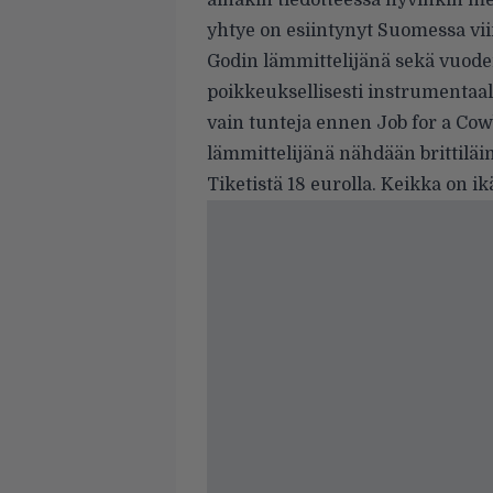
ainakin tiedotteessa hyvinkin m
yhtye on esiintynyt Suomessa vi
Godin lämmittelijänä sekä vuoden
poikkeuksellisesti instrumentaal
vain tunteja ennen Job for a Co
lämmittelijänä nähdään brittilä
Tiketistä 18 eurolla. Keikka on ik