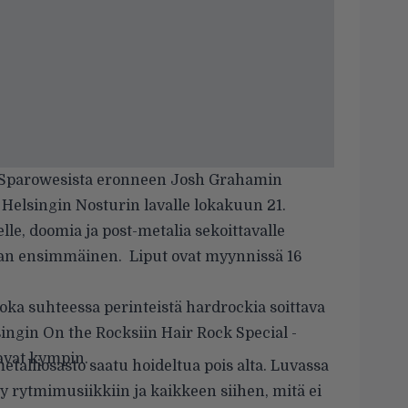
Sparowesista
eronneen Josh Grahamin
Helsingin Nosturin lavalle lokakuun 21.
lle, doomia ja post-metalia sekoittavalle
ran ensimmäinen. Liput ovat myynnissä 16
joka suhteessa perinteistä hardrockia soittava
ngin On the Rocksiin Hair Rock Special -
savat kympin.
talliosasto saatu hoideltua pois alta. Luvassa
yy rytmimusiikkiin ja kaikkeen siihen, mitä ei