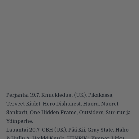
Perjantai 19.7. Knuckledust (UK), Pikakassa,
Terveet Kädet, Hero Dishonest, Huora, Nuoret
Sankarit, One Hidden Frame, Outsiders, Sur-rur ja
Ydinperhe.
Lauantai 20.7. GBH (UK), Pää Kii, Gray State, Haho
& Hullu A, Heikki Kuula, HENRIK!, Kynnet, Litku