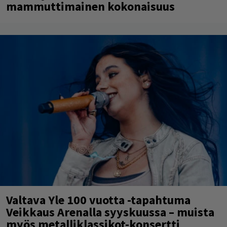
mammuttimainen kokonaisuus
Valtava Yle 100 vuotta -tapahtuma
Veikkaus Arenalla syyskuussa – muista
myös metalliklassikot-konsertti