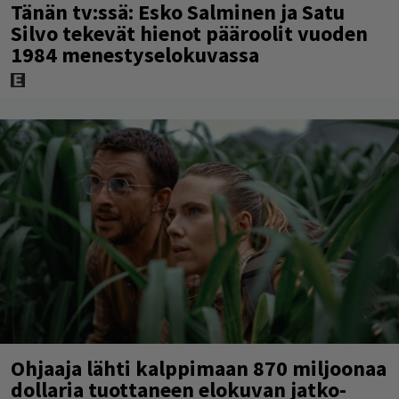
Tänän tv:ssä: Esko Salminen ja Satu
Silvo tekevät hienot pääroolit vuoden
1984 menestyselokuvassa
Ohjaaja lähti kalppimaan 870 miljoonaa
dollaria tuottaneen elokuvan jatko-