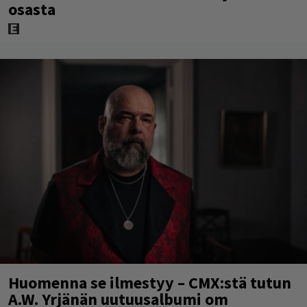
osasta
Huomenna se ilmestyy – CMX:stä tutun
A.W. Yrjänän uutuusalbumi om