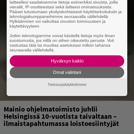
laitteellesi saadaksemme tietoja esimerkiksi sivuista, joilla
vierailit, IP-osoitteestasi sekä laitteesi ominaisuuksista.
Pääset tutustumaan yksityiskohtaisesti käyttötarkoituksiin ja
teknologiakumppaneihimme seuraavalla välilehdellä.
Hylkääminen voi vaikuttaa sivuston toimivuuteen ja
käytettävyyteen.
Jotkin teknologiamme voivat käsitellä tietoja myös ilman
suostumusta, jos niillä on siihen oikeutettu peruste. Voit
vastustaa tätä tai muuttaa asetuksiasi milloin tahansa
seuraavalla välilehdellä.
Hyväksyn kaikki
Omat valintani
Tietosuojakäytäntömme
Mainio ohjelmatoimisto juhlii
Helsingissä 10-vuotista taivaltaan –
ilmaistapahtumassa loistoesiintyjät