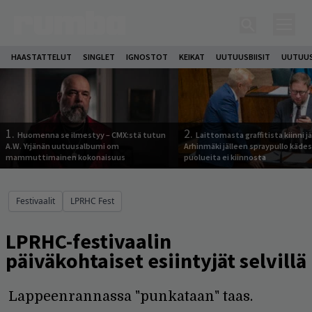
HAASTATTELUT
SINGLET
IGNOSTOT
KEIKAT
UUTUUSBIISIT
UUTUUS
1.
2.
Huomenna se ilmestyy – CMX:stä tutun
Laittomasta graffitista kiinni 
A.W. Yrjänän uutuusalbumi om
Arhinmäki jälleen spraypullo kädes
mammuttimainen kokonaisuus
puolueita ei kiinnosta
Festivaalit
LPRHC Fest
LPRHC-festivaalin
päiväkohtaiset esiintyjät selvillä
Lappeenrannassa "punkataan" taas.