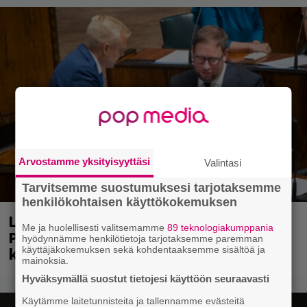
Arvostamme yksityisyyttäsi
Valintasi
Tarvitsemme suostumuksesi tarjotaksemme
henkilökohtaisen käyttökokemuksen
Laittomasta graffitista kiinni jäänyt
Me ja huolellisesti valitsemamme
89 teknologiakumppania
Paavo Arhinmäki jälleen spraypullo
hyödynnämme henkilötietoja tarjotaksemme paremman
kädessä – näitä puolueita ei kiinnosta
käyttäjäkokemuksen sekä kohdentaaksemme sisältöä ja
mainoksia.
Hyväksymällä suostut tietojesi käyttöön seuraavasti
Käytämme laitetunnisteita ja tallennamme evästeitä