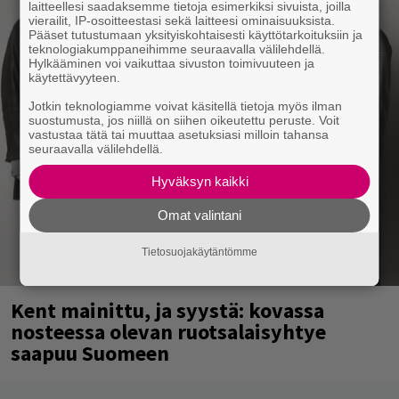
laitteellesi saadaksemme tietoja esimerkiksi sivuista, joilla
vierailit, IP-osoitteestasi sekä laitteesi ominaisuuksista.
Pääset tutustumaan yksityiskohtaisesti käyttötarkoituksiin ja
teknologiakumppaneihimme seuraavalla välilehdellä.
Hylkääminen voi vaikuttaa sivuston toimivuuteen ja
käytettävyyteen.
Jotkin teknologiamme voivat käsitellä tietoja myös ilman
suostumusta, jos niillä on siihen oikeutettu peruste. Voit
vastustaa tätä tai muuttaa asetuksiasi milloin tahansa
seuraavalla välilehdellä.
Hyväksyn kaikki
Omat valintani
Tietosuojakäytäntömme
Kent mainittu, ja syystä: kovassa
nosteessa olevan ruotsalaisyhtye
saapuu Suomeen