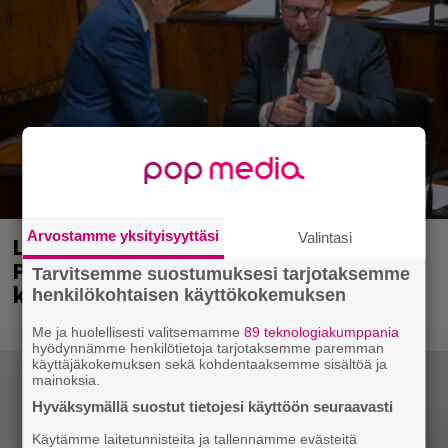
Arvostamme yksityisyyttäsi
Valintasi
Laittomasta graffitista kiinni jäänyt
Paavo Arhinmäki jälleen spraypullo
Tarvitsemme suostumuksesi tarjotaksemme
kädessä – näitä puolueita ei kiinnosta
henkilökohtaisen käyttökokemuksen
Me ja huolellisesti valitsemamme
89 teknologiakumppania
hyödynnämme henkilötietoja tarjotaksemme paremman
käyttäjäkokemuksen sekä kohdentaaksemme sisältöä ja
mainoksia.
Hyväksymällä suostut tietojesi käyttöön seuraavasti
Käytämme laitetunnisteita ja tallennamme evästeitä