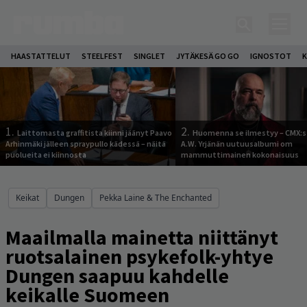
HAASTATTELUT
STEELFEST
SINGLET
JYTÄKESÄ GO GO
IGNOSTOT
K
1.
2.
Laittomasta graffitista kiinni jäänyt Paavo
Huomenna se ilmestyy – CMX:s
Arhinmäki jälleen spraypullo kädessä – näitä
A.W. Yrjänän uutuusalbumi om
puolueita ei kiinnosta
mammuttimainen kokonaisuus
Keikat
Dungen
Pekka Laine & The Enchanted
Maailmalla mainetta niittänyt
ruotsalainen psykefolk-yhtye
Dungen saapuu kahdelle
keikalle Suomeen