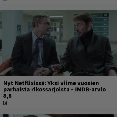
Nyt Netflixissä: Yksi viime vuosien
parhaista rikossarjoista – IMDB-arvio
8,8