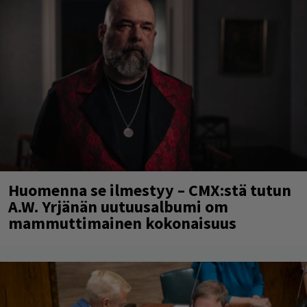
Huomenna se ilmestyy – CMX:stä tutun
A.W. Yrjänän uutuusalbumi om
mammuttimainen kokonaisuus