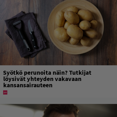
Syötkö perunoita näin? Tutkijat
löysivät yhteyden vakavaan
kansansairauteen