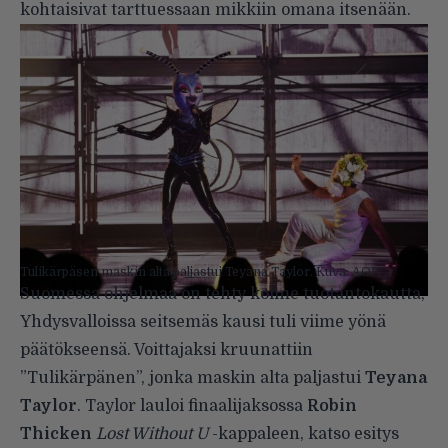
kohtaisivat tarttuessaan mikkiin omana itsenään.
Tulikärpäsen maskin alta paljastui Teyana Taylor. Kuva: AOP.
Suomessa ohjelmaa on tehty kolme tuotantokautta,
Yhdysvalloissa seitsemäs kausi tuli viime yönä
päätökseensä. Voittajaksi kruunattiin
”Tulikärpänen”, jonka maskin alta paljastui
Teyana
Taylor
. Taylor lauloi finaalijaksossa
Robin
Thicken
Lost Without U
-kappaleen, katso esitys