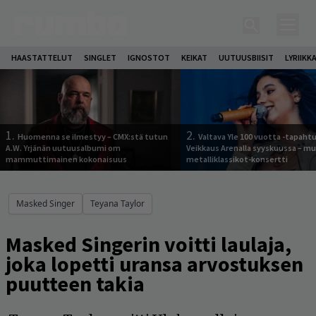
HAASTATTELUT
SINGLET
IGNOSTOT
KEIKAT
UUTUUSBIISIT
LYRIIKK
1.
2.
Huomenna se ilmestyy – CMX:stä tutun
Valtava Yle 100 vuotta -tapah
A.W. Yrjänän uutuusalbumi om
Veikkaus Arenalla syyskuussa – m
mammuttimainen kokonaisuus
metalliklassikot-konsertti
Masked Singer
Teyana Taylor
Masked Singerin voitti laulaja,
joka lopetti uransa arvostuksen
puutteen takia