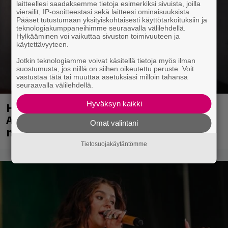
laitteellesi saadaksemme tietoja esimerkiksi sivuista, joilla
vierailit, IP-osoitteestasi sekä laitteesi ominaisuuksista.
Pääset tutustumaan yksityiskohtaisesti käyttötarkoituksiin ja
teknologiakumppaneihimme seuraavalla välilehdellä.
Hylkääminen voi vaikuttaa sivuston toimivuuteen ja
käytettävyyteen.
Jotkin teknologiamme voivat käsitellä tietoja myös ilman
suostumusta, jos niillä on siihen oikeutettu peruste. Voit
vastustaa tätä tai muuttaa asetuksiasi milloin tahansa
seuraavalla välilehdellä.
Hyväksyn kaikki
Huomenna se ilmestyy – CMX:stä tutun
A.W. Yrjänän uutuusalbumi om
Omat valintani
mammuttimainen kokonaisuus
Tietosuojakäytäntömme