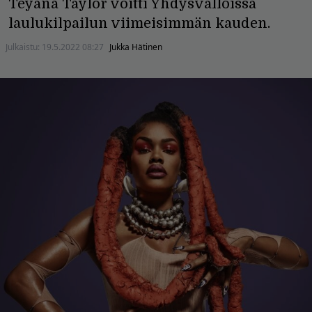
Teyana Taylor voitti Yhdysvalloissa
laulukilpailun viimeisimmän kauden.
Julkaistu:
19.5.2022 08:27
Jukka Hätinen