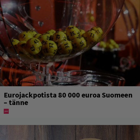
Eurojackpotista 80 000 euroa Suomeen
– tänne