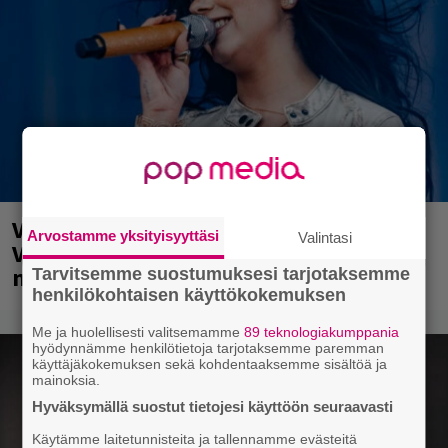
Valtava Yle 100 vuotta -tapahtuma
Arvostamme yksityisyyttäsi
Valintasi
Veikkaus Arenalla syyskuussa – muista
myös metalliklassikot-konsertti
Tarvitsemme suostumuksesi tarjotaksemme
henkilökohtaisen käyttökokemuksen
Me ja huolellisesti valitsemamme
89 teknologiakumppania
hyödynnämme henkilötietoja tarjotaksemme paremman
käyttäjäkokemuksen sekä kohdentaaksemme sisältöä ja
mainoksia.
Hyväksymällä suostut tietojesi käyttöön seuraavasti
Käytämme laitetunnisteita ja tallennamme evästeitä