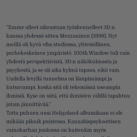
”Emme olleet oikeastaan työskennelleet 3D:n
kanssa yhdessä sitten
Mezzaninen
(1998). Nyt
meillä oli hyvä viba studiossa, yhteisöllinen,
perhekeskeinen ympäristö. 100th Window tuli vain
yhdestä perspektiivistä, 3D:n näkökulmasta ja
psyykestä, ja se oli aika kylmä tapaus, eikö vain.
Uudella levyllä tunnelma on lämpimämpi ja
kutsuvampi, koska sitä oli tekemässä useampia
ihmisiä. Kyse on siitä, että ihmisten välillä tapahtuu
jotain jännittävää.”
Totta puhuen uusi
Heligoland
-albumikaan ei ole
mikään piknik puistossa. Kannabispsykoottisen
vainoharhan joukossa on kuitenkin myös