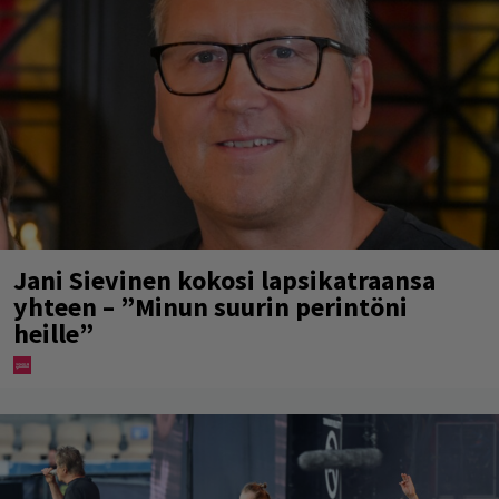
Jani Sievinen kokosi lapsikatraansa
yhteen – ”Minun suurin perintöni
heille”