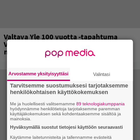
Valtava Yle 100 vuotta -tapahtuma
Veikkaus Arenalla syyskuussa – muista
myös metalliklassikot-konsertti
Arvostamme yksityisyyttäsi
Valintasi
Tarvitsemme suostumuksesi tarjotaksemme
henkilökohtaisen käyttökokemuksen
Me ja huolellisesti valitsemamme
89 teknologiakumppania
hyödynnämme henkilötietoja tarjotaksemme paremman
käyttäjäkokemuksen sekä kohdentaaksemme sisältöä ja
mainoksia.
Hyväksymällä suostut tietojesi käyttöön seuraavasti
Käytämme laitetunnisteita ja tallennamme evästeitä