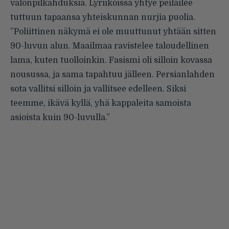
valonpilkahduksia. Lyriikoissa yhtye peilailee
tuttuun tapaansa yhteiskunnan nurjia puolia.
”Poliittinen näkymä ei ole muuttunut yhtään sitten
90-luvun alun. Maailmaa ravistelee taloudellinen
lama, kuten tuolloinkin. Fasismi oli silloin kovassa
nousussa, ja sama tapahtuu jälleen. Persianlahden
sota vallitsi silloin ja vallitsee edelleen. Siksi
teemme, ikävä kyllä, yhä kappaleita samoista
asioista kuin 90-luvulla.”