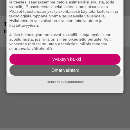
laitteellesi saadaksemme tietoja esimerkiksi sivuista, joilla
vierailit, IP-osoitteestasi sekä laitteesi ominaisuuksista.
Pääset tutustumaan yksityiskohtaisesti käyttötarkoituksiin ja
teknologiakumppaneihimme seuraavalla välilehdellä.
Hylkääminen voi vaikuttaa sivuston toimivuuteen ja
Tampereella sunnuntaina superpäivä –
käytettävyyteen.
nämä artistit mukana
Jotkin teknologiamme voivat käsitellä tietoja myös ilman
suostumusta, jos niillä on siihen oikeutettu peruste. Voit
vastustaa tätä tai muuttaa asetuksiasi milloin tahansa
seuraavalla välilehdellä.
Hyväksyn kaikki
Omat valintani
Tietosuojakäytäntömme