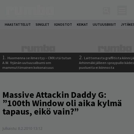
HAASTATTELUT
SINGLET
IGNOSTOT
KEIKAT
UUTUUSBIISIT
JYTÄKE
1.
2.
Huomenna se ilmestyy – CMX:stä tutun
Laittomasta graffitista kiinni 
A.W. Yrjänän uutuusalbumi om
Arhinmäki jälleen spraypullo kädes
mammuttimainen kokonaisuus
puolueita ei kiinnosta
Massive Attackin Daddy G:
”100th Window oli aika kylmä
tapaus, eikö vain?”
Julkaistu:
8.2.2010 13:12