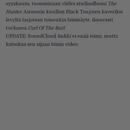
syyskuuta, tuomisinaan viides studioalbumi
The
Hunter
. Aiemmin kuullun
Black Tonguen
kaveriksi
levyltä tarjotaan toinenkin biisinäyte, ilmavasti
rockaava
Curl Of The Burl
:
UPDATE: SoundCloud-linkki ei enää toimi, mutta
katsokaa sen sijaan biisin video: