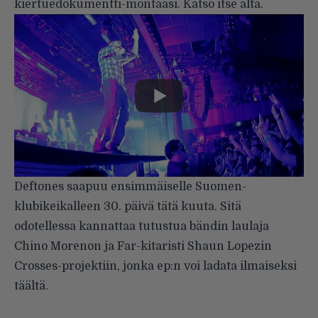
kiertuedokumentti-montaasi. Katso itse alta.
Deftones saapuu
ensimmäiselle Suomen-
klubikeikalleen
30. päivä tätä kuuta. Sitä
odotellessa kannattaa tutustua bändin laulaja
Chino Morenon ja Far-kitaristi Shaun Lopezin
Crosses
-projektiin, jonka ep:n voi ladata ilmaiseksi
täältä
.