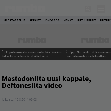
HAASTATTELUT
SINGLET
IGNOSTOT
KEIKAT
UUTUUSBIISIT
UUTUUS
1.
2.
Eppu Normaalin viimeinen keikka tänään –
Eppu Normaali soitti viimeisen
katso kuvagalleria torstailta täältä
– nämä kappaleet sillä kuultiin
Mastodonilta uusi kappale,
Deftonesilta video
Julkaistu:
16.8.2011 09:03