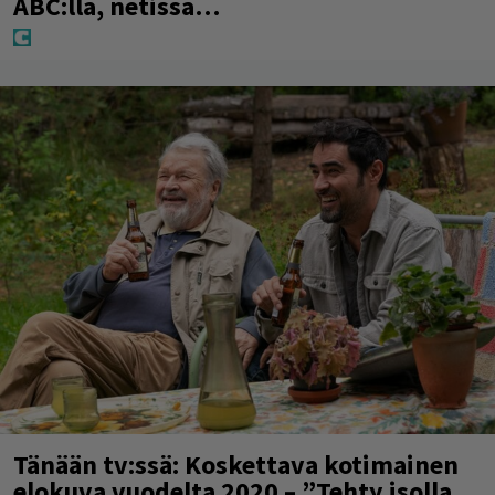
ABC:lla, netissä…
Tänään tv:ssä: Koskettava kotimainen
elokuva vuodelta 2020 – ”Tehty isolla