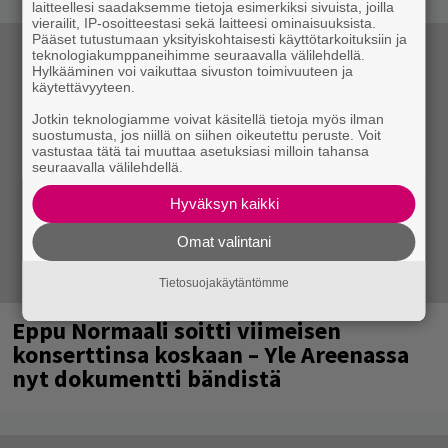
laitteellesi saadaksemme tietoja esimerkiksi sivuista, joilla
vierailit, IP-osoitteestasi sekä laitteesi ominaisuuksista.
Pääset tutustumaan yksityiskohtaisesti käyttötarkoituksiin ja
teknologiakumppaneihimme seuraavalla välilehdellä.
Hylkääminen voi vaikuttaa sivuston toimivuuteen ja
käytettävyyteen.
Jotkin teknologiamme voivat käsitellä tietoja myös ilman
suostumusta, jos niillä on siihen oikeutettu peruste. Voit
vastustaa tätä tai muuttaa asetuksiasi milloin tahansa
seuraavalla välilehdellä.
Hyväksyn kaikki
Omat valintani
Tietosuojakäytäntömme
Eppu Normaali soitti viimeisen
konserttinsa koskaan – Yle Areenassa
nyt dokumentti bändistä