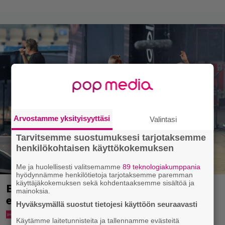
Arvostamme yksityisyyttäsi
Valintasi
Tarvitsemme suostumuksesi tarjotaksemme
henkilökohtaisen käyttökokemuksen
Me ja huolellisesti valitsemamme
89 teknologiakumppania
hyödynnämme henkilötietoja tarjotaksemme paremman
käyttäjäkokemuksen sekä kohdentaaksemme sisältöä ja
Eppu Normaalin viimeinen konsertti
mainoksia.
esitetään Ylellä
Hyväksymällä suostut tietojesi käyttöön seuraavasti
Käytämme laitetunnisteita ja tallennamme evästeitä