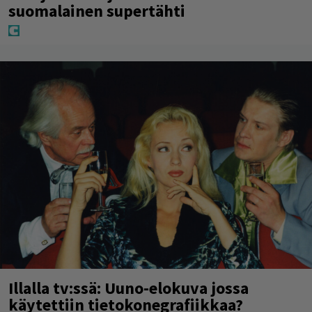
suomalainen supertähti
Illalla tv:ssä: Uuno-elokuva jossa
käytettiin tietokonegrafiikkaa?